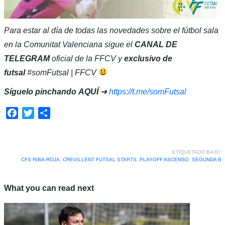
Para estar al día de todas las novedades sobre el fútbol sala
en la Comunitat Valenciana sigue el
CANAL DE
TELEGRAM
oficial de la FFCV y
exclusivo de
futsal
#somFutsal | FFCV
Síguelo pinchando
AQUÍ
➜
https://t.me/somFutsal
Facebook
Twitter
Compartir
ETIQUETADO BAJO:
CFS RIBA-ROJA
,
CREVILLENT FUTSAL STARTS
,
PLAYOFF ASCENSO
,
SEGUNDA B
What you can read next