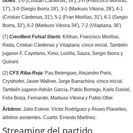
Goles
: 1-0 (Cristian Cárdenas, 16′), 2-0 (Francisco Morillas,
17′), 3-0 (Sergio Iborra 19′), 3-1 (Markuss Viksna, 26′), 4-1
(Cristian Cárdenas, 31′), 5-1 (Fran Morillas, 31′), 6-1 (Sergio
Iborra, 32′), 6-2 (Markuss Viksna 34′), 7-2 (Vilaplana, 36′)
(7)
Crevillent Futsal Starts
: Kilihan, Francisco Morillas,
Reda, Cristian Cárdenas y Vilaplana -cinco inicial. También
jugaron F. Cayetano, Ximo, Losilla, Saura, Sergio Iborra y
Quirant.
(2)
CFS Riba-Roja
: Pau Belenguer, Alejandro Peris,
Crysthofer, Javier Wallner, Jorge Barrachina -cinco inicial.
También jugaron Adrián Garcia, Pablo Borrego, Karlo Daniel,
Felix Borja, Fernando, Markuss Viksna y Pablo Oller.
Árbitros
: Julio Esteve. Víctor Rodríguez y Álvaro Planelles,
árbitros asistentes. Cuarto: Ernesto Martínez.
Streaming del partido