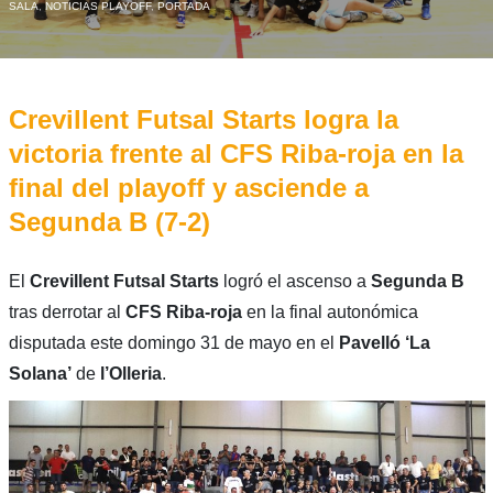
SALA
,
NOTICIAS PLAYOFF
,
PORTADA
Crevillent Futsal Starts logra la
victoria frente al CFS Riba-roja en la
final del playoff y asciende a
Segunda B (7-2)
El
Crevillent Futsal Starts
logró el ascenso a
Segunda B
tras derrotar al
CFS Riba-roja
en la final autonómica
disputada este domingo 31 de mayo en el
Pavelló ‘La
Solana’
de
l’Olleria
.