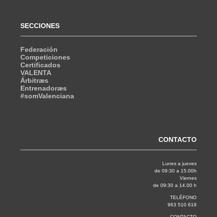
SECCIONES
Federación
Competiciones
Certificados
VALENTA
Árbitræs
Entrenadoræs
#somValenciana
CONTACTO
Lunes a jueves
de 09:30 a 15.00h
Viernes
de 09:30 a 14.00 h
TELÉFONO
963 510 619
CONTACTO