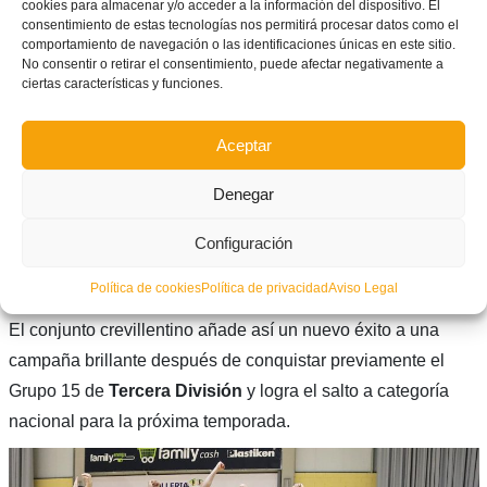
cookies para almacenar y/o acceder a la información del dispositivo. El
consentimiento de estas tecnologías nos permitirá procesar datos como el
comportamiento de navegación o las identificaciones únicas en este sitio.
No consentir o retirar el consentimiento, puede afectar negativamente a
ciertas características y funciones.
Aceptar
Ascenso a categoría nacional
Denegar
Con esta victoria, el
Crevillent Futsal Starts
culmina una
Configuración
temporada sobresaliente y consigue el ascenso a
Segunda
B
tras proclamarse campeón del playoff autonómico.
Política de cookies
Política de privacidad
Aviso Legal
El conjunto crevillentino añade así un nuevo éxito a una
campaña brillante después de conquistar previamente el
Grupo 15 de
Tercera División
y logra el salto a categoría
nacional para la próxima temporada.