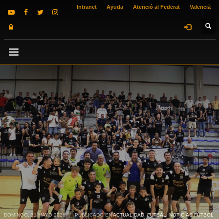
Intranet
Ayuda
Atenció al Federat
Valencià
DOMINGO, 31 MAYO 2026
/
PUBLICADO EN
ACTUALIDAD
,
FUTSAL
,
NOTICIAS FÚTBOL