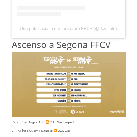
Una publicación compartida de FFCV (@ffcv_info)
Ascenso a Segona FFCV
Racing San Miguel C.F.
C.E. Nos Sequiol
C.F. Atlético Quelmo-Manises
U.D. Onil