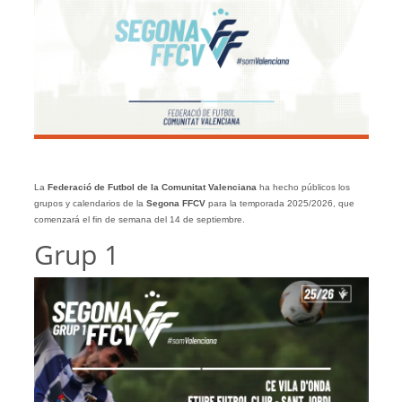
La
Federació de Futbol de la Comunitat Valenciana
ha hecho públicos los
grupos y calendarios de la
Segona
FFCV
para la temporada 2025/2026, que
comenzará el fin de semana del 14 de septiembre.
Grup 1