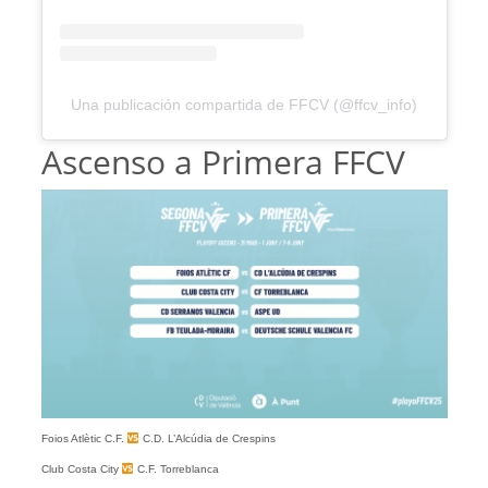
Una publicación compartida de FFCV (@ffcv_info)
Ascenso a Primera FFCV
Foios Atlètic C.F.
C.D. L’Alcúdia de Crespins
Club Costa City
C.F. Torreblanca