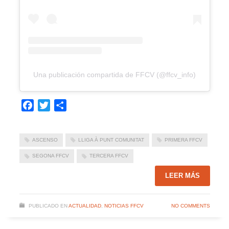
Una publicación compartida de FFCV (@ffcv_info)
Facebook
Twitter
Compartir
ASCENSO
LLIGA À PUNT COMUNITAT
PRIMERA FFCV
SEGONA FFCV
TERCERA FFCV
LEER MÁS
PUBLICADO EN
ACTUALIDAD
,
NOTICIAS FFCV
NO COMMENTS