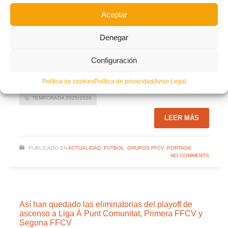
Aceptar
Segona FFCV Grupo 8
Descarga
Denegar
Facebook
Twitter
Compartir
Configuración
Política de cookies
Política de privacidad
Aviso Legal
CALENDARIOS
GRUPOS
SEGONA FFCV
TEMPORADA 2025/2026
LEER MÁS
PUBLICADO EN
ACTUALIDAD
,
FUTBOL
,
GRUPOS FFCV
,
PORTADA
NO COMMENTS
Así han quedado las eliminatorias del playoff de
ascenso a Liga À Punt Comunitat, Primera FFCV y
Segona FFCV