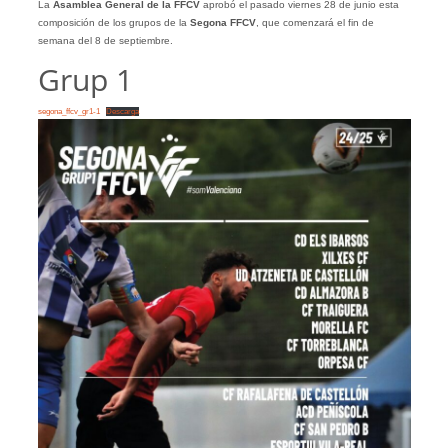
La
Asamblea General de la FFCV
aprobó el pasado viernes 28 de junio esta
composición de los grupos de la
Segona
FFCV
, que comenzará el fin de
semana del 8 de septiembre.
Grup 1
segona_ffcv_gr1-1
Descarga