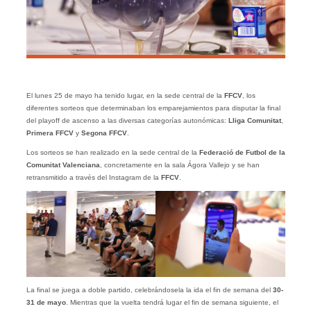
El lunes 25 de mayo ha tenido lugar, en la sede central de la
FFCV
, los
diferentes sorteos que determinaban los emparejamientos para disputar la final
del playoff de ascenso a las diversas categorías autonómicas:
Lliga Comunitat
,
Primera FFCV
y
Segona FFCV
.
Los sorteos se han realizado en la sede central de la
Federació de Futbol de la
Comunitat Valenciana
, concretamente en la sala Ágora Vallejo y se han
retransmitido a través del Instagram de la
FFCV
.
La final se juega a doble partido, celebrándosela la ida el fin de semana del
30-
31 de mayo
. Mientras que la vuelta tendrá lugar el fin de semana siguiente, el