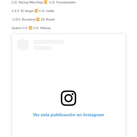
C.D. Racing Riba-Roja
C.D. Fuenterrobles
C.E.F. El Verger
C.D. Iraklis
C.D.F. Bocairent
CE Rosell
Sedaví C.F.
C.E. Ròtova
Ver esta publicación en Instagram