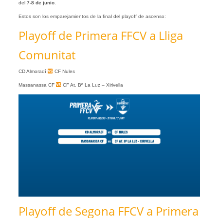
del
7-8 de junio
.
Estos son los emparejamientos de la final del playoff de ascenso:
Playoff de Primera FFCV a Lliga
Comunitat
CD Almoradí
CF Nules
Massanassa CF
CF At. Bº La Luz – Xirivella
Playoff de Segona FFCV a Primera