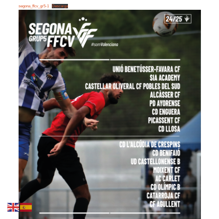
segona_ffcv_gr5-1
Descarga