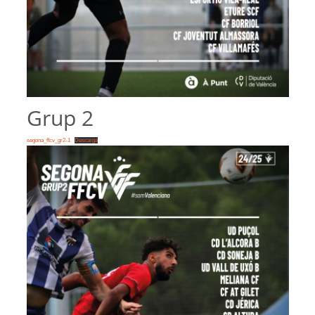
Grup 2
segona_ffcv_gr2-1
Descarga