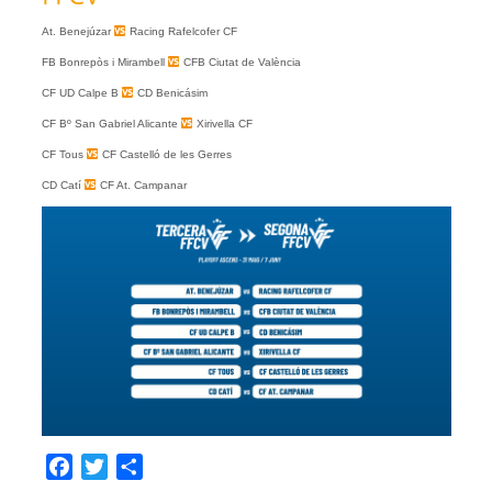
At. Benejúzar
Racing Rafelcofer CF
FB Bonrepòs i Mirambell
CFB Ciutat de València
CF UD Calpe B
CD Benicásim
CF Bº San Gabriel Alicante
Xirivella CF
CF Tous
CF Castelló de les Gerres
CD Catí
CF At. Campanar
Facebook
Twitter
Compartir