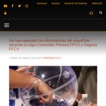
Intranet
Ayuda
Atenció al Federat
Valencià
Así han quedado las eliminatorias del playoff de
ascenso a Lliga Comunitat, Primera FFCV y Segona
FFCV
LUNES, 25 MAYO 2026
POR
PRENSA FFCV