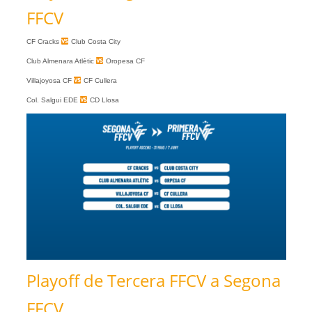
FFCV
CF Cracks
Club Costa City
Club Almenara Atlètic
Oropesa CF
Villajoyosa CF
CF Cullera
Col. Salgui EDE
CD Llosa
Playoff de Tercera FFCV a Segona
FFCV