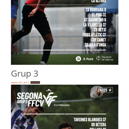
Grup 3
segona_ffcv_gr3-1
Descarga