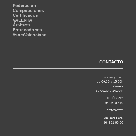
Federación
Competiciones
Certificados
VALENTA
Árbitræs
Entrenadoræs
#somValenciana
CONTACTO
Lunes a jueves
de 09:30 a 15.00h
Viernes
de 09:30 a 14.00 h
TELÉFONO
963 510 619
CONTACTO
MUTUALIDAD
96 351 60 00