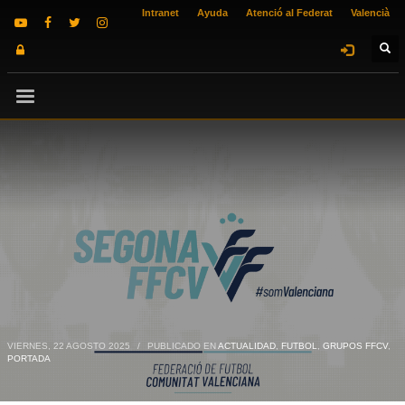
Intranet
Ayuda
Atenció al Federat
Valencià
VIERNES, 22 AGOSTO 2025
/
PUBLICADO EN
ACTUALIDAD
,
FUTBOL
,
GRUPOS FFCV
,
PORTADA