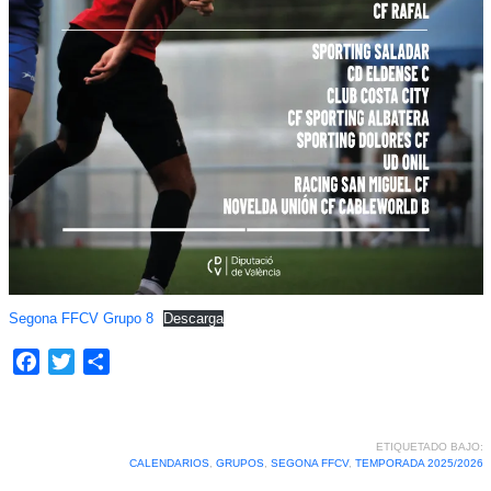
Segona FFCV Grupo 8
Descarga
Facebook
Twitter
Compartir
ETIQUETADO BAJO:
CALENDARIOS
,
GRUPOS
,
SEGONA FFCV
,
TEMPORADA 2025/2026