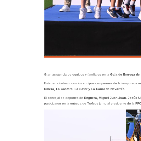
Gran asistencia de equipos y familiares en la
Gala de Entrega de 
Estaban citados todos los equipos campeones de la temporada reci
Ribera, La Costera, La Safor y La Canal de Navarrés
.
El concejal de deportes de
Enguera, Miguel Juan Juan
,
Jesús Ú
participaron en la entrega de Trofeos junto al presidente de la
FFC