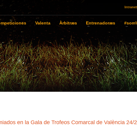
Intranet
mpeticiones
Valenta
Àrbitræs
Entrenadoræs
#somV
dos en la Gala de Trofeos Comarcal de València 24/