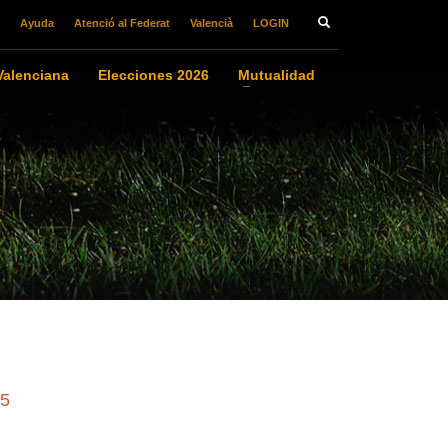
Ayuda
Atenció al Federat
Valencià
LOGIN
alenciana
Elecciones 2026
Mutualidad
25