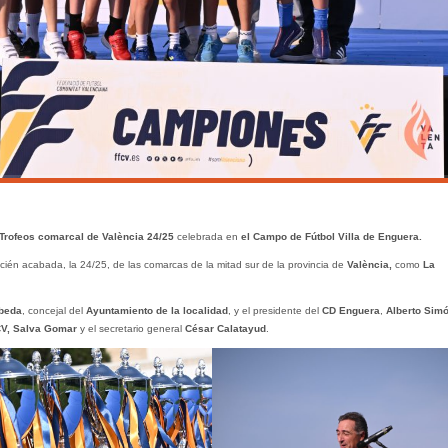
Trofeos comarcal de València 24/25
celebrada en
el Campo de Fútbol Villa de Enguera.
én acabada, la 24/25, de las comarcas de la mitad sur de la provincia de
València,
como
La
beda
, concejal del
Ayuntamiento
de la localidad
, y el presidente del
CD Enguera
,
Alberto Sim
V, Salva Gomar
y el secretario general
César Calatayud
.