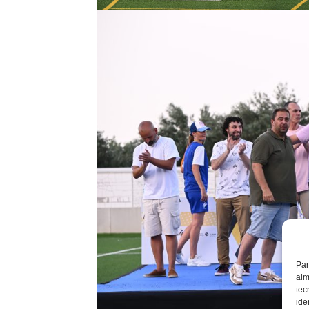
Par
alm
tec
ide