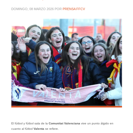
DOMINGO, 08 MARZO 2026
POR
PRENSA FFCV
El fútbol y fútbol sala de la
Comunitat Valenciana
vive un punto álgido en
cuanto al fútbol
Valenta
se refiere.