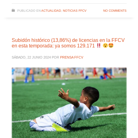
PUBLICADO EN
ACTUALIDAD
,
NOTICIAS FFCV
NO COMMENTS
Subidón histórico (13,86%) de licencias en la FFCV
en esta temporada: ya somos 129.171
SÁBADO, 22 JUNIO 2024
POR
PRENSA FFCV