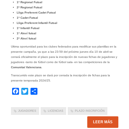
1ª Regional Futsal
2ª Regional Futsal
Lliga Preferent Cadet Futsal
1ª Cadet Futsal
Lliga Preferent Infantil Futsal
1ª Infantil Futsal
1ª Aleví futsal
2ª Aleví futsal
Ultima oportunidad para los clubes federados para modificar sus plantillas en la
presente campaña, ya que a las 23:59 del próximo jueves día 10 de abril se
cerrará oficialmente el plazo para la inscripción de nuevas fichas de jugadoras y
jugadores -tanto de fútbol como de fútbol sala- en las competiciones de la
Comunitat Valenciana
.
Transcurrido este plazo se dará por cerrada la inscripción de fichas para la
presente temporada 2024/25.
Facebook
Twitter
Compartir
JUGADORES
LICENCIAS
PLAZO INSCRIPCIÓN
LEER MÁS