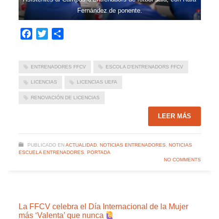
Fernández de ponente.
Facebook
Twitter
Compartir
ENTRENADORES FFCV
ESCOLA D'ENTRENADORS FFCV
LICENCIAS
LICENCIAS UEFA
RENOVACIÓN DE LICENCIAS
LEER MÁS
PUBLICADO EN
ACTUALIDAD
,
NOTICIAS ENTRENADORES
,
NOTICIAS
ESCUELA ENTRENADORES
,
PORTADA
NO COMMENTS
La FFCV celebra el Día Internacional de la Mujer
más ‘Valenta’ que nunca