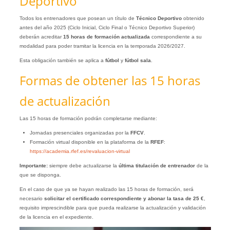
Deportivo
Todos los entrenadores que posean un título de
Técnico Deportivo
obtenido
antes del año 2025 (Ciclo Inicial, Ciclo Final o Técnico Deportivo Superior)
deberán acreditar
15 horas de formación actualizada
correspondiente a su
modalidad para poder tramitar la licencia en la temporada 2026/2027.
Esta obligación también se aplica a
fútbol
y
fútbol sala
.
Formas de obtener las 15 horas
de actualización
Las 15 horas de formación podrán completarse mediante:
Jornadas presenciales organizadas por la
FFCV
.
Formación virtual disponible en la plataforma de la
RFEF
:
https://academia.rfef.es/revaluacion-virtual
Importante:
siempre debe actualizarse la
última titulación de entrenador
de la
que se disponga.
En el caso de que ya se hayan realizado las 15 horas de formación, será
necesario
solicitar el certificado correspondiente y abonar la tasa de 25 €
,
requisito imprescindible para que pueda realizarse la actualización y validación
de la licencia en el expediente.