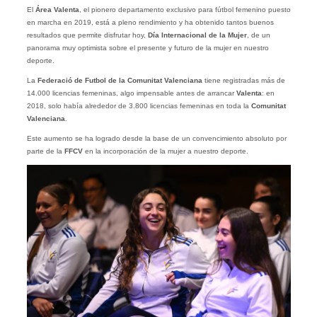
El
Área Valenta
, el pionero departamento exclusivo para fútbol femenino puesto
en marcha en 2019, está a pleno rendimiento y ha obtenido tantos buenos
resultados que permite disfrutar hoy,
Día Internacional de la Mujer
, de un
panorama muy optimista sobre el presente y futuro de la mujer en nuestro
deporte.
La
Federació de Futbol de la Comunitat Valenciana
tiene registradas más de
14.000 licencias femeninas, algo impensable antes de arrancar
Valenta
: en
2018, solo había alrededor de 3.800 licencias femeninas en toda la
Comunitat
Valenciana
.
Este aumento se ha logrado desde la base de un convencimiento absoluto por
parte de la
FFCV
en la incorporación de la mujer a nuestro deporte.