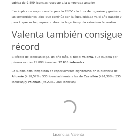
subida de 6.809 licencias respecto a la temporada anterior.
Eso implica un mayor desafío para la
FFCV
a la hora de organizar y gestionar
las competiciones, algo que continúa con la línea iniciada ya el año pasado y
para lo que se ha preparado durante largo tiempo la estructura federativa.
Valenta también consigue
récord
El récord de licencias llega, un año más, al fútbol
Valenta
, que rsupera por
primera vez las 12.000 licencias:
12.699 federadas.
La subida esta temporada es especialmente significativa en la provincia de
Alicante
(+ 18,57% / 535 licencias) frente a las de
Castellón
(+14,30% / 235
licencias) y
Valencia
(+5,23% / 368 licencias).
Licencias Valenta