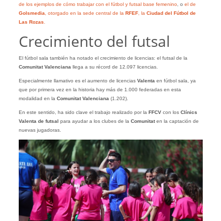
de los ejemplos de cómo trabajar con el fútbol y futsal base femenino
, o
el de
Golsmedia
, otorgado en la sede central de la
RFEF
, la
Ciudad del Fútbol de
Las Rozas
.
Crecimiento del futsal
El fútbol sala también ha notado el crecimiento de licencias: el futsal de la
Comunitat Valenciana
llega a su récord de 12.097 licencias.
Especialmente llamativo es el aumento de licencias
Valenta
en fútbol sala, ya
que por primera vez en la historia hay más de 1.000 federadas en esta
modalidad en la
Comunitat Valenciana
(1.202).
En este sentido, ha sido clave el trabajo realizado por la
FFCV
con los
Clínics
Valenta de futsal
para ayudar a los clubes de la
Comunitat
en la captación de
nuevas jugadoras.