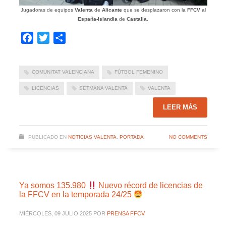
Jugadoras de equipos
Valenta
de
Alicante
que se desplazaron con la
FFCV
al
España-Islandia
de
Castalia
.
Facebook
Twitter
Compartir
COMUNITAT VALENCIANA
FÚTBOL FEMENINO
LICENCIAS
SETMANA VALENTA
VALENTA
LEER MÁS
PUBLICADO EN
NOTICIAS VALENTA
,
PORTADA
NO COMMENTS
Ya somos 135.980
Nuevo récord de licencias de
la FFCV en la temporada 24/25
MIÉRCOLES, 09 JULIO 2025
POR
PRENSA FFCV