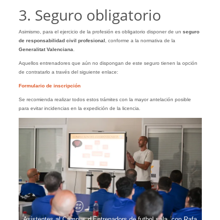
3. Seguro obligatorio
Asimismo, para el ejercicio de la profesión es obligatorio disponer de un
seguro
de responsabilidad civil profesional
, conforme a la normativa de la
Generalitat Valenciana
.
Aquellos entrenadores que aún no dispongan de este seguro tienen la opción
de contratarlo a través del siguiente enlace:
Formulario de inscripción
Se recomienda realizar todos estos trámites con la mayor antelación posible
para evitar incidencias en la expedición de la licencia.
Asistentes al Campus d’Entrenadors de futbol sala, con Rafa