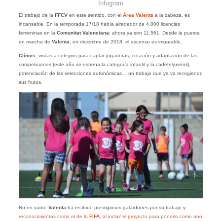
Infogram
El trabajo de la
FFCV
en este sentido, con el
Área Valenta
a la cabeza, es
incansable. En la temporada 17/18 había alrededor de 4.000 licencias
femeninas en la
Comunitat Valenciana
; ahora ya son 11.561. Desde la puesta
en marcha de
Valenta
, en diciembre de 2018, el ascenso es imparable.
Clínics
, visitas a colegios para captar jugadoras, creación y adaptación de las
competiciones (este año se estrena la categoría infantil y la cadete/juvenil),
potenciación de las selecciones autonómicas… un trabajo que ya va recogiendo
sus frutos.
No en vano,
Valenta
ha recibido prestigiosos galardones por su trabajo y
reconocimientos como el de la
FIFA
, al incluir el proyecto para ponerlo como uno