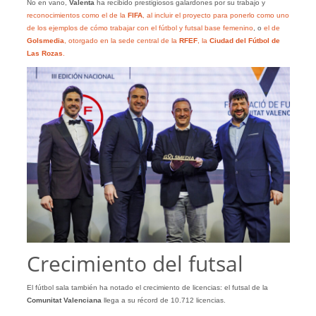
No en vano,
Valenta
ha recibido prestigiosos galardones por su trabajo y
reconocimientos como el de la
FIFA
, al incluir el proyecto para ponerlo como uno
de los ejemplos de cómo trabajar con el fútbol y futsal base femenino
, o
el de
Golsmedia
, otorgado en la sede central de la
RFEF
, la
Ciudad del Fútbol de
Las Rozas
.
Crecimiento del futsal
El fútbol sala también ha notado el crecimiento de licencias: el futsal de la
Comunitat Valenciana
llega a su récord de 10.712 licencias.