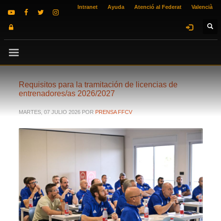
Intranet
Ayuda
Atenció al Federat
Valencià
Requisitos para la tramitación de licencias de
entrenadores/as 2026/2027
MARTES, 07 JULIO 2026
POR
PRENSA FFCV