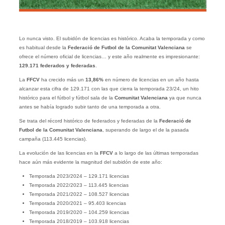
Lo nunca visto. El subidón de licencias es histórico. Acaba la temporada y como
es habitual desde la
Federació de Futbol de la Comunitat Valenciana
se
ofrece el número oficial de licencias… y este año realmente es impresionante:
129.171 federados y federadas
.
La
FFCV
ha crecido más un
13,86%
en número de licencias en un año hasta
alcanzar esta cifra de 129.171 con las que cierra la temporada 23/24, un hito
histórico para el fútbol y fútbol sala de la
Comunitat Valenciana
ya que nunca
antes se había logrado subir tanto de una temporada a otra.
Se trata del récord histórico de federados y federadas de la
Federació de
Futbol de la Comunitat Valenciana
, superando de largo el de la pasada
campaña (113.445 licencias).
La evolución de las licencias en la
FFCV
a lo largo de las últimas temporadas
hace aún más evidente la magnitud del subidón de este año:
Temporada 2023/2024 – 129.171 licencias
Temporada 2022/2023 – 113.445 licencias
Temporada 2021/2022 – 108.527 licencias
Temporada 2020/2021 – 95.403 licencias
Temporada 2019/2020 – 104.259 licencias
Temporada 2018/2019 – 103.918 licencias