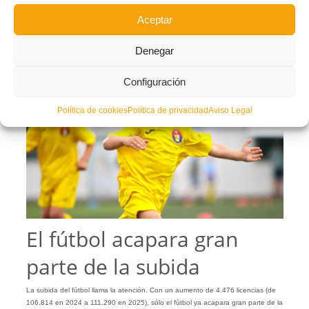
En estos siete años la
FFCV
ha experimentado unos cambios que han dado
Aceptar
como resultado este gran aumento, la verdadera consolidación del fútbol y del
fútbol sala en la
Comunitat Valenciana
.
Denegar
Configuración
Política de cookies
Política de privacidad
Aviso Legal
El fútbol acapara gran
parte de la subida
La subida del fútbol llama la atención. Con un aumento de 4.476 licencias (de
106.814 en 2024 a 111.290 en 2025), sólo el fútbol ya acapara gran parte de la