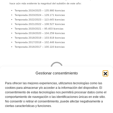
hace aún más evidente la magnitud del subidón de este año:
Temporada 2024/2025 – 135.980 licencias
Temporada 2023/2024 – 129.171 licencias
Temporada 2022/2023 – 113.445 licencias
Temporada 2021/2022 – 108.527 licencias
Temporada 2020/2021 – 95.403 licencias
Temporada 2019/2020 – 104.259 licencias
Temporada 2018/2019 – 103.918 licencias
Temporada 2017/2018 – 102.446 licencias
Temporada 2016/2017 – 100.116 licencias
Gestionar consentimiento
Para ofrecer las mejores experiencias, utilizamos tecnologías como las
cookies para almacenar y/o acceder a la información del dispositivo. El
Licencias totales 2023
consentimiento de estas tecnologías nos permitirá procesar datos como el
Infogram
comportamiento de navegación o las identificaciones únicas en este sitio.
El sentido común, el éxito del programa
Valenta
-con especial impulso al fútbol
No consentir o retirar el consentimiento, puede afectar negativamente a
sala-, la adaptabilidad y seriedad de las competiciones y la consolidación de
ciertas características y funciones.
iniciativas como la
Escola de Gegants
ha ayudado a llegar a esa cifra récord.