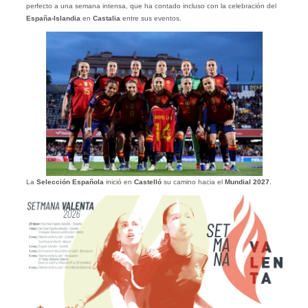
perfecto a una semana intensa, que ha contado incluso con la celebración del
España-Islandia
en
Castalia
entre sus eventos.
La
Selección Española
inició en
Castelló
su camino hacia el
Mundial 2027
.