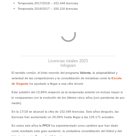
Temporada 2017/2018 – 102.446 licencias
Temporada 2016/2017 – 100.116 licencias
Licencias totales 2023
Infogram
El sentido común, el éxito rotundo del programa
Valenta
, la adaptabilidad y
seriedad de las competiciones y la consolidación de iniciativas como la
Escola
de Gegants
ha ayudado a llegar a esa cifra récord.
Este subidón del 13,86% respecto as la temporada anterior es incluso mayor si
lo comparamos con la evolución de los últimos cinco años (con pandemia de por
medio).
En la 17/18 se alcanzó la cifra de 102.446 licencias. Seis años después, las
licencias han aumentado un 26,09% hasta llegar a las 129.171 actuales.
En estos seis años la
FFCV
ha experimentado unos cambios que han dado
como resultado este gran aumento, la verdadera consolidación del fútbol y del