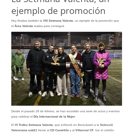
ejemplo de promoción
Hoy finaliza también la
VIII Setmana Valenta
, un ejemplo de la promoción que
el
Área Valenta
realiza para conseguir.
Desde el pasado 28 de febrero, se han sucedido una serie de actos y eventos
para celebrar el
Día Internacional de la Mujer
.
El
VI Trofeu Setmana Valenta
, que enfrentó en Benicàssim a la
Selecció
Valenciana sub21
frente al
CD Castellón
y al
Villarreal CF
, fue el colofón