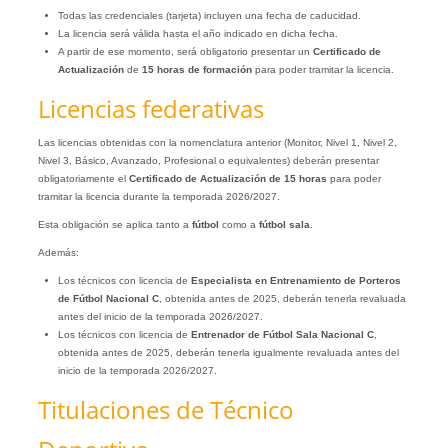
Todas las credenciales (tarjeta) incluyen una fecha de caducidad.
La licencia será válida hasta el año indicado en dicha fecha.
A partir de ese momento, será obligatorio presentar un
Certificado de
Actualización
de
15 horas de formación
para poder tramitar la licencia.
Licencias federativas
Las licencias obtenidas con la nomenclatura anterior (Monitor, Nivel 1, Nivel 2,
Nivel 3, Básico, Avanzado, Profesional o equivalentes) deberán presentar
obligatoriamente el
Certificado de Actualización de 15 horas
para poder
tramitar la licencia durante la temporada 2026/2027.
Esta obligación se aplica tanto a
fútbol
como a
fútbol sala
.
Además:
Los técnicos con licencia de
Especialista en Entrenamiento de Porteros
de Fútbol Nacional C
, obtenida antes de 2025, deberán tenerla revaluada
antes del inicio de la temporada 2026/2027.
Los técnicos con licencia de
Entrenador de Fútbol Sala Nacional C
,
obtenida antes de 2025, deberán tenerla igualmente revaluada antes del
inicio de la temporada 2026/2027.
Titulaciones de Técnico