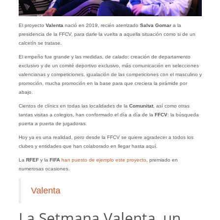
El proyecto
Valenta
nació en 2019, recién aterrizado
Salva Gomar
a la
presidencia de la FFCV, para darle la vuelta a aquella situación como si de un
calcetín se tratase.
El empeño fue grande y las medidas, de calado: creación de departamento
exclusivo y de un comité deportivo exclusivo, más comunicación en selecciones
valencianas y competiciones, igualación de las competiciones con el masculino y
promoción, mucha promoción en la base para que creciera la pirámide por
abajo.
Cientos de clínics en todas las localidades de la
Comunitat
, así como otras
tantas visitas a colegios, han conformado el día a día de la
FFCV
: la búsqueda
puerta a puerta de jugadoras.
Hoy ya es una realidad, pero desde la FFCV se quiere agradecer a todos los
clubes y entidades que han colaborado en llegar hasta aquí.
La
RFEF
y la
FIFA
han puesto de ejemplo este proyecto
, premiado en
numerosas ocasiones.
Valenta
La Setmana Valenta, un