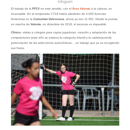
Infogram
El trabajo de la
FFCV
en este sentido, con el
Área Valenta
a la cabeza, es
incansable. En la temporada 17/18 había alrededor de 4.000 licencias
femeninas en la
Comunitat Valenciana
; ahora ya son 11.561. Desde la puesta
en marcha de
Valenta
, en diciembre de 2018, el ascenso es imparable.
Clínics
, visitas a colegios para captar jugadoras, creación y adaptación de las
competiciones (este año se estrena la categoría infantil y la cadete/juvenil),
potenciación de las selecciones autonómicas… un trabajo que ya va recogiendo
sus frutos.