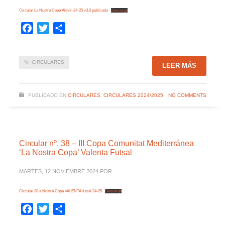
Circular La Nostra Copa Alevín 24-25 v3.0 publicada
Descarga
Facebook
Twitter
Compartir
CIRCULARES
LEER MÁS
PUBLICADO EN
CIRCULARES
,
CIRCULARES 2024/2025
NO COMMENTS
Circular nº. 38 – III Copa Comunitat Mediterránea
‘La Nostra Copa’ Valenta Futsal
MARTES, 12 NOVIEMBRE 2024
POR
Circular 38 a Nostra Copa VALENTA futsal 24-25
Descarga
Facebook
Twitter
Compartir