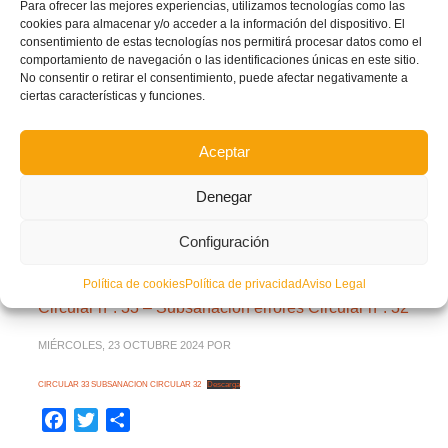
LUNES, 28 OCTUBRE 2024
POR
Para ofrecer las mejores experiencias, utilizamos tecnologías como las
cookies para almacenar y/o acceder a la información del dispositivo. El
consentimiento de estas tecnologías nos permitirá procesar datos como el
Circular 34 Base Femenino Valenta 24-25 publicada
Descarga
comportamiento de navegación o las identificaciones únicas en este sitio.
Facebook
Twitter
Compartir
No consentir o retirar el consentimiento, puede afectar negativamente a
ciertas características y funciones.
CIRCULARES
Aceptar
LEER MÁS
Denegar
PUBLICADO EN
CIRCULARES
,
CIRCULARES 2024/2025
NO COMMENTS
Configuración
Política de cookies
Política de privacidad
Aviso Legal
Circular nº. 33 – Subsanación errores Circular nº. 32
MIÉRCOLES, 23 OCTUBRE 2024
POR
CIRCULAR 33 SUBSANACION CIRCULAR 32
Descarga
Facebook
Twitter
Compartir