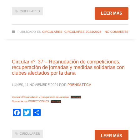
CIRCULARES
LEER MÁS
PUBLICADO EN
CIRCULARES
,
CIRCULARES 2024/2025
NO COMMENTS
Circular nº. 37 – Reanudación de competiciones,
recuperación de jornadas y medidas solidarias con
clubes afectados por la dana
LUNES, 11 NOVIEMBRE 2024
POR
PRENSA FFCV
Circular 37 Reanudación y Recuperación de Jornadas
Descarga
Nuevas fechas COMPETICIONES
Descarga
Facebook
Twitter
Compartir
CIRCULARES
LEER MÁS