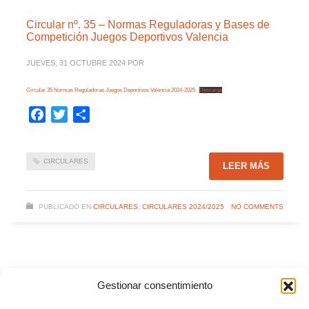
Circular nº. 35 – Normas Reguladoras y Bases de
Competición Juegos Deportivos Valencia
JUEVES, 31 OCTUBRE 2024
POR
Circular 35 Normas Reguladoras Juegos Deportivos Valencia 2024-2025
Descarga
Facebook
Twitter
Compartir
CIRCULARES
LEER MÁS
PUBLICADO EN
CIRCULARES
,
CIRCULARES 2024/2025
NO COMMENTS
Circular nº. 34 – Normas Reguladoras y Bases de
Gestionar consentimiento
Competición Futsal Base Valenta