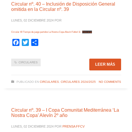
Circular nº. 40 – Inclusión de Disposición General
omitida en la Circular nº. 39
LUNES, 02 DICIEMBRE 2024
POR
Circular 40 Tiempo de juego partidos La Nostra Copa Alevín Fútbol 11
Descarga
Facebook
Twitter
Compartir
CIRCULARES
LEER MÁS
PUBLICADO EN
CIRCULARES
,
CIRCULARES 2024/2025
NO COMMENTS
Circular nº. 39 – I Copa Comunitat Mediterránea ‘La
Nostra Copa’ Alevín 2º año
LUNES, 02 DICIEMBRE 2024
POR
PRENSA FFCV