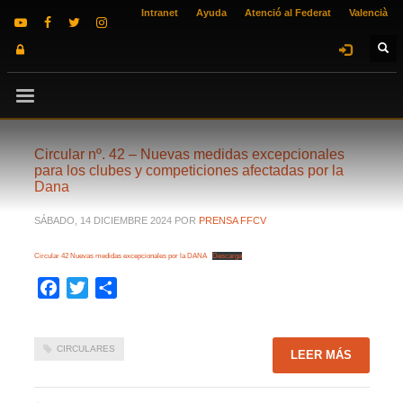
Intranet
Ayuda
Atenció al Federat
Valencià
Circular nº. 42 – Nuevas medidas excepcionales
para los clubes y competiciones afectadas por la
Dana
SÁBADO, 14 DICIEMBRE 2024
POR
PRENSA FFCV
Circular 42 Nuevas medidas excepcionales por la DANA
Descarga
Facebook
Twitter
Compartir
CIRCULARES
LEER MÁS