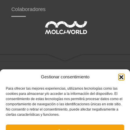
Colaboradores
Gestionar consentimiento
SECCIONES
Para ofrecer las mejores experiencias, utilizamos tecnologías como las
Federación
cookies para almacenar y/o acceder a la información del dispositivo. El
Competiciones
consentimiento de estas tecnologías nos permitirá procesar datos como el
Certificados
comportamiento de navegación o las identificaciones únicas en este sitio.
VALENTA
No consentir o retirar el consentimiento, puede afectar negativamente a
Árbitræs
ciertas características y funciones.
Entrenadoræs
#somValenciana