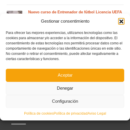
Nuevo curso de Entrenador de fútbol Licencia UEFA
C que comenzará en noviembre 2026 (agotadas las
Gestionar consentimiento
plazas del curso de septiembre)
Para ofrecer las mejores experiencias, utilizamos tecnologías como las
cookies para almacenar y/o acceder a la información del dispositivo. El
Circular nº. 5 – Normas generales de las competiciones
consentimiento de estas tecnologías nos permitirá procesar datos como el
territoriales de fútbol sala 2026-2027
comportamiento de navegación o las identificaciones únicas en este sitio.
No consentir o retirar el consentimiento, puede afectar negativamente a
ciertas características y funciones.
Curso de entrenador de fútbol UEFA B en Valencia,
Castellón y Alicante (comienzo el 20 de septiembre)
Aceptar
Denegar
Configuración
Política de cookies
Política de privacidad
Aviso Legal
Partners principales