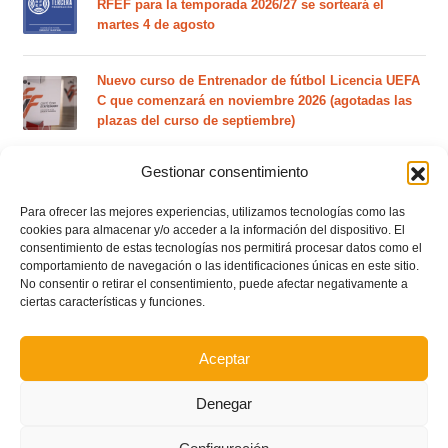
RFEF para la temporada 2026/27 se sorteará el
martes 4 de agosto
Nuevo curso de Entrenador de fútbol Licencia UEFA
C que comenzará en noviembre 2026 (agotadas las
plazas del curso de septiembre)
Gestionar consentimiento
Circular nº. 5 – Normas generales de las competiciones
territoriales de fútbol sala 2026-2027
Para ofrecer las mejores experiencias, utilizamos tecnologías como las
cookies para almacenar y/o acceder a la información del dispositivo. El
consentimiento de estas tecnologías nos permitirá procesar datos como el
Curso de entrenador de fútbol UEFA B en Valencia,
comportamiento de navegación o las identificaciones únicas en este sitio.
Castellón y Alicante (comienzo el 20 de septiembre)
No consentir o retirar el consentimiento, puede afectar negativamente a
ciertas características y funciones.
Curso de entrenador de fútbol UEFA A en Valencia,
Aceptar
Castellón y Alicante (comienzo el 20 de septiembre)
Denegar