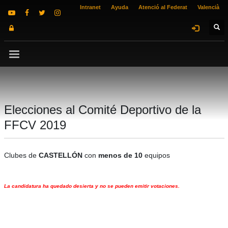
Intranet
Ayuda
Atenció al Federat
Valencià
Elecciones al Comité Deportivo de la
FFCV 2019
Clubes de
CASTELLÓN
con
menos de 10
equipos
La candidatura ha quedado desierta y no se pueden emitir votaciones.