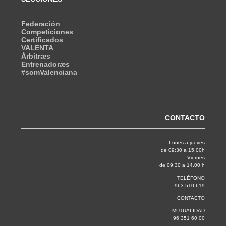
Federación
Competiciones
Certificados
VALENTA
Árbitræs
Entrenadoræs
#somValenciana
CONTACTO
Lunes a jueves
de 09:30 a 15.00h
Viernes
de 09:30 a 14.00 h
TELÉFONO
963 510 619
CONTACTO
MUTUALIDAD
96 351 60 00