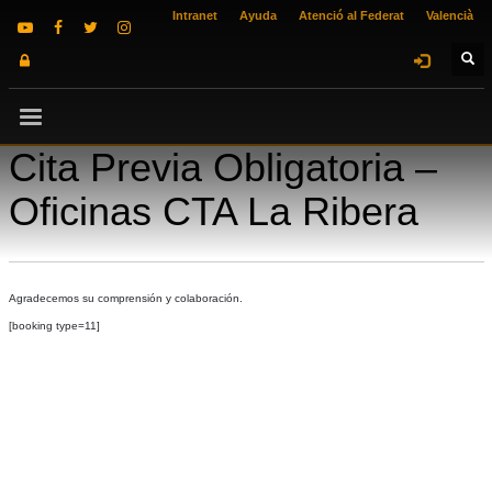
Intranet
Ayuda
Atenció al Federat
Valencià
Cita Previa Obligatoria –
Oficinas CTA La Ribera
Agradecemos su comprensión y colaboración.
[booking type=11]