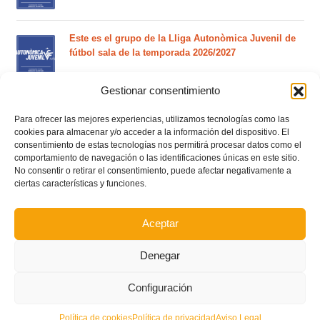
Este es el grupo de la Lliga Autonòmica Juvenil de
fútbol sala de la temporada 2026/2027
Gestionar consentimiento
El calendario del grupo VI de Tercera Federación
RFEF para la temporada 2026/27 se sorteará el
Para ofrecer las mejores experiencias, utilizamos tecnologías como las
martes 4 de agosto
cookies para almacenar y/o acceder a la información del dispositivo. El
consentimiento de estas tecnologías nos permitirá procesar datos como el
comportamiento de navegación o las identificaciones únicas en este sitio.
No consentir o retirar el consentimiento, puede afectar negativamente a
Nuevo curso de Entrenador de fútbol Licencia UEFA
ciertas características y funciones.
C que comenzará en noviembre 2026 (agotadas las
plazas del curso de septiembre)
Aceptar
Circular nº. 5 – Normas generales de las competiciones
territoriales de fútbol sala 2026-2027
Denegar
Configuración
Política de cookies
Política de privacidad
Aviso Legal