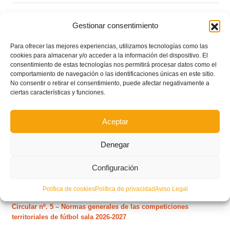
Este es el grupo VI y calendario de Tercera
Gestionar consentimiento
Federación RFEF para la temporada 2026/2027
Para ofrecer las mejores experiencias, utilizamos tecnologías como las
cookies para almacenar y/o acceder a la información del dispositivo. El
Este es el grupo de la Lliga Autonòmica Juvenil de
consentimiento de estas tecnologías nos permitirá procesar datos como el
fútbol sala de la temporada 2026/2027
comportamiento de navegación o las identificaciones únicas en este sitio.
No consentir o retirar el consentimiento, puede afectar negativamente a
ciertas características y funciones.
El calendario del grupo VI de Tercera Federación
RFEF para la temporada 2026/27 se sorteará el
Aceptar
martes 4 de agosto
Denegar
Nuevo curso de Entrenador de fútbol Licencia UEFA
Configuración
C que comenzará en noviembre 2026 (agotadas las
plazas del curso de septiembre)
Política de cookies
Política de privacidad
Aviso Legal
Circular nº. 5 – Normas generales de las competiciones
territoriales de fútbol sala 2026-2027