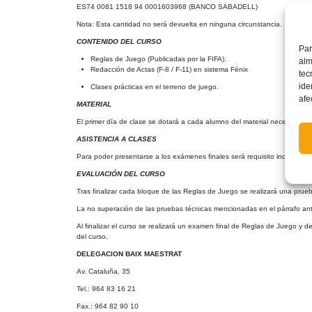
ES74 0081 1518 94 0001603968 (BANCO SABADELL)
Nota: Esta cantidad no será devuelta en ninguna circunstancia.
CONTENIDO DEL CURSO
Par
Reglas de Juego (Publicadas por la FIFA).
alm
Redacción de Actas (F-8 / F-11) en sistema Fénix
tec
ide
Clases prácticas en el terreno de juego.
afe
MATERIAL
El primer día de clase se dotará a cada alumno del material necesario par
ASISTENCIA A CLASES
Para poder presentarse a los exámenes finales será requisito indispensa
EVALUACIÓN DEL CURSO
Tras finalizar cada bloque de las Reglas de Juego se realizará una prueb
La no superación de las pruebas técnicas mencionadas en el párrafo anter
Al finalizar el curso se realizará un examen final de Reglas de Juego y
del curso.
DELEGACION BAIX MAESTRAT
Av. Cataluña, 35
Tel.: 964 83 16 21
Fax.: 964 82 90 10