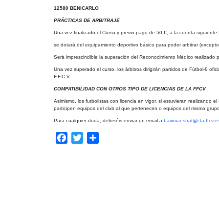
12580 BENICARLO
PRÁCTICAS DE ARBITRAJE
Una vez finalizado el Curso y previo pago de 50 €, a la cuenta sig
se dotará del equipamiento deportivo básico para poder arbitrar (excepto 
Será imprescindible la superación del Reconocimiento Médico realizado po
Una vez superado el curso, los árbitros dirigirán partidos de Fútbol-8 ofi
F.F.C.V.
COMPATIBILIDAD CON OTROS TIPO DE LICENCIAS DE LA FFCV
Asimismo, los futbolistas con licencia en vigor, si estuvieran realizando e
participen equipos del club al que pertenecen o equipos del mismo grupo 
Para cualquier duda, deberéis enviar un email a
baixmaestrat@cta.ffcv.e
Facebook
Twitter
Compartir