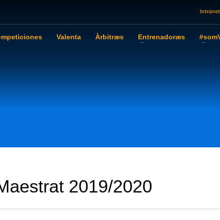
Intranet
mpeticiones
Valenta
Àrbitræs
Entrenadoræs
#somV
 Maestrat 2019/2020