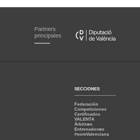
Partners
principales
SECCIONES
Federación
Competiciones
Certificados
VALENTA
Árbitræs
Entrenadoræs
#somValenciana