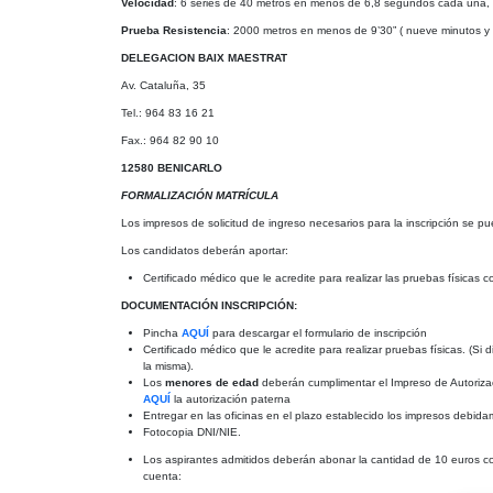
Velocidad
: 6 series de 40 metros en menos de 6,8 segundos cada una, 
Prueba Resistencia
: 2000 metros en menos de 9’30” ( nueve minutos y 
DELEGACION BAIX MAESTRAT
Av. Cataluña, 35
Tel.: 964 83 16 21
Fax.: 964 82 90 10
12580 BENICARLO
FORMALIZACIÓN MATRÍCULA
Los impresos de solicitud de ingreso necesarios para la inscripción se pu
Los candidatos deberán aportar:
Certificado médico que le acredite para realizar las pruebas físicas 
DOCUMENTACIÓN INSCRIPCIÓN:
Pincha
AQUÍ
para descargar el formulario de inscripción
Certificado médico que le acredite para realizar pruebas físicas. (S
la misma).
Los
menores de edad
deberán cumplimentar el Impreso de Autorizac
AQUÍ
la autorización paterna
Entregar en las oficinas en el plazo establecido los impresos debi
Fotocopia DNI/NIE.
Los aspirantes admitidos deberán abonar la cantidad de 10 euros com
cuenta: