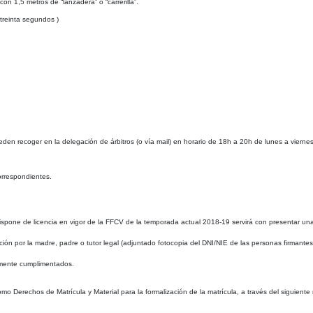
con 1,5 metros de “lanzadera” o
“carrerilla”.
treinta segundos )
eden recoger en la delegación de árbitros (o vía mail) en horario de 18h a 20h de lunes a viernes
correspondientes.
i dispone de licencia en vigor de la FFCV de la temporada actual 2018-19 servirá con presentar un
ión por la madre, padre o tutor legal (adjuntado fotocopia del DNI/NIE de las personas firmantes
damente cumplimentados.
o Derechos de Matrícula y Material para la formalización de la matrícula, a través del siguient