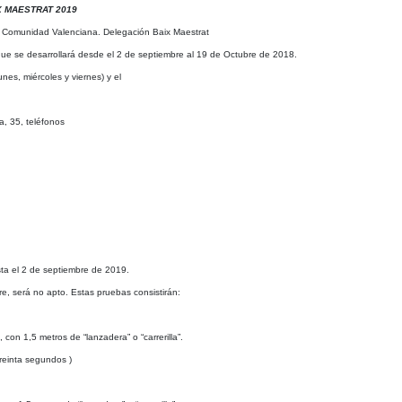
X
MAESTRAT 2019
la Comunidad Valenciana.
Delegación Baix Maestrat
que se desarrollará desde el 2
de
septiembre al 19 de Octubre de 2018.
nes, miércoles y viernes) y el
a, 35, teléfonos
ta el 2 de septiembre de 2019.
pere, será no apto. Estas pruebas
consistirán:
 con 1,5 metros de “lanzadera” o
“carrerilla”.
treinta segundos
)