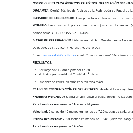
NUEVO CURSO PARA ÁRBITROS DE FÚTBOL DELEGACIÓN DEL BAI
ORGANIZA
: Comité Técnico de Árbitros de la Federación de Fútbol de 
DURACIÓN DE LOS CURSOS:
Está previsto la realización de un curso, 
HORARIO:
Los cursos se impartirán durante tres jornadas a la semana (lu
horario será: DE 19 HORAS A 21 HORAS
LUGAR DE CELEBRACIÓN:
Delegación del Baix Maestrat. Avda.Cataluñ
Delegado: 664 750 514 y Profesor: 630 570 003
Email
:
baixmaestrat@cta.ffcv.es
email,
Profesor
: rabuemi13@hotmail.com
REQUISITOS:
Ser mayor de 12 años y menor de 28.
No haber pertenecido al Comité de Árbitros.
Disponer de correo electrónico y teléfono móvil
PLAZO DE PRESENTACIÓN DE SOLICITUDES:
desde el 1 de mayo has
PRUEBAS FISICAS:
se realizaran al finalizar el curso, el que no las su
Para hombres menores de 16 años y Mujeres:
Velocidad
: 6 series de 40 metros en menos de 7,20
segundos cada una,
Prueba Resistencia
: 2000 metros en menos de 10’30” ( diez minutos y 
Para hombres mayores de 16 años: