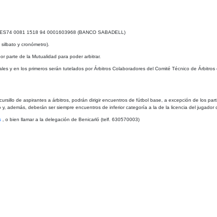
uiente ES74 0081 1518 94 0001603968 (BANCO SABADELL)
silbato y cronómetro).
r parte de la Mutualidad para poder arbitrar.
ciales y en los primeros serán tutelados por Árbitros Colaboradores del Comité Técnico de Árbitros 
l cursillo de aspirantes a árbitros, podrán dirigir encuentros de fútbol base, a excepción de los pa
y, además, deberán ser siempre encuentros de inferior categoría a la de la licencia del jugador q
s
, o bien llamar a la delegación de Benicarló (telf. 630570003)