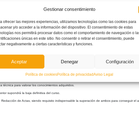
Gestionar consentimiento
a ofrecer las mejores experiencias, utilizamos tecnologías como las cookies para
acenar y/o acceder a la información del dispositivo. El consentimiento de estas
nologías nos permitirá procesar datos como el comportamiento de navegación o la
ntificaciones únicas en este sitio. No consentir o retirar el consentimiento, puede
ctar negativamente a ciertas características y funciones.
a el desarrollo del Curso.
Aceptar
Denegar
Configuración
ble la asistencia al 75% de las clases de las que se compone el Curso.
Política de cookies
Política de privacidad
Aviso Legal
a técnica para valorar los conocimientos adquiridos.
ior supondrá la baja definitiva del curso.
 de Redacción de Actas, siendo requisito indispensable la superación de ambos para conseguir el