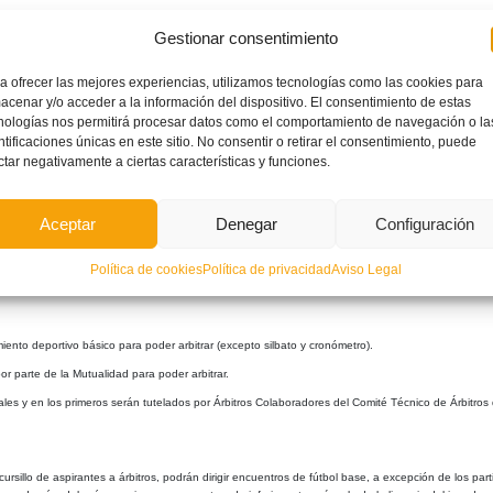
Gestionar consentimiento
a ofrecer las mejores experiencias, utilizamos tecnologías como las cookies para
a el desarrollo del Curso.
acenar y/o acceder a la información del dispositivo. El consentimiento de estas
nologías nos permitirá procesar datos como el comportamiento de navegación o la
ntificaciones únicas en este sitio. No consentir o retirar el consentimiento, puede
ble la asistencia al 75% de las clases de las que se compone el Curso.
ctar negativamente a ciertas características y funciones.
ara valorar los conocimientos adquiridos.
Aceptar
Denegar
Configuración
ior supondrá la baja definitiva del curso.
Política de cookies
Política de privacidad
Aviso Legal
 de Redacción de Actas, siendo requisito indispensable la superación de ambos para conseguir el
ento deportivo básico para poder arbitrar (excepto silbato y cronómetro).
r parte de la Mutualidad para poder arbitrar.
ciales y en los primeros serán tutelados por Árbitros Colaboradores del Comité Técnico de Árbitros 
l cursillo de aspirantes a árbitros, podrán dirigir encuentros de fútbol base, a excepción de los pa