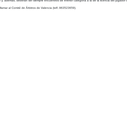
y, además, deberán ser siempre encuentros de inferior categoría a la de la licencia del jugador q
llamar al Comité de Árbitros de Valencia (telf.:963523659).