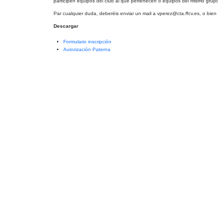
participen equipos del club al que pertenecen o equipos del mismo grupo 
Par cualquier duda, deberéis enviar un mail a vperez@cta.ffcv.es, o bien 
Descargar
Formulario inscripción
Autorización Paterna