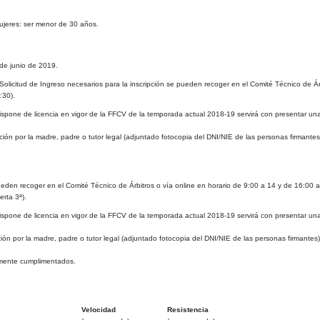
ujeres: ser menor de 30 años.
 de junio de 2019.
Solicitud de Ingreso
necesarios para la inscripción se pueden recoger en el Comité Técnico de Ár
:30).
i dispone de licencia en vigor de la FFCV de la temporada actual 2018-19 servirá con presentar un
ón por la madre, padre o tutor legal (adjuntado fotocopia del DNI/NIE de las personas firmantes
ueden recoger en el Comité Técnico de Árbitros o vía online en horario de 9:00 a 14 y de 16:00 
rta 3ª).
i dispone de licencia en vigor de la FFCV de la temporada actual 2018-19 servirá con presentar un
n por la madre, padre o tutor legal (adjuntado fotocopia del DNI/NIE de las personas firmantes)
damente cumplimentados.
Velocidad
Resistencia