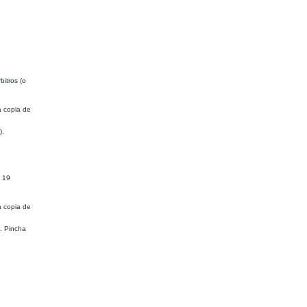
bitros (o
a copia de
).
a 19
a copia de
. Pincha