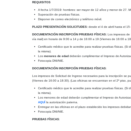
REQUISITOS
A fecha 1/7/2019: hombres: ser mayor de 12 años y menor de 27. M
Superación de pruebas físicas.
Disponer de correo electrónico y teléfono móvil.
PLAZO PRESENTACIÓN SOLICITUDES:
desde el 4 de abril hasta el 15
DOCUMENTACIÓN INSCRIPCIÓN PRUEBAS FÍSICAS:
Los impresos de 
vía mail) en horario de 9:00 a 14 y de 16:00 a 19 (Viernes de 16:00 a 18
Certificado médico que le acredite para realizar pruebas físicas. (S
la misma).
Los
menores de edad
deberán cumplimentar el Impreso de Autorizaci
Fotocopia DNI/NIE.
DOCUMENTACIÓN INSCRIPCIÓN PRUEBAS FÍSICAS
:
Los impresos de Solicitud de Ingreso necesarios para la inscripción se p
(Viernes de 16:00 a 18:30). (Las oficinas se encuentran en el 2º piso, pue
Certificado médico que le acredite para realizar pruebas físicas. (S
la misma).
Los menores de edad deberán cumplimentar el Impreso de Autorizació
AQUÍ
la autorización paterna.
Entregar en las oficinas en el plazo establecido los impresos debi
Fotocopia DNI/NIE.
PRUEBAS FÍSICAS
: