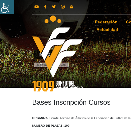
Federación
Co
Actualidad
INICIO
6 de agosto de 2026
Bases Inscripción Cursos
ORGANIZA
: Comité Técnico de Árbitros de la Federación de Fútbol de 
NÚMERO DE PLAZAS: 100
.