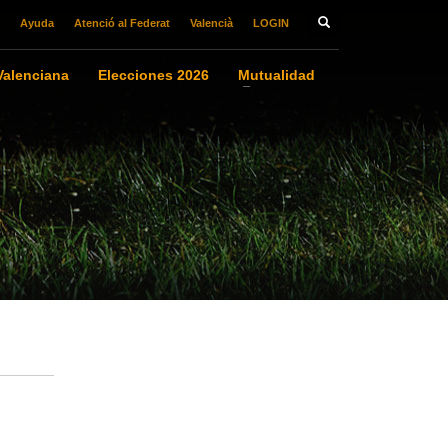
Ayuda
Atenció al Federat
Valencià
LOGIN
alenciana
Elecciones 2026
Mutualidad