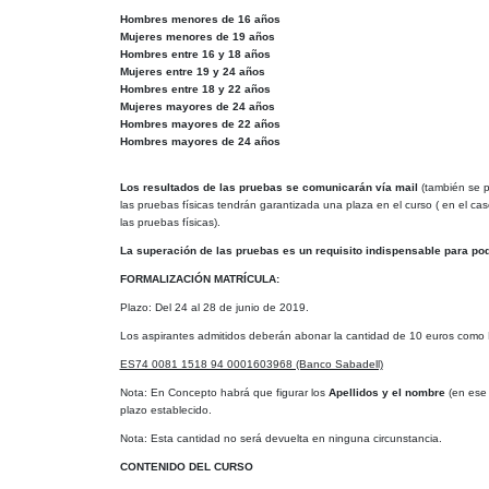
Hombres menores de 16 años
Mujeres menores de 19 años
Hombres entre 16 y 18 años
Mujeres entre 19 y 24 años
Hombres entre 18 y 22 años
Mujeres mayores de 24 años
Hombres mayores de 22 años
Hombres mayores de 24 años
Los resultados de las pruebas se comunicarán vía mail
(también se p
las pruebas físicas tendrán garantizada una plaza en el curso ( en el 
las pruebas físicas).
La superación de las pruebas es un requisito indispensable para pode
FORMALIZACIÓN MATRÍCULA:
Plazo: Del 24 al 28 de junio de 2019.
Los aspirantes admitidos deberán abonar la cantidad de 10 euros como D
ES74 0081 1518 94 0001603968 (Banco Sabadell)
Nota: En Concepto habrá que figurar los
Apellidos y el nombre
(en ese 
plazo establecido.
Nota: Esta cantidad no será devuelta en ninguna circunstancia.
CONTENIDO DEL CURSO