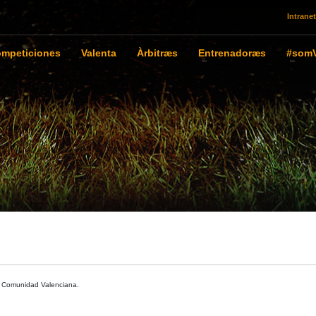
Intranet
mpeticiones
Valenta
Àrbitræs
Entrenadoræs
#somV
la Comunidad Valenciana.