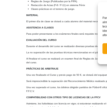
Reglas de Juego (Publicadas por la FIFA).
Redacción de Actas (F-8 / F-11) en sistema Fénix
Clases prácticas en el terreno de juego.
MATERIAL
Par
El primer día de clase se dotará a cada alumno del material necesario par
alm
tec
ASISTENCIA A CLASES
ide
Para poder presentarse a los exámenes finales será requisito indispensa
afe
EVALUACIÓN DEL CURSO
Durante el desarrollo del curso se realizarán diversas pruebas técnicas p
La no superación de las pruebas técnicas mencionadas en el párrafo anter
Al finalizar el curso se realizará un examen final de Reglas de Juego y
del curso.
PRÁCTICAS DE ARBITRAJE
Una vez finalizado el Curso y previo pago de 50 €, se dotará del equipami
Será imprescindible la superación del Reconocimiento Médico realizado po
Una vez superado el curso, los árbitros dirigirán partidos de Fútbol-8 ofi
F.F.C.V.
COMPATIBILIDAD CON OTROS TIPO DE LICENCIAS DE LA FFCV
Asimismo, los futbolistas con licencia en vigor, si estuvieran realizando e