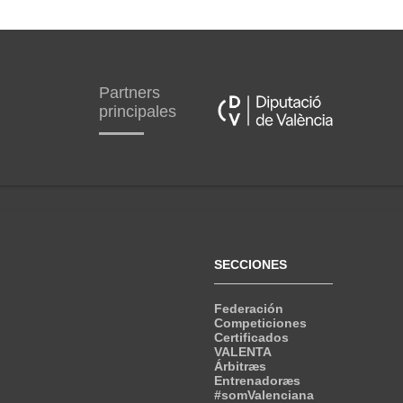
Partners
principales
SECCIONES
Federación
Competiciones
Certificados
VALENTA
Árbitræs
Entrenadoræs
#somValenciana