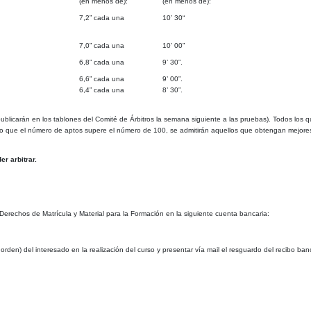
(en menos de):
(en menos de):
7,2” cada una
10’ 30“
7,0” cada una
10’ 00”
6,8” cada una
9’ 30”.
6,6” cada una
9’ 00”.
6,4” cada una
8’ 30”.
ublicarán en los tablones
del Comité de Árbitros la semana siguiente a las pruebas). Todos los 
caso que el número de aptos supere el número de 100, se admitirán aquellos que obtengan mejor
r arbitrar.
erechos de Matrícula y Material para la Formación en la siguiente cuenta bancaria:
orden) del interesado en la realización del curso y presentar vía mail el resguardo del recibo banc