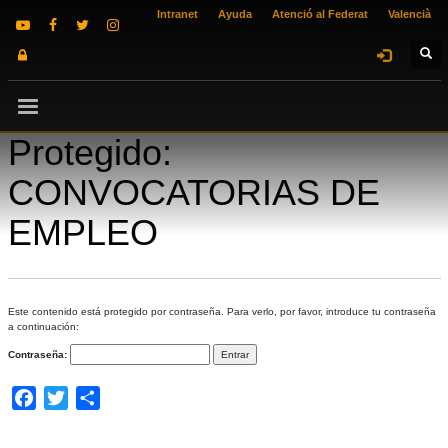
Intranet
Ayuda
Atenció al Federat
Valencià
Protegido:
CONVOCATORIAS DE
EMPLEO
Este contenido está protegido por contraseña. Para verlo, por favor, introduce tu contraseña
a continuación:
Contraseña:
Facebook
Twitter
Compartir