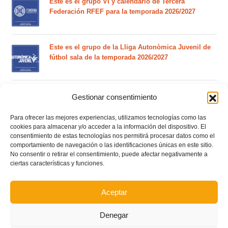
Este es el grupo VI y calendario de Tercera
Federación RFEF para la temporada 2026/2027
Este es el grupo de la Lliga Autonòmica Juvenil de
fútbol sala de la temporada 2026/2027
El calendario del grupo VI de Tercera Federación
Gestionar consentimiento
RFEF para la temporada 2026/27 se sorteará el
martes 4 de agosto
Para ofrecer las mejores experiencias, utilizamos tecnologías como las
cookies para almacenar y/o acceder a la información del dispositivo. El
consentimiento de estas tecnologías nos permitirá procesar datos como el
Nuevo curso de Entrenador de fútbol Licencia UEFA
comportamiento de navegación o las identificaciones únicas en este sitio.
C que comenzará en noviembre 2026 (agotadas las
No consentir o retirar el consentimiento, puede afectar negativamente a
plazas del curso de septiembre)
ciertas características y funciones.
Circular nº. 5 – Normas generales de las competiciones
Aceptar
territoriales de fútbol sala 2026-2027
Denegar