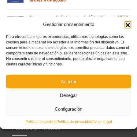
martes 4 de agosto
Nuevo curso de Entrenador de fútbol Licencia UEFA
C que comenzará en noviembre 2026 (agotadas las
Gestionar consentimiento
plazas del curso de septiembre)
Para ofrecer las mejores experiencias, utilizamos tecnologías como las
cookies para almacenar y/o acceder a la información del dispositivo. El
Circular nº. 5 – Normas generales de las competiciones
consentimiento de estas tecnologías nos permitirá procesar datos como el
territoriales de fútbol sala 2026-2027
comportamiento de navegación o las identificaciones únicas en este sitio.
No consentir o retirar el consentimiento, puede afectar negativamente a
ciertas características y funciones.
Curso de entrenador de fútbol UEFA B en Valencia,
Castellón y Alicante (comienzo el 20 de septiembre)
Aceptar
Denegar
Configuración
Política de cookies
Política de privacidad
Aviso Legal
Partners principales