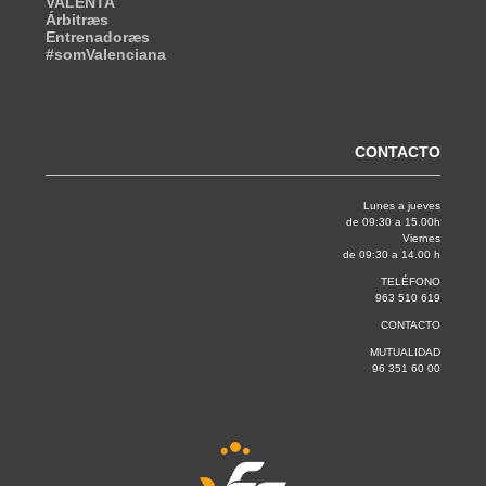
VALENTA
Árbitræs
Entrenadoræs
#somValenciana
CONTACTO
Lunes a jueves
de 09:30 a 15.00h
Viernes
de 09:30 a 14.00 h
TELÉFONO
963 510 619
CONTACTO
MUTUALIDAD
96 351 60 00