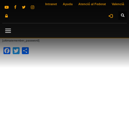
Intranet
Ayuda
Atenció al Federat
Valencià
[ultimatemember_password]
Facebook
Twitter
Compartir