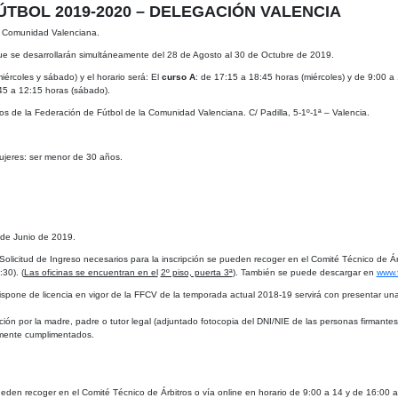
TBOL 2019-2020 – DELEGACIÓN VALENCIA
la Comunidad Valenciana.
ue se desarrollarán
simultáneamente del 28 de Agosto al 30 de Octubre de 2019.
ércoles y sábado) y el horario será: El
curso A
: de 17:15 a 18:45 horas (miércoles) y de 9:00 a
:45 a 12:15 horas (sábado).
ros de la Federación de
Fútbol de la Comunidad Valenciana. C/ Padilla, 5-1º-1ª – Valencia.
ujeres: ser menor de 30 años.
5 de Junio de 2019.
Solicitud de Ingreso
necesarios para la inscripción se pueden recoger en el Comité Técnico de Ár
30). (
Las oficinas se encuentran en el
2º piso, puerta 3ª
). También se puede descargar en
www.f
i dispone de licencia en vigor de la FFCV de la temporada actual 2018-19 servirá con presentar un
ón por la madre, padre o tutor legal (adjuntado fotocopia del DNI/NIE de las personas firmantes
damente cumplimentados.
ueden recoger en el Comité Técnico de Árbitros o vía online en horario de 9:00 a 14 y de 16:00 