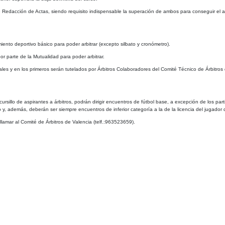
 de Redacción de Actas, siendo requisito indispensable la superación de ambos para conseguir el
ento deportivo básico para poder arbitrar (excepto silbato y cronómetro).
r parte de la Mutualidad para poder arbitrar.
ciales y en los primeros serán tutelados por Árbitros Colaboradores del Comité Técnico de Árbitros 
l cursillo de aspirantes a árbitros, podrán dirigir encuentros de fútbol base, a excepción de los pa
y, además, deberán ser siempre encuentros de inferior categoría a la de la licencia del jugador q
llamar al Comité de Árbitros de Valencia (telf.:963523659).