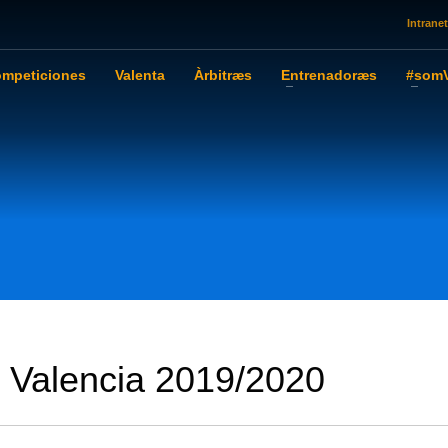
Intranet
mpeticiones
Valenta
Àrbitræs
Entrenadoræs
#somV
l Valencia 2019/2020