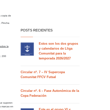
a copia de
. Pincha
POSTS RECIENTES
Estos son los dos grupos
sobre la
y calendarios de Lliga
Comunitat para la
a
: 200
temporada 2026/2027
Circular nº. 7 – IV Supercopa
Comunitat FFCV Futsal
Circular nº. 6 – Fase Autonómica de la
Copa Federación
que superen
es marcas en
Este es el grupo VI y