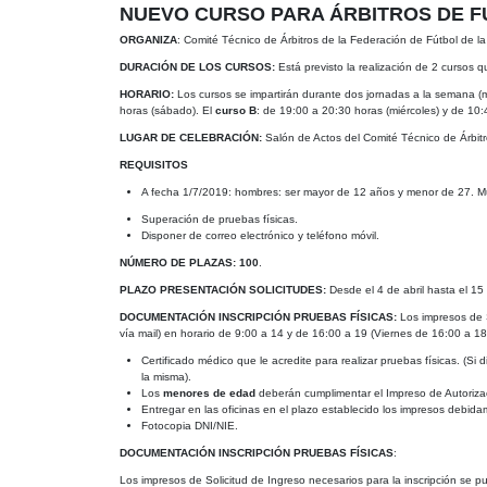
NUEVO CURSO PARA ÁRBITROS DE FÚ
ORGANIZA
: Comité Técnico de Árbitros de la Federación de Fútbol de 
DURACIÓN DE LOS CURSOS:
Está previsto la realización de 2 cursos q
HORARIO:
Los cursos se impartirán durante dos jornadas a la semana (mi
horas (sábado). El
curso B
: de 19:00 a 20:30 horas (miércoles) y de 10
LUGAR DE CELEBRACIÓN:
Salón de Actos del Comité Técnico de Árbit
REQUISITOS
A fecha 1/7/2019: hombres: ser mayor de 12 años y menor de 27. M
Superación de pruebas físicas.
Disponer de correo electrónico y teléfono móvil.
NÚMERO DE PLAZAS: 100
.
PLAZO PRESENTACIÓN SOLICITUDES:
Desde el 4 de abril hasta el 1
DOCUMENTACIÓN INSCRIPCIÓN PRUEBAS FÍSICAS:
Los impresos de 
vía mail) en horario de 9:00 a 14 y de 16:00 a 19 (Viernes de 16:00 a 18:
Certificado médico que le acredite para realizar pruebas físicas. (S
la misma).
Los
menores de edad
deberán cumplimentar el Impreso de Autorizaci
Entregar en las oficinas en el plazo establecido los impresos debi
Fotocopia DNI/NIE.
DOCUMENTACIÓN INSCRIPCIÓN PRUEBAS FÍSICAS
:
Los impresos de Solicitud de Ingreso necesarios para la inscripción se p