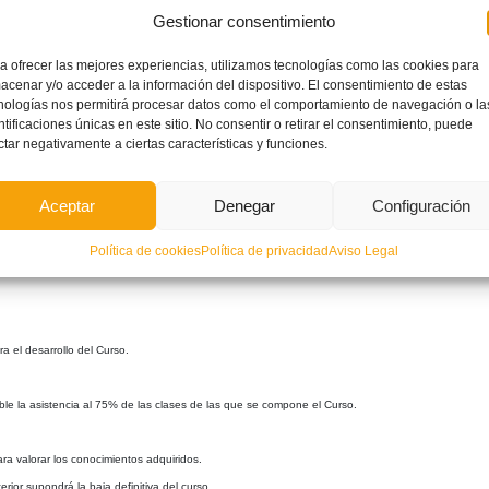
Gestionar consentimiento
r arbitrar.
a ofrecer las mejores experiencias, utilizamos tecnologías como las cookies para
acenar y/o acceder a la información del dispositivo. El consentimiento de estas
nologías nos permitirá procesar datos como el comportamiento de navegación o la
erechos de Matrícula y Material para la Formación en la siguiente cuenta bancaria:
ntificaciones únicas en este sitio. No consentir o retirar el consentimiento, puede
ctar negativamente a ciertas características y funciones.
orden) del interesado en la realización del curso y presentar vía mail el resguardo del recibo banc
Aceptar
Denegar
Configuración
Política de cookies
Política de privacidad
Aviso Legal
a el desarrollo del Curso.
ble la asistencia al 75% de las clases de las que se compone el Curso.
ara valorar los conocimientos adquiridos.
ior supondrá la baja definitiva del curso.