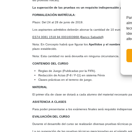
las pruebas físicas).
La superación de las pruebas es un requisito indispensable para pode
FORMALIZACIÓN MATRÍCULA:
Par
Plazo: Del 24 al 28 de junio de 2019.
alm
tec
Los aspirantes admitidos deberán abonar la cantidad de 10 euros como D
ide
ES74 0081 1518 94 0001603968 (Banco Sabadell)
afe
Nota: En Concepto habrá que figurar los
Apellidos y el nombre
(en ese 
plazo establecido.
Nota: Esta cantidad no será devuelta en ninguna circunstancia.
CONTENIDO DEL CURSO
Reglas de Juego (Publicadas por la FIFA).
Redacción de Actas (F-8 / F-11) en sistema Fénix
Clases prácticas en el terreno de juego.
MATERIAL
El primer día de clase se dotará a cada alumno del material necesario par
ASISTENCIA A CLASES
Para poder presentarse a los exámenes finales será requisito indispensa
EVALUACIÓN DEL CURSO
Durante el desarrollo del curso se realizarán diversas pruebas técnicas p
La no superación de las pruebas técnicas mencionadas en el párrafo anter