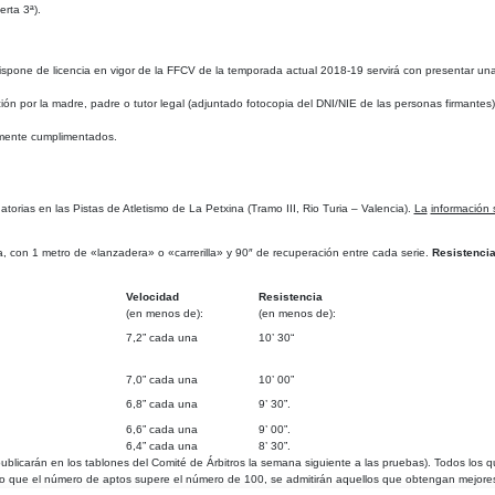
rta 3ª).
i dispone de licencia en vigor de la FFCV de la temporada actual 2018-19 servirá con presentar un
n por la madre, padre o tutor legal (adjuntado fotocopia del DNI/NIE de las personas firmantes)
damente cumplimentados.
natorias en las Pistas de Atletismo de La Petxina (Tramo III, Rio Turia – Valencia).
La
información 
a, con 1 metro de «lanzadera» o «carrerilla» y 90″ de recuperación entre cada serie.
Resistenci
Velocidad
Resistencia
(en menos de):
(en menos de):
7,2” cada una
10’ 30“
7,0” cada una
10’ 00”
6,8” cada una
9’ 30”.
6,6” cada una
9’ 00”.
6,4” cada una
8’ 30”.
ublicarán en los tablones
del Comité de Árbitros la semana siguiente a las pruebas). Todos los 
caso que el número de aptos supere el número de 100, se admitirán aquellos que obtengan mejor