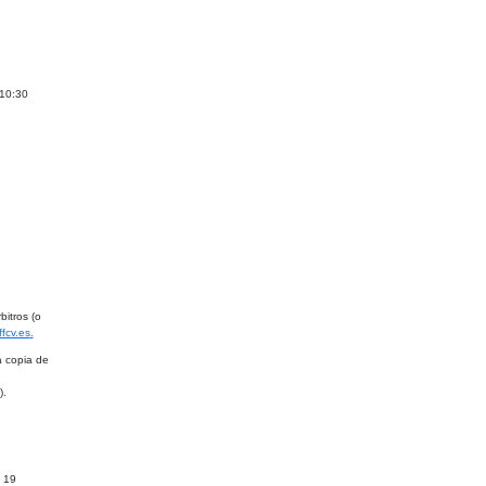
 10:30
bitros (o
fcv.es
.
a copia de
).
a 19