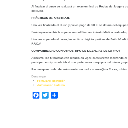
Al finalizar el curso se realizará un examen final de Reglas de Juego y
del curso.
PRÁCTICAS DE ARBITRAJE
Una vez finalizado el Curso y previo pago de 50 €, se dotará del equipami
Será imprescindible la superación del Reconocimiento Médico realizado po
Una vez superado el curso, los árbitros dirigirán partidos de Fútbol-8 ofi
F.F.C.V.
COMPATIBILIDAD CON OTROS TIPO DE LICENCIAS DE LA FFCV
Asimismo, los futbolistas con licencia en vigor, si estuvieran realizando e
participen equipos del club al que pertenecen o equipos del mismo grupo 
Par cualquier duda, deberéis enviar un mail a vperez@cta.ffcv.es, o bien 
Descargar
Formulario inscripción
Autorización Paterna
Facebook
Twitter
Compartir