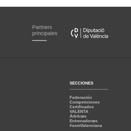
Partners
principales
SECCIONES
Federación
Competiciones
Certificados
VALENTA
Árbitræs
Entrenadoræs
#somValenciana