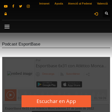
Intranet
Ayuda
Atenció al Federat
Valencià
Podcast EsportBase