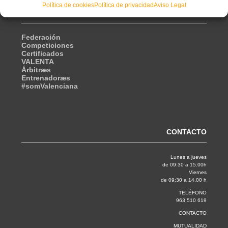
Política de cookies
Política de privacidad
Aviso Legal
SECCIONES
Federación
Competiciones
Certificados
VALENTA
Árbitræs
Entrenadoræs
#somValenciana
CONTACTO
Lunes a jueves
de 09:30 a 15.00h
Viernes
de 09:30 a 14.00 h
TELÉFONO
963 510 619
CONTACTO
MUTUALIDAD