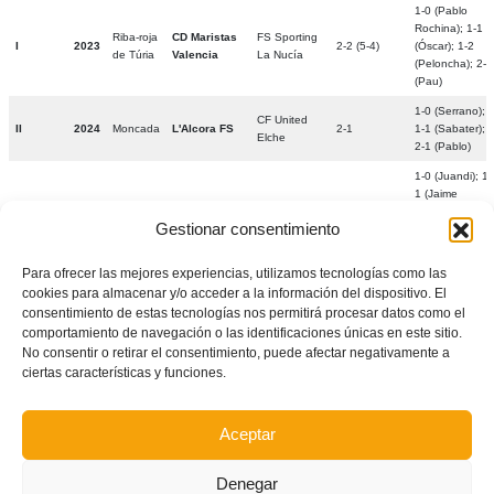
1-0 (Pablo
Rochina); 1-1
Riba-roja
CD Maristas
FS Sporting
I
2023
2-2 (5-4)
(Óscar); 1-2
de Túria
Valencia
La Nucía
(Peloncha); 2-2
(Pau)
1-0 (Serrano);
CF United
II
2024
Moncada
L'Alcora FS
2-1
1-1 (Sabater);
Elche
2-1 (Pablo)
1-0 (Juandi); 1-
1 (Jaime
Herrero); 1-2
Gestionar consentimiento
(Jorge Montón)
Club
2-2 (Juandi); 3-
III
2025
Dénia
Mislata FS
Cerramientos
5-3
2 (Juandi); 3-3
Para ofrecer las mejores experiencias, utilizamos tecnologías como las
Abatibles FS
(Jaime Herrero)
cookies para almacenar y/o acceder a la información del dispositivo. El
3-4 (Jorge
consentimiento de estas tecnologías nos permitirá procesar datos como el
Montón); 3-5
comportamiento de navegación o las identificaciones únicas en este sitio.
(Dani, 46)
No consentir o retirar el consentimiento, puede afectar negativamente a
1-0 (José
ciertas características y funciones.
Antonio); 1-1
(Miguel
Castells); 2-1
Aceptar
(Daniel Mas); 2-
2 (Nacho); 2-3
(Angelo); 3-3
Denegar
Club
CFS Inter
(Agustín