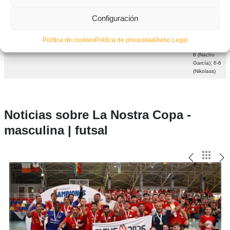
La Vila
IV
2026
Cerramientos
Tavernes
6-6 (4-2)
Moreno); 3-4
Joiosa
Abatibles FS
Blanques
(Ripoll); 4-4
Configuración
(Daniel Mas); 4-
5 (Nacho
García); 5-5
Política de cookies
Política de privacidad
Aviso Legal
(Daniel Mas); 5-
6 (Nacho
García); 6-6
(Nikolass)
Noticias sobre La Nostra Copa -
masculina | futsal