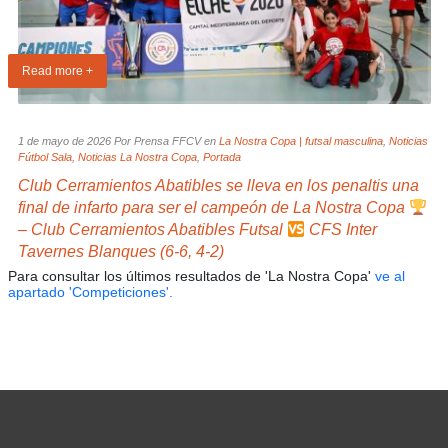
Read more +
1 de mayo de 2026 Por Prensa FFCV en
La Nostra Copa | futsal masculina
,
Noticias
Fútbol Sala
,
Noticias La Nostra Copa
,
Portada
Club Cerramientos Abatibles se lleva en los penaltis una
final de infarto para ser el campeón de La Nostra Copa
– Club Cerramientos Abatibles Futsal
CFS Inter
Tavernes Blanques (6-6, 4-2)
Para consultar los últimos resultados de 'La Nostra Copa'
ve al
apartado 'Competiciones'.