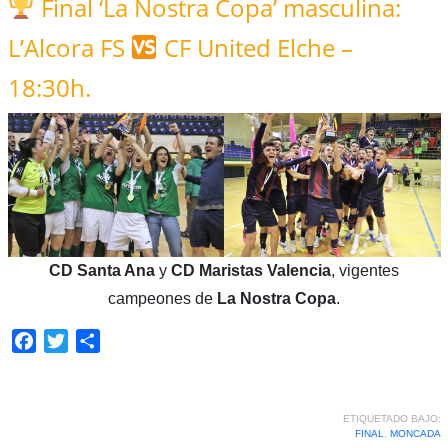
Final ‘La Nostra Copa’ masculina:
L’Alcora FS
CF United Elche –
18:30h.
CD Santa Ana
y
CD Maristas Valencia
, vigentes
campeones de
La Nostra Copa
.
Facebook
Twitter
Compartir
ETIQUETADO BAJO:
FINAL
,
MONCADA