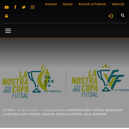
Intranet
Ayuda
Atenció al Federat
Valencià
VIERNES, 31 MAYO 2024
/
PUBLICADO EN
LA NOSTRA COPA | FUTSAL MASCULINA
,
LA NOSTRA COPA | FUTSAL VALENTA
,
NOTICIAS FÚTBOL SALA
,
PORTADA