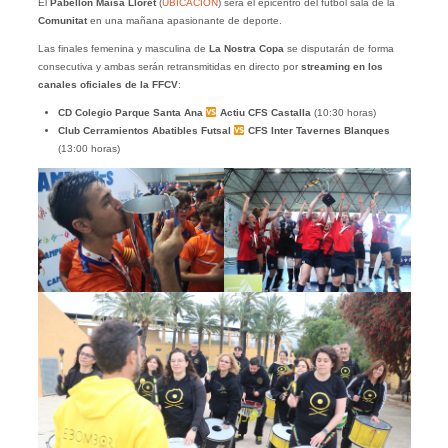
El
Pabellón Maisa Lloret
(
UBICACIÓN
) será el epicentro del fútbol sala de la
Comunitat
en una mañana apasionante de deporte.
Las finales femenina y masculina de
La Nostra Copa
se disputarán de forma
consecutiva y ambas serán retransmitidas en directo por
streaming en los
canales oficiales de la FFCV
:
CD Colegio Parque Santa Ana
Actiu CFS Castalla
(10:30 horas)
Club Cerramientos Abatibles Futsal
CFS Inter Tavernes Blanques
(13:00 horas)