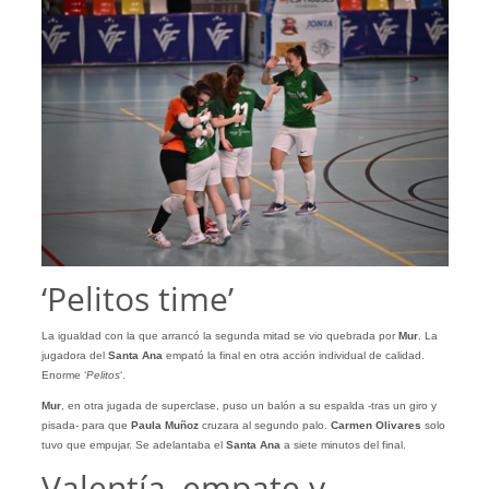
‘Pelitos time’
La igualdad con la que arrancó la segunda mitad se vio quebrada por
Mur
. La
jugadora del
Santa Ana
empató la final en otra acción individual de calidad.
Enorme ‘
Pelitos
‘.
Mur
, en otra jugada de superclase, puso un balón a su espalda -tras un giro y
pisada- para que
Paula
Muñoz
cruzara al segundo palo.
Carmen Olivares
solo
tuvo que empujar. Se adelantaba el
Santa Ana
a siete minutos del final.
Valentía, empate y