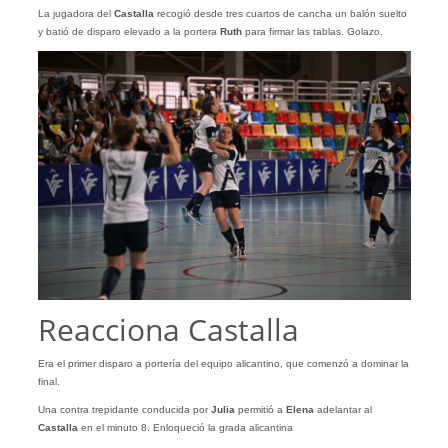
La jugadora del
Castalla
recogió desde tres cuartos de cancha un balón suelto
y batió de disparo elevado a la portera
Ruth
para firmar las tablas. Golazo.
Reacciona Castalla
Era el primer disparo a portería del equipo alicantino, que comenzó a dominar la
final.
Una contra trepidante conducida por
Julia
permitió a
Elena
adelantar al
Castalla
en el minuto 8. Enloqueció la grada alicantina