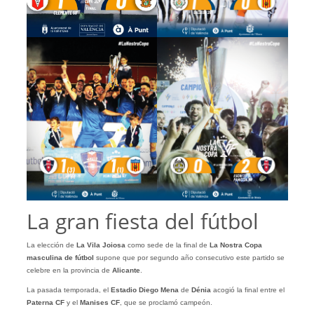
La gran fiesta del fútbol
La elección de
La Vila Joiosa
como sede de la final de
La Nostra Copa
masculina de fútbol
supone que por segundo año consecutivo este partido se
celebre en la provincia de
Alicante
.
La pasada temporada, el
Estadio Diego Mena
de
Dénia
acogió la final entre el
Paterna CF
y el
Manises
CF
, que se proclamó campeón.