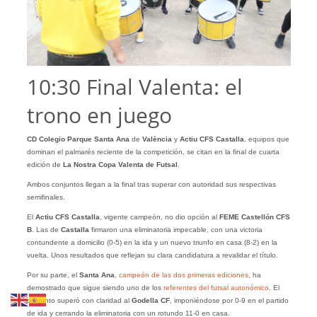
10:30 Final Valenta: el
trono en juego
CD Colegio Parque Santa Ana
de
València
y
Actiu CFS Castalla
, equipos que
dominan el palmarés reciente de la competición, se citan en la final de cuarta
edición de
La Nostra Copa Valenta de Futsal
.
Ambos conjuntos llegan a la final tras superar con autoridad sus respectivas
semifinales.
El
Actiu CFS Castalla
, vigente campeón, no dio opción al
FEME Castellón CFS
B
. Las de
Castalla
firmaron una eliminatoria impecable, con una victoria
contundente a domicilio (0-5) en la ida y un nuevo triunfo en casa (8-2) en la
vuelta. Unos resultados que reflejan su clara candidatura a revalidar el título.
Por su parte, el
Santa Ana
,
campeón de las dos primeras ediciones
, ha
demostrado que sigue siendo uno de los
referentes del futsal autonómico
. El
conjunto superó con claridad al
Godella CF
, imponiéndose por 0-9 en el partido
de ida y cerrando la eliminatoria con un rotundo 11-0 en casa.