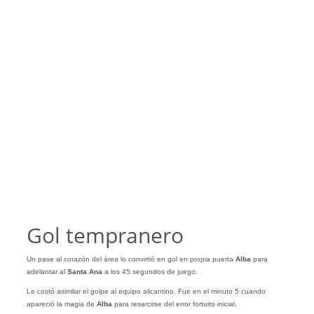
Gol tempranero
Un pase al corazón del área lo convirtió en gol en propia puerta
Alba
para
adelantar al
Santa Ana
a los 45 segundos de juego.
Le costó asimilar el golpe al equipo alicantino. Fue en el minuto 5 cuando
apareció la magia de
Alba
para resarcirse del error fortuito inicial.