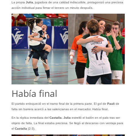
La propia
Julia
, jugadora de una calidad indiscutible, protagonizó una preciosa
acción individual para firmar el tercero un minuto después.
Había final
El partido enloqueció en el tramo final de la primera parte. El gol de
Pauli
de
falta sin barrera acercó a las valencianas en el marcador. Había final.
En la réplica inmediata del
Castalla
,
Julia
estrelló el balón en el palo tras ser
objeto de falta. La final estaba preciosa. Se llegó al descanso con ventaja para
el
Castalla
(2-3).