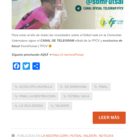
Para estar al día de todas las novedades sobre el fútbol sala en la Comunitat
Valenciana sigue el
CANAL DE TELEGRAM
oficial de la FFCV y
exclusivo de
futsal
#somFutsal | FFCV
Síguelo pinchando
AQUÍ
➜
https://t.me/somFutsal
Facebook
Twitter
Compartir
ACTIU CFS CASTALLA
CD SANTA ANA
FINAL
FINAL LA NOSTRA COPA
FÚTBOL SALA
LA VILA JOIOSA
VALENTA
LEER MÁS
PUBLICADO EN
LA NOSTRA COPA | FUTSAL VALENTA
,
NOTICIAS