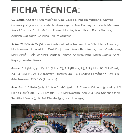
FICHA
TÉCNICA
:
CD Santa Ana
(5)
: Ruth Martínez, Clau Gallego, Ángela Murciano, Carmen
Olivares y Puyi -cinco inicial-. También jugaron Mar Domínguez, Paula Martínez,
Aroa Sánchez, Paula Muñoz, Raquel Macián, Marta Ibars, Paula Segura,
Adriana González, Carolina Feliu y Vanessa.
Actiu CFS Castalla
(5):
Inés Carbonell, Alba Ramos, Julia Vila, Elena García y
Mar Navarro -cinco inicial-. También jugaron Adela Fernández, Leyre Cardenete,
Mar Peidró, Lucía Martínez, Ángela Fajardo, Andrea Antolí, María García, Sara
Payá y Jezabel Pérez.
Goles
: 0-1 (Alba, pp 1′), 1-1 (Alba, 5′), 1-2 (Elena, 8′), 1-3 (Julia, 9′), 2-3 (Pauli,
23′), 3-3 (Mur, 27′), 4-3 (Carmen Olivares, 34′ ), 4-4 (Adela Fernández, 36′), 4-5
(Mar Navarro, 43′), 5-5 (Aroa, 45′)
Penaltis
: 1-0 Feliu (gol), 1-1 Mar Peidró (gol), 1-1 Carmen Olivares (parada), 1-2
Elena García (gol), 2-2 Puyi (gol), 2-3 Mar Navarro (gol), 3-3 Aroa Sánchez (gol),
3-4 Alba Ramos (gol), 4-4 Claudia (gol), 4-5 Julia (gol)