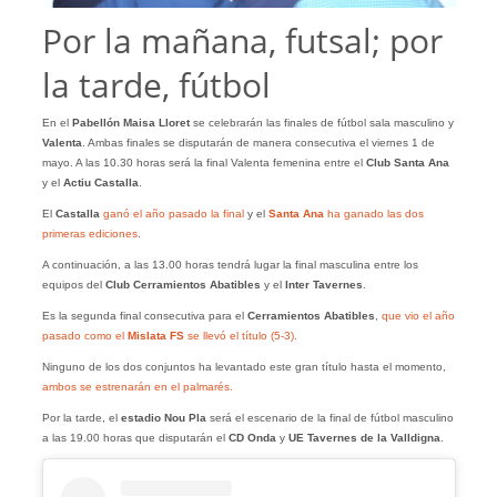
Por la mañana, futsal; por
la tarde, fútbol
En el
Pabellón Maisa Lloret
se celebrarán las finales de fútbol sala masculino y
Valenta
. Ambas finales se disputarán de manera consecutiva el viernes 1 de
mayo. A las 10.30 horas será la final Valenta femenina entre el
Club Santa Ana
y el
Actiu Castalla
.
El
Castalla
ganó el año pasado la final
y el
Santa Ana
ha ganado las dos
primeras ediciones
.
A continuación, a las 13.00 horas tendrá lugar la final masculina entre los
equipos del
Club Cerramientos Abatibles
y el
Inter Tavernes
.
Es la segunda final consecutiva para el
Cerramientos Abatibles
,
que vio el año
pasado como el
Mislata FS
se llevó el título (5-3).
Ninguno de los dos conjuntos ha levantado este gran título hasta el momento,
ambos se estrenarán en el palmarés.
Por la tarde, el
estadio Nou Pla
será el escenario de la final de fútbol masculino
a las 19.00 horas que disputarán el
CD Onda
y
UE Tavernes de la Valldigna
.