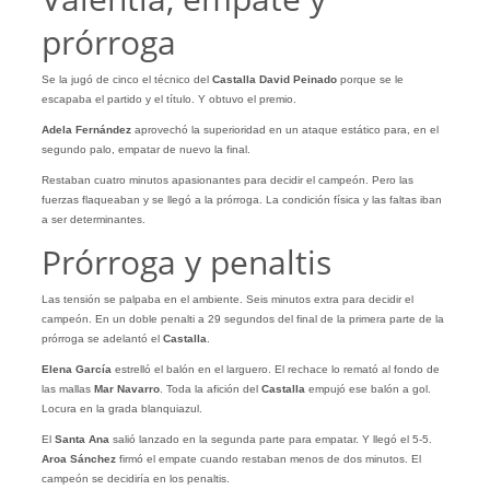
prórroga
Se la jugó de cinco el técnico del
Castalla David Peinado
porque se le
escapaba el partido y el título. Y obtuvo el premio.
Adela Fernández
aprovechó la superioridad en un ataque estático para, en el
segundo palo, empatar de nuevo la final.
Restaban cuatro minutos apasionantes para decidir el campeón. Pero las
fuerzas flaqueaban y se llegó a la prórroga. La condición física y las faltas iban
a ser determinantes.
Prórroga y penaltis
Las tensión se palpaba en el ambiente. Seis minutos extra para decidir el
campeón. En un doble penalti a 29 segundos del final de la primera parte de la
prórroga se adelantó el
Castalla
.
Elena García
estrelló el balón en el larguero. El rechace lo remató al fondo de
las mallas
Mar Navarro
. Toda la afición del
Castalla
empujó ese balón a gol.
Locura en la grada blanquiazul.
El
Santa Ana
salió lanzado en la segunda parte para empatar. Y llegó el 5-5.
Aroa
Sánchez
firmó el empate cuando restaban menos de dos minutos. El
campeón se decidiría en los penaltis.