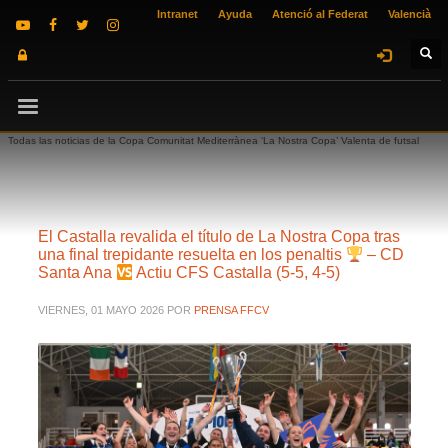
Intranet
Ayuda
Atenció al Federat
Valencià
Todas las noticias de la Copa Comunitat Mediterrànea ‘La Nostra Copa’ Valenta de futsal
El Castalla revalida el título de La Nostra Copa tras
una final trepidante resuelta en los penaltis
– CD
Santa Ana
Actiu CFS Castalla (5-5, 4-5)
VIERNES, 01 MAYO 2026
POR
PRENSA FFCV