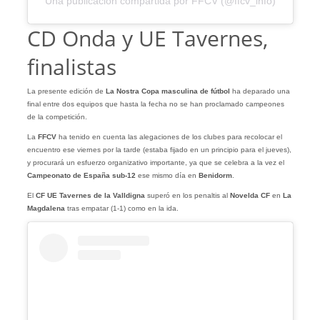
Una publicación compartida por FFCV (@ffcv_info)
CD Onda y UE Tavernes,
finalistas
La presente edición de
La Nostra Copa masculina de fútbol
ha deparado una
final entre dos equipos que hasta la fecha no se han proclamado campeones
de la competición.
La
FFCV
ha tenido en cuenta las alegaciones de los clubes para recolocar el
encuentro ese viernes por la tarde (estaba fijado en un principio para el jueves),
y procurará un esfuerzo organizativo importante, ya que se celebra a la vez el
Campeonato de España sub-12
ese mismo día en
Benidorm
.
El
CF UE Tavernes de la Valldigna
superó en los penaltis al
Novelda CF
en
La
Magdalena
tras empatar (1-1) como en la ida.