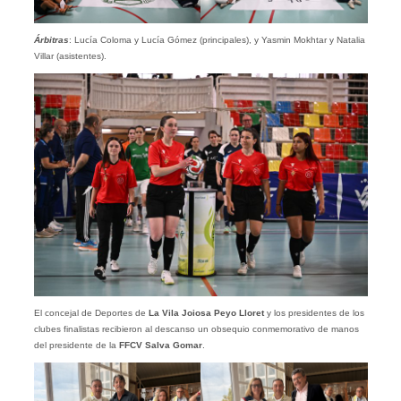
Árbitras
: Lucía Coloma y Lucía Gómez (principales), y Yasmin Mokhtar y Natalia
Villar (asistentes).
El concejal de Deportes de
La Vila Joiosa Peyo Lloret
y los presidentes de los
clubes finalistas recibieron al descanso un obsequio conmemorativo de manos
del presidente de la
FFCV Salva Gomar
.