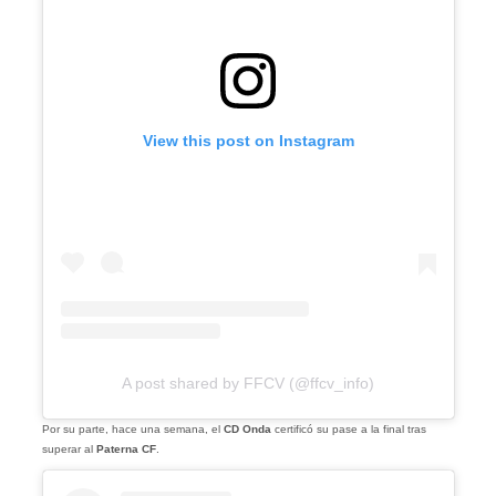
View this post on Instagram
A post shared by FFCV (@ffcv_info)
Por su parte, hace una semana, el
CD Onda
certificó su pase a la final tras
superar al
Paterna CF
.