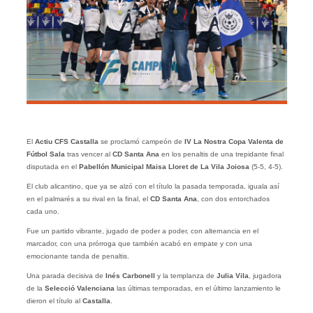
El
Actiu CFS Castalla
se proclamó campeón de
IV La Nostra Copa Valenta de
Fútbol Sala
tras vencer al
CD Santa Ana
en los penaltis de una trepidante final
disputada en el
Pabellón Municipal Maisa Lloret de La Vila Joiosa
(5-5, 4-5).
El club alicantino, que ya se alzó con el título la pasada temporada, iguala así
en el palmarés a su rival en la final, el
CD Santa Ana
, con dos entorchados
cada uno.
Fue un partido vibrante, jugado de poder a poder, con alternancia en el
marcador, con una prórroga que también acabó en empate y con una
emocionante tanda de penaltis.
Una parada decisiva de
Inés Carbonell
y la templanza de
Julia Vila
, jugadora
de la
Selecció Valenciana
las últimas temporadas, en el último lanzamiento le
dieron el título al
Castalla
.