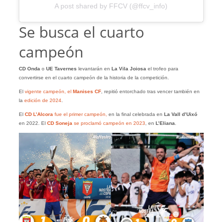
A post shared by FFCV (@ffcv_info)
Se busca el cuarto
campeón
CD Onda
o
UE Tavernes
levantarán en
La Vila Joiosa
el trofeo para
convertirse en el cuarto campeón de la historia de la competición.
El
vigente campeón, el
Manises CF
, repitió entorchado tras vencer también en
la
edición de 2024
.
El
CD L’Alcora
fue el primer campeón,
en la final celebrada en
La Vall d’Uixó
en 2022. El
CD Soneja
se proclamó campeón en 2023
, en
L’Eliana
.