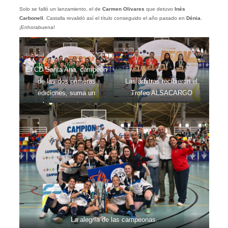
Solo se falló un lanzamiento, el de
Carmen Olivares
que detuvo
Inés
Carbonell
. Castalla revalidó así el título conseguido el año pasado en
Dénia
.
¡Enhorabuena!
El CD Santa Ana, campeón
de las dos primeras
Las árbitras recibieron el
ediciones, suma un
Trofeo ALSACARGO
subcampeonato a su
palmarés.
La alegría de las campeonas.