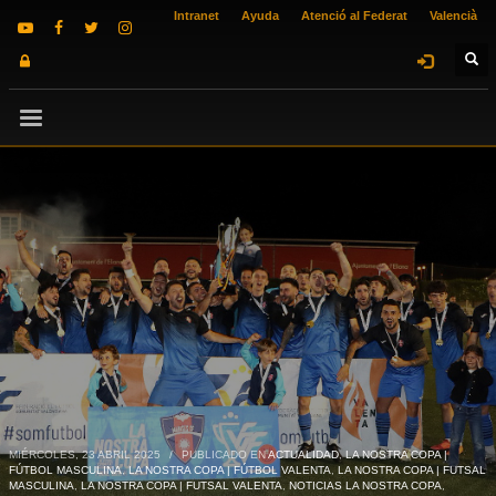
Intranet
Ayuda
Atenció al Federat
Valencià
MIÉRCOLES, 23 ABRIL 2025
/
PUBLICADO EN
ACTUALIDAD
,
LA NOSTRA COPA |
FÚTBOL MASCULINA
,
LA NOSTRA COPA | FÚTBOL VALENTA
,
LA NOSTRA COPA | FUTSAL
MASCULINA
,
LA NOSTRA COPA | FUTSAL VALENTA
,
NOTICIAS LA NOSTRA COPA
,