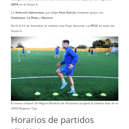
UEFA
en el Grupo A.
La
Selecció Valenciana
que dirige
Kino García
comparte grupo con
Catalunya
,
La Rioja
y
Navarra
.
Del 9 al 10 de diciembre se celebra esta Fase Nacional. La
FFCV
es sede del
Grupo A.
El nuevo césped del Miguel Monleón de Picassent acogerá la primera fase de la
UEFA Regions’ Cup.
Horarios de partidos