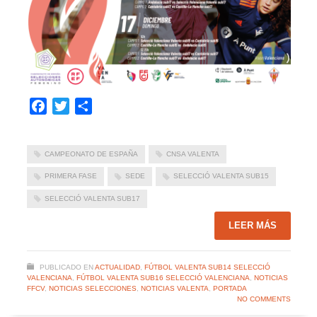
Facebook
Twitter
Compartir
CAMPEONATO DE ESPAÑA
CNSA VALENTA
PRIMERA FASE
SEDE
SELECCIÓ VALENTA SUB15
SELECCIÓ VALENTA SUB17
LEER MÁS
PUBLICADO EN
ACTUALIDAD
,
FÚTBOL VALENTA SUB14 SELECCIÓ
VALENCIANA
,
FÚTBOL VALENTA SUB16 SELECCIÓ VALENCIANA
,
NOTICIAS
FFCV
,
NOTICIAS SELECCIONES
,
NOTICIAS VALENTA
,
PORTADA
NO COMMENTS