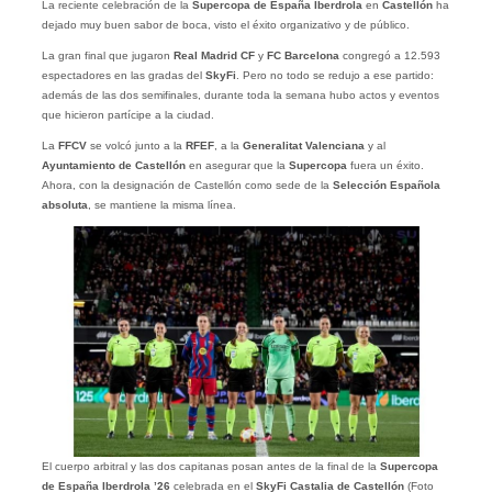
La reciente celebración de la
Supercopa de España Iberdrola
en
Castellón
ha
dejado muy buen sabor de boca, visto el éxito organizativo y de público.
La gran final que jugaron
Real Madrid CF
y
FC Barcelona
congregó a 12.593
espectadores en las gradas del
SkyFi
. Pero no todo se redujo a ese partido:
además de las dos semifinales, durante toda la semana hubo actos y eventos
que hicieron partícipe a la ciudad.
La
FFCV
se volcó junto a la
RFEF
, a la
Generalitat Valenciana
y al
Ayuntamiento de Castellón
en asegurar que la
Supercopa
fuera un éxito.
Ahora, con la designación de Castellón como sede de la
Selección Española
absoluta
, se mantiene la misma línea.
El cuerpo arbitral y las dos capitanas posan antes de la final de la
Supercopa
de España Iberdrola ’26
celebrada en el
SkyFi Castalia de Castellón
(Foto