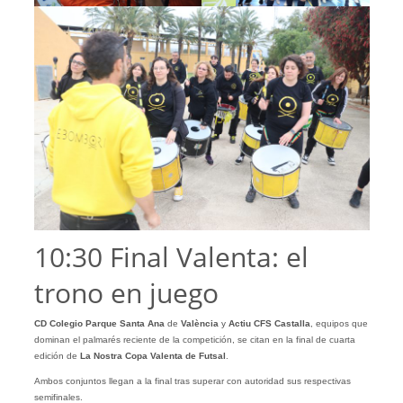
10:30 Final Valenta: el
trono en juego
CD Colegio Parque Santa Ana
de
València
y
Actiu CFS Castalla
, equipos que
dominan el palmarés reciente de la competición, se citan en la final de cuarta
edición de
La Nostra Copa Valenta de Futsal
.
Ambos conjuntos llegan a la final tras superar con autoridad sus respectivas
semifinales.