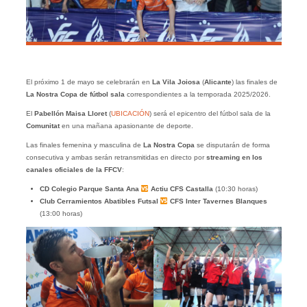
El próximo 1 de mayo se celebrarán en
La Vila Joiosa
(
Alicante
) las finales de
La Nostra Copa de fútbol sala
correspondientes a la temporada 2025/2026.
El
Pabellón Maisa Lloret
(
UBICACIÓN
) será el epicentro del fútbol sala de la
Comunitat
en una mañana apasionante de deporte.
Las finales femenina y masculina de
La Nostra Copa
se disputarán de forma
consecutiva y ambas serán retransmitidas en directo por
streaming en los
canales oficiales de la FFCV
:
CD Colegio Parque Santa Ana
Actiu CFS Castalla
(10:30 horas)
Club Cerramientos Abatibles Futsal
CFS Inter Tavernes Blanques
(13:00 horas)