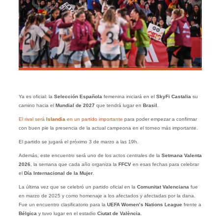
Ya es oficial: la
Selección Española
femenina iniciará en el
SkyFi Castalia
su
camino hacia el
Mundial de 2027
que tendrá lugar en
Brasil
.
El rival será
Islandia
en un partido importante
para poder empezar a confirmar
con buen pie la presencia de la actual campeona en el torneo más importante.
El partido se jugará el próximo 3 de marzo a las 19h.
Además, este encuentro será uno de los actos centrales de la
Setmana Valenta
2026
, la semana que cada año organiza la
FFCV
en esas fechas para celebrar
el
Día Internacional de la Mujer
.
La última vez que se celebró un partido oficial en la
Comunitat Valenciana
fue
en marzo de 2025 y como homenaje a los afectados y afectadas por la dana.
Fue un encuentro clasificatorio para la
UEFA Women’s Nations League
frente a
Bélgica
y tuvo lugar en el estadio
Ciutat de València
.