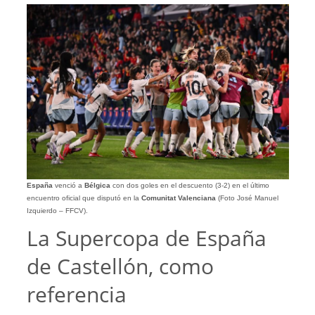
España
venció a
Bélgica
con dos goles en el descuento (3-2) en el último
encuentro oficial que disputó en la
Comunitat Valenciana
(Foto José Manuel
Izquierdo – FFCV).
La Supercopa de España
de Castellón, como
referencia