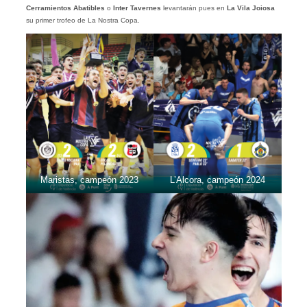
Cerramientos
Abatibles
o
Inter
Tavernes
levantarán pues en
La Vila Joiosa
su primer trofeo de La Nostra Copa.
Maristas, campeón 2023
L’Alcora, campeón 2024