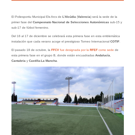
El Poliesportiu Municipal Els Arcs de
L’Alcúdia
(
Valencia
) será la sede de la
primer fase del
Campeonato
Nacional
de Selecciones Autonómicas
sub-15 y
sub-17 de fútbol femenino.
Del 16 al 17 de diciembre se celebrará esta primera fase en esta emblemática
instalación que cada verano acoge el prestigioso Torneo Internacional
COTIF
.
El pasado 18 de octubre, la
FFCV
fue designada por la
RFEF
como sede
de
esta primera fase en el grupo B, donde están encuadradas
Andalucía
,
Cantabria
y
Castilla-La Mancha
.