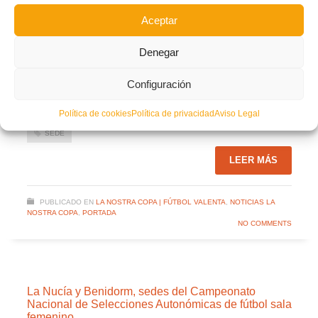
Aceptar
Facebook
Twitter
Compartir
Denegar
Configuración
CF CRACKS
DISCÓBOLO LA TORRE AC
FINAL LA NOSTRA COPA VALENTA
MIRAMAR CF
Política de cookies
Política de privacidad
Aviso Legal
SEDE
LEER MÁS
PUBLICADO EN
LA NOSTRA COPA | FÚTBOL VALENTA
,
NOTICIAS LA
NOSTRA COPA
,
PORTADA
NO COMMENTS
La Nucía y Benidorm, sedes del Campeonato
Nacional de Selecciones Autonómicas de fútbol sala
femenino