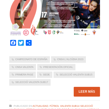
Facebook
Twitter
Compartir
CAMPEONATO DE ESPAÑA
CNSA L'ALCÚDIA 2023
CNSA VALENTA
PRESENTACIÓN OFICIAL
PRIMERA FASE
SEDE
SELECCIÓ VALENTA SUB15
SELECCIÓ VALENTA SUB17
LEER MÁS
PUBLICADO EN
ACTUALIDAD
,
FÚTBOL VALENTA SUB14 SELECCIÓ