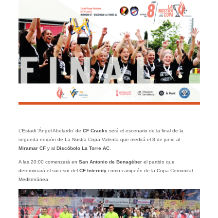
L’Estadi ‘Ángel Abelardo’ de
CF Cracks
será el escenario de la final de la
segunda edición de La Nostra Copa Valenta que medirá el 8 de junio al
Miramar CF
y al
Discóbolo La Torre AC
.
A las 20:00 comenzará en
San Antonio de Benagéber
el partido que
determinará el sucesor del
CF Intercity
como campeón de la Copa Comunitat
Mediterránea.