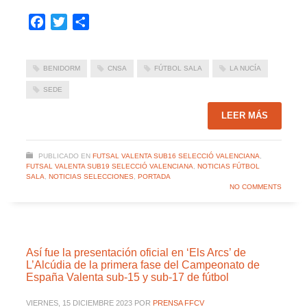
Facebook
Twitter
Compartir
BENIDORM
CNSA
FÚTBOL SALA
LA NUCÍA
SEDE
LEER MÁS
PUBLICADO EN
FUTSAL VALENTA SUB16 SELECCIÓ VALENCIANA
,
FUTSAL VALENTA SUB19 SELECCIÓ VALENCIANA
,
NOTICIAS FÚTBOL
SALA
,
NOTICIAS SELECCIONES
,
PORTADA
NO COMMENTS
Así fue la presentación oficial en ‘Els Arcs’ de
L’Alcúdia de la primera fase del Campeonato de
España Valenta sub-15 y sub-17 de fútbol
VIERNES, 15 DICIEMBRE 2023
POR
PRENSA FFCV