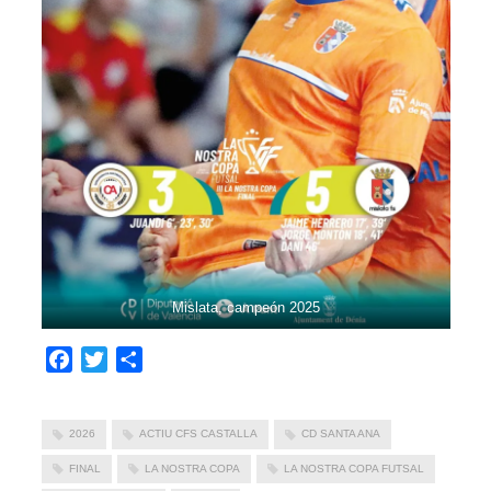
Mislata, campeón 2025
Facebook
Twitter
Compartir
2026
ACTIU CFS CASTALLA
CD SANTA ANA
FINAL
LA NOSTRA COPA
LA NOSTRA COPA FUTSAL