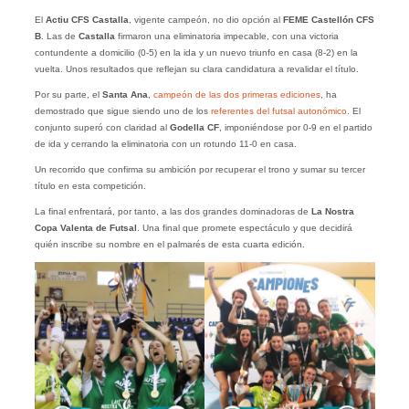
El
Actiu CFS Castalla
, vigente campeón, no dio opción al
FEME Castellón CFS
B
. Las de
Castalla
firmaron una eliminatoria impecable, con una victoria
contundente a domicilio (0-5) en la ida y un nuevo triunfo en casa (8-2) en la
vuelta. Unos resultados que reflejan su clara candidatura a revalidar el título.
Por su parte, el
Santa Ana
,
campeón de las dos primeras ediciones
, ha
demostrado que sigue siendo uno de los
referentes del futsal autonómico
. El
conjunto superó con claridad al
Godella CF
, imponiéndose por 0-9 en el partido
de ida y cerrando la eliminatoria con un rotundo 11-0 en casa.
Un recorrido que confirma su ambición por recuperar el trono y sumar su tercer
título en esta competición.
La final enfrentará, por tanto, a las dos grandes dominadoras de
La Nostra
Copa Valenta de Futsal
. Una final que promete espectáculo y que decidirá
quién inscribe su nombre en el palmarés de esta cuarta edición.