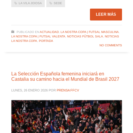
LA VILA JOIOSA
SEDE
LEER MÁS
PUBLICADO EN
ACTUALIDAD
,
LA NOSTRA COPA | FUTSAL MASCULINA
,
LA NOSTRA COPA | FUTSAL VALENTA
,
NOTICIAS FÚTBOL SALA
,
NOTICIAS
LA NOSTRA COPA
,
PORTADA
NO COMMENTS
La Selección Española femenina iniciará en
Castalia su camino hacia el Mundial de Brasil 2027
LUNES, 26 ENERO 2026
POR
PRENSA FFCV