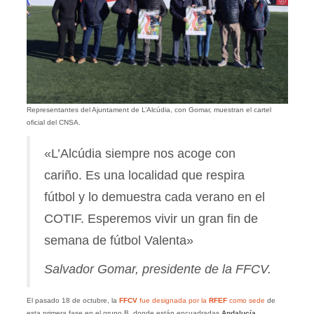
Representantes del Ajuntament de L’Alcúdia, con Gomar, muestran el cartel
oficial del CNSA.
«L’Alcúdia siempre nos acoge con
cariño. Es una localidad que respira
fútbol y lo demuestra cada verano en el
COTIF. Esperemos vivir un gran fin de
semana de fútbol Valenta»
Salvador Gomar, presidente de la FFCV.
El pasado 18 de octubre, la
FFCV
fue designada por la
RFEF
como sede
de
esta primera fase en el grupo B, donde están encuadradas
Andalucía
,