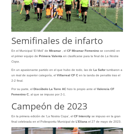
Semifinales de infarto
En el Municipal ‘El Molí’ de
Miramar
, el
CF Miramar Femenino
se convirtió en
el primer equipo de
Primera Valenta
en clasificarse para la final de
La Nostra
Copa
.
En un apasionante partido en el que hubo de todo, las de
La
Safor
tumbaron a
un rival de superior categoría, el
Villarreal CF C
en la tanda de penaltis tras el
2-2 final.
Por su parte, el
Discóbolo La Torre AC
hizo lo propio ante el
Valencia CF
Femenino C
, al que se impuso por 2-1.
Campeón de 2023
En la primera edición de ‘La Nostra Copa’, el
CF Intercity
se impuso en la gran
final celebrada en el Poliesportiu Municipal de
L’Eliana
el 27 de mayo de 2023.