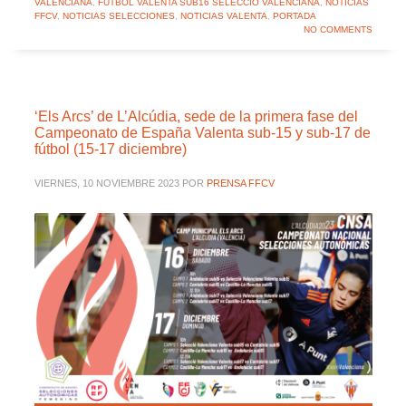
VALENCIANA
,
FÚTBOL VALENTA SUB16 SELECCIÓ VALENCIANA
,
NOTICIAS
FFCV
,
NOTICIAS SELECCIONES
,
NOTICIAS VALENTA
,
PORTADA
NO COMMENTS
‘Els Arcs’ de L’Alcúdia, sede de la primera fase del
Campeonato de España Valenta sub-15 y sub-17 de
fútbol (15-17 diciembre)
VIERNES, 10 NOVIEMBRE 2023
POR
PRENSA FFCV