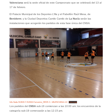
Valenciana
será la sede oficial de este Campeonato que se celebrará del 13 al
17 de febrero.
El Palacio Municipal de los Deportes L’Illa y el Pabellón Raúl Mesa, de
Benidorm
; y la Ciudad Deportiva Camilo Camilo de
La Nucía
serán las
instalaciones que acogerán los partidos de esta fase única del CNSA.
Info-Sede-SUB19-Y-SUB16-Femenino_SEDE-C.-VALENCIANA-3-8
Descarga
Los partidos del
CNSA
sub-16 comienzan a las 10:00 am; los encuentros de la
categoría sub-19 comenzarán a las 12:15 pm.