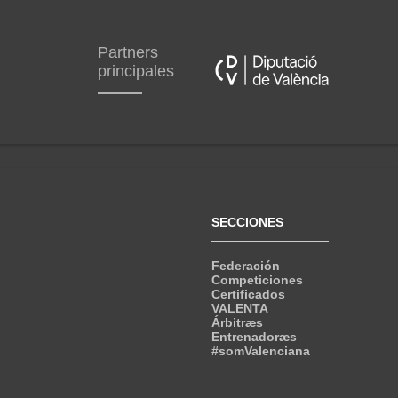
Partners
principales
SECCIONES
Federación
Competiciones
Certificados
VALENTA
Árbitræs
Entrenadoræs
#somValenciana