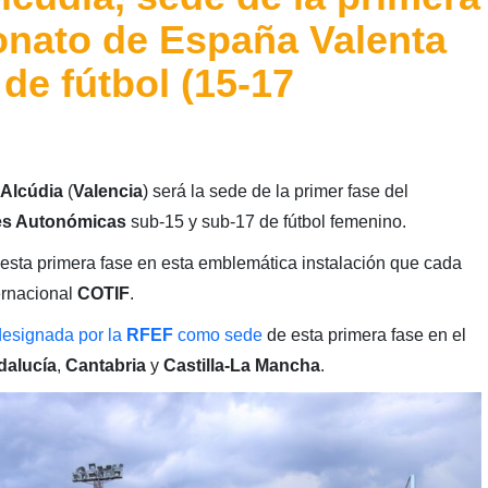
onato de España Valenta
de fútbol (15-17
’Alcúdia
(
Valencia
) será la sede de la primer fase del
es Autonómicas
sub-15 y sub-17 de fútbol femenino.
 esta primera fase en esta emblemática instalación que cada
ernacional
COTIF
.
designada por la
RFEF
como sede
de esta primera fase en el
dalucía
,
Cantabria
y
Castilla-La Mancha
.