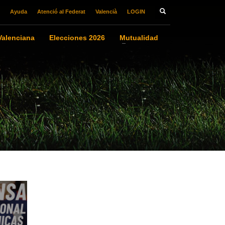
Ayuda
Atenció al Federat
Valencià
LOGIN
alenciana
Elecciones 2026
Mutualidad