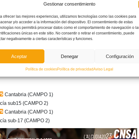
Gestionar consentimiento
tiu Els Arcs acogerán los ocho partidos del Grupo B en esta
a ofrecer las mejores experiencias, utilizamos tecnologías como las cookies para
15 y sub-17.
acenar y/o acceder a la información del dispositivo. El consentimiento de estas
nologías nos permitirá procesar datos como el comportamiento de navegación o la
ntificaciones únicas en este sitio. No consentir o retirar el consentimiento, puede
ctar negativamente a ciertas características y funciones.
cia sub15
(CAMPO 1)
cha sub-15 (CAMPO 2)
Aceptar
Denegar
Configuración
cia sub17
(CAMPO 1)
Política de cookies
Política de privacidad
Aviso Legal
cha sub-17 (CAMPO 2)
Cantabria (CAMPO 1)
cía sub15 (CAMPO 2)
Cantabria (CAMPO 1)
cía sub-17 (CAMPO 2)