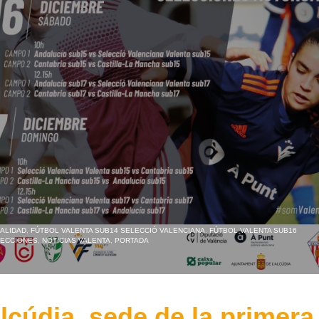
ALIDAD
,
FÚTBOL VALENTA SUB14 SELECCIÓ VALENCIANA
,
FÚTBOL VALENTA SUB16
LECCIONES
,
NOTICIAS VALENTA
,
PORTADA
Alcúdia, sede de la primera