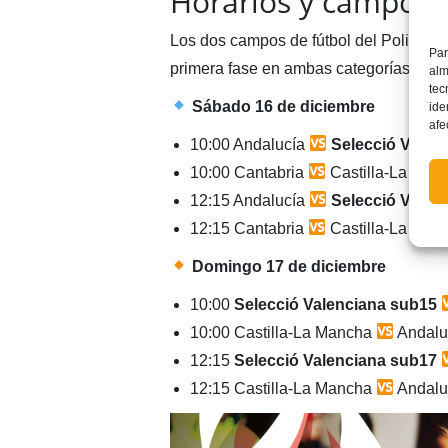
Horarios y campos
Los dos campos de fútbol del Poliespor
Par
primera fase en ambas categorías, sub-
alm
tec
Sábado 16 de diciembre
ide
afe
10:00 Andalucía
Selecció Valen
10:00 Cantabria
Castilla-La Man
12:15 Andalucía
Selecció Valen
12:15 Cantabria
Castilla-La Man
Domingo 17 de diciembre
10:00
Selecció Valenciana sub15
10:00 Castilla-La Mancha
Andalu
12:15
Selecció Valenciana sub17
12:15 Castilla-La Mancha
Andalu