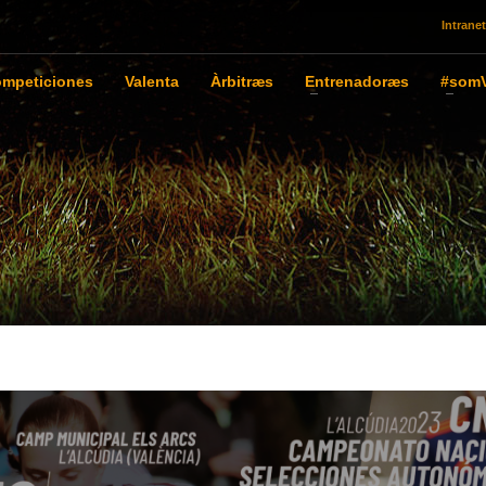
Intranet
mpeticiones
Valenta
Àrbitræs
Entrenadoræs
#somV