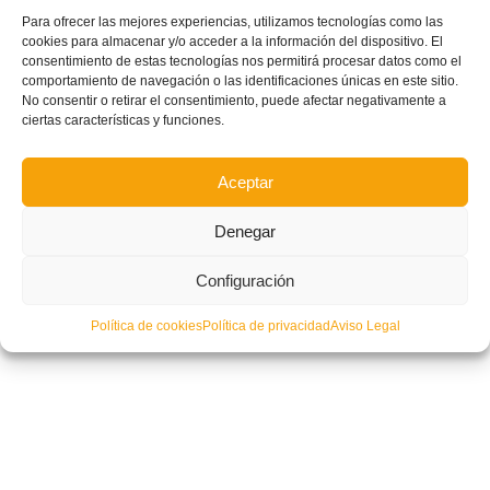
Para ofrecer las mejores experiencias, utilizamos tecnologías como las
Pacheta: «Las charlas de Formación y Actualización para entrenadores
cookies para almacenar y/o acceder a la información del dispositivo. El
exigen al ponente estar al máximo nivel»
consentimiento de estas tecnologías nos permitirá procesar datos como el
comportamiento de navegación o las identificaciones únicas en este sitio.
No consentir o retirar el consentimiento, puede afectar negativamente a
ciertas características y funciones.
Aceptar
Denegar
Configuración
Política de cookies
Política de privacidad
Aviso Legal