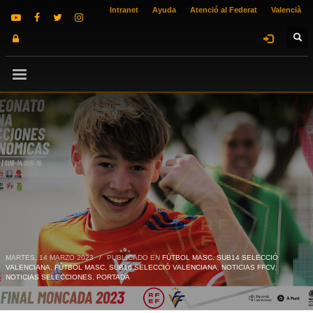
Intranet
Ayuda
Atenció al Federat
Valencià
MARTES, 14 MARZO 2023
/
PUBLICADO EN
FÚTBOL MASC. SUB14 SELECCIÓ
VALENCIANA
,
FÚTBOL MASC. SUB16 SELECCIÓ VALENCIANA
,
NOTICIAS FFCV
,
NOTICIAS SELECCIONES
,
PORTADA