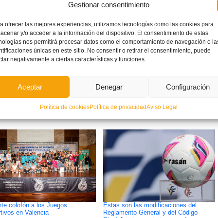
Gestionar consentimiento
a ofrecer las mejores experiencias, utilizamos tecnologías como las cookies para
acenar y/o acceder a la información del dispositivo. El consentimiento de estas
nologías nos permitirá procesar datos como el comportamiento de navegación o la
ntificaciones únicas en este sitio. No consentir o retirar el consentimiento, puede
ctar negativamente a ciertas características y funciones.
ETIQUETADO BAJO:
CONVOCATORIA
,
ENTRENAMIENTO
,
JOSE A. GIMENO
,
JUVENILES
,
Aceptar
Denegar
Configuración
MIGUEL MONLEÓN
,
PICASSENT
,
SELECCIÓN MASCULINA
,
SUB-18
Política de cookies
Política de privacidad
Aviso Legal
ante colofón a los Juegos
Estas son las modificaciones del
tivos en Valencia
Reglamento General y del Código