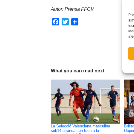
Autor: Prensa FFCV
Par
alm
Facebook
Twitter
Compartir
tec
ide
afe
What you can read next
La Selecció Valenciana masculina
Brill
sub14 arranca con fuerza la
Depor