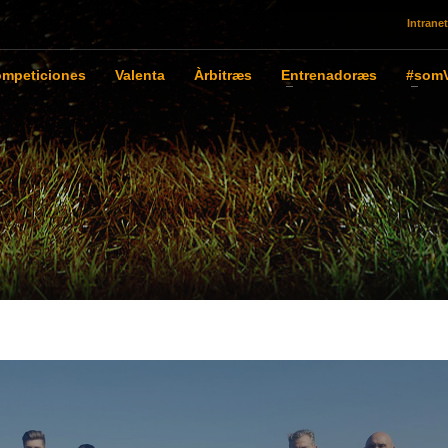
Intranet
mpeticiones
Valenta
Àrbitræs
Entrenadoræs
#somV