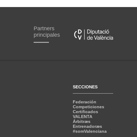
Partners
principales
SECCIONES
Federación
Competiciones
Certificados
VALENTA
Árbitræs
Entrenadoræs
#somValenciana