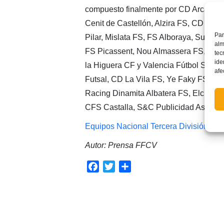
compuesto finalmente por CD Arcadi V
Cenit de Castellón, Alzira FS, CD Nues
Par
Pilar, Mislata FS, FS Alboraya, Sucro 
alm
FS Picassent, Nou Almassera FS, CD S
tec
ide
la Higuera CF y Valencia Fútbol Sala. 
afe
Futsal, CD La Vila FS, Ye Faky FS, N
Racing Dinamita Albatera FS, Elche Cf 
CFS Castalla, S&C Publicidad Aspe FS
Equipos Nacional Tercera División 20
Autor: Prensa FFCV
Facebook
Twitter
Compartir