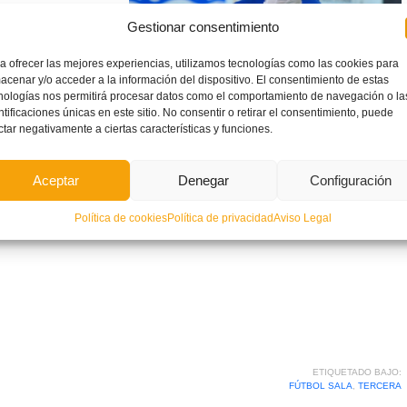
alencia, CFS
Gestionar consentimiento
tra Señora del
a ofrecer las mejores experiencias, utilizamos tecnologías como las cookies para
Cullera FS, Vila-Sport FS, CD Maristas Valencia, CA Favara,
acenar y/o acceder a la información del dispositivo. El consentimiento de estas
alesianos San Antonio Abad, Fútbol Sala Alqueries, Fuente
nologías nos permitirá procesar datos como el comportamiento de navegación o la
ntificaciones únicas en este sitio. No consentir o retirar el consentimiento, puede
Por lo que respecta al Grupo 15, lo conformarán CD Calpe
ctar negativamente a ciertas características y funciones.
ueva Elda FS, FS Callosa, Serelles Alcoy CFS, CFS Horadada,
Sala, CFS Futsal Ibi, Pinoso Athletic FS, Xaloc Alacant FSm
Aceptar
Denegar
Configuración
 y CD Sporting San Vicente.
Política de cookies
Política de privacidad
Aviso Legal
16-17
ETIQUETADO BAJO:
FÚTBOL SALA
,
TERCERA