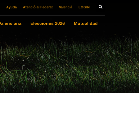
Ayuda
Atenció al Federat
Valencià
LOGIN
alenciana
Elecciones 2026
Mutualidad