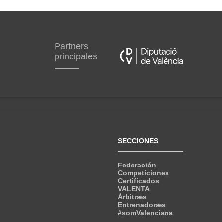
Partners
principales
SECCIONES
Federación
Competiciones
Certificados
VALENTA
Árbitræs
Entrenadoræs
#somValenciana