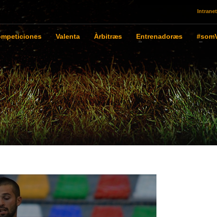
Intranet
mpeticiones
Valenta
Àrbitræs
Entrenadoræs
#somV