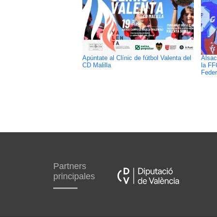
Apúntate al Clínic de fútbol Valenta del
Alsac
CD Malilla
la FF
Feder
Partners
principales