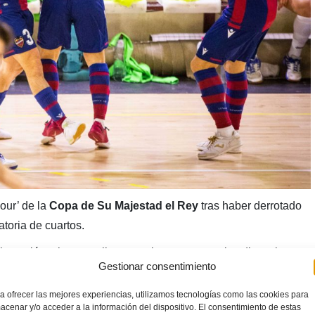
Four’ de la
Copa de Su Majestad el Rey
tras haber derrotado
atoria de cuartos.
io opción a los castellano-machegos, pues a los diez minutos
Gestionar consentimiento
so, 4-0 para los granotas con la sensación de eliminatoria
a ofrecer las mejores experiencias, utilizamos tecnologías como las cookies para
acenar y/o acceder a la información del dispositivo. El consentimiento de estas