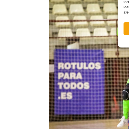
tec
ide
afe