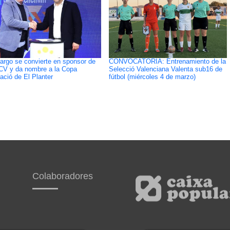
argo se convierte en sponsor de
CONVOCATORIA: Entrenamiento de la
CV y da nombre a la Copa
Selecció Valenciana Valenta sub16 de
ació de El Planter
fútbol (miércoles 4 de marzo)
Colaboradores