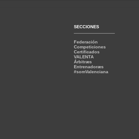
SECCIONES
Federación
Competiciones
Certificados
VALENTA
Árbitræs
Entrenadoræs
#somValenciana