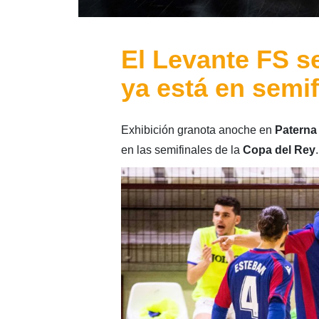
El Levante FS se
ya está en semi
Exhibición granota anoche en
Patern
en las semifinales de la
Copa del Rey
.