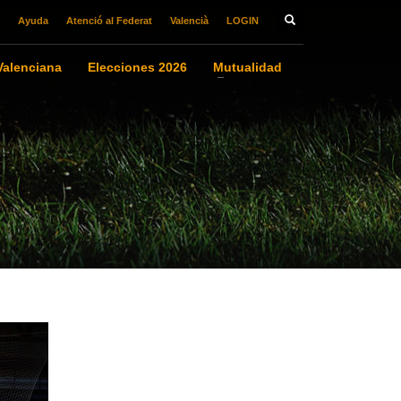
Ayuda
Atenció al Federat
Valencià
LOGIN
alenciana
Elecciones 2026
Mutualidad