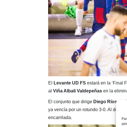
El
Levante UD FS
estará en la ‘Final 
al
Viña Albali Valdepeñas
en la elimin
El conjunto que dirige
Diego Ríos
no d
ya vencía por un rotundo 3-0. Al descan
encarrilada.
Par
alm