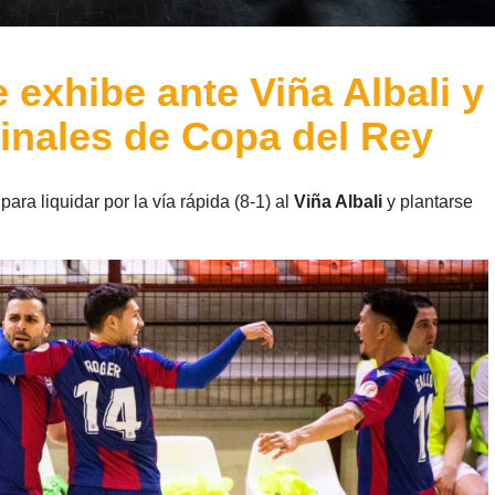
 exhibe ante Viña Albali y
finales de Copa del Rey
a
para liquidar por la vía rápida (8-1) al
Viña Albali
y plantarse