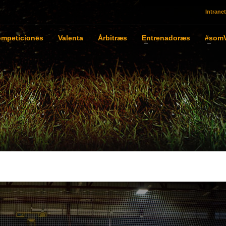
Intranet
mpeticiones
Valenta
Àrbitræs
Entrenadoræs
#somV