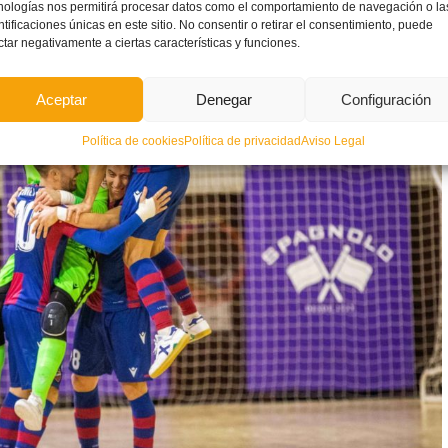
nologías nos permitirá procesar datos como el comportamiento de navegación o la
ntificaciones únicas en este sitio. No consentir o retirar el consentimiento, puede
ctar negativamente a ciertas características y funciones.
Aceptar
Denegar
Configuración
Política de cookies
Política de privacidad
Aviso Legal