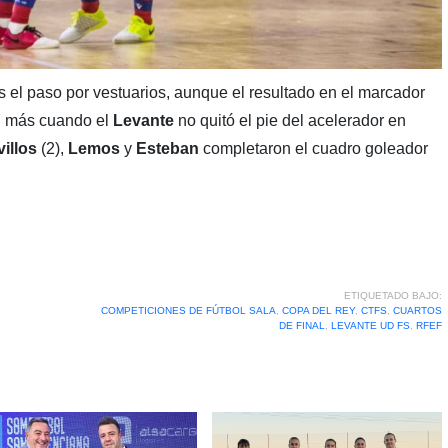
s el paso por vestuarios, aunque el resultado en el marcador
 Y más cuando el
Levante
no quitó el pie del acelerador en
villos
(2),
Lemos
y
Esteban
completaron el cuadro goleador
ETIQUETADO BAJO:
COMPETICIONES DE FÚTBOL SALA
,
COPA DEL REY
,
CTFS
,
CUARTOS
DE FINAL
,
LEVANTE UD FS
,
RFEF