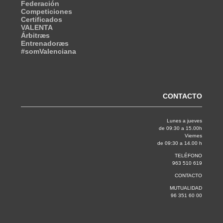
Federación
Competiciones
Certificados
VALENTA
Árbitræs
Entrenadoræs
#somValenciana
CONTACTO
Lunes a jueves
de 09:30 a 15.00h
Viernes
de 09:30 a 14.00 h
TELÉFONO
963 510 619
CONTACTO
MUTUALIDAD
96 351 60 00