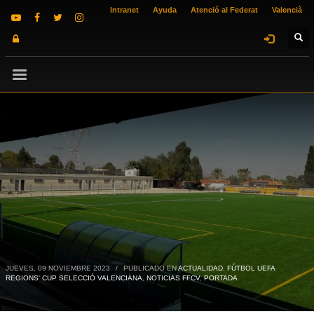
Intranet
Ayuda
Atenció al Federat
Valencià
JUEVES, 09 NOVIEMBRE 2023
/
PUBLICADO EN
ACTUALIDAD
,
FÚTBOL UEFA
REGIONS' CUP SELECCIÓ VALENCIANA
,
NOTICIAS FFCV
,
PORTADA