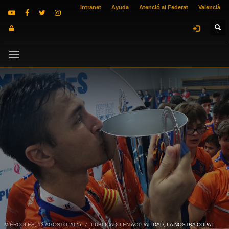
Intranet
Ayuda
Atenció al Federat
Valencià
MIÉRCOLES, 13 AGOSTO 2025
/
PUBLICADO EN
ACTUALIDAD
,
LA NOSTRA COPA |