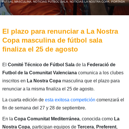
FUTSAL MASCULINA
,
NOTICIAS FÚTBOL SALA
,
NOTICIAS LA NOSTRA COPA
,
PORTADA
El plazo para renunciar a La Nostra
Copa masculina de fútbol sala
finaliza el 25 de agosto
El
Comité Técnico de Fútbol Sala
de la
Federació de
Futbol de la Comunitat Valenciana
comunica a los clubes
inscritos en
La Nostra Copa
masculina que el plazo para
renunciar a la misma finaliza el 25 de agosto.
La cuarta edición de
esta exitosa competición
comenzará el
fin de semana del 27 y 28 de septiembre.
En la
Copa Comunitat Mediterránea
, conocida como
La
Nostra Copa
, participan equipos de
Tercera
,
Preferent
,