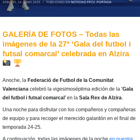
SÁBADO, 14 JUNIO 2025
/
PUBLICADO EN
NOTICIAS FFCV
,
PORTADA
GALERÍA DE FOTOS – Todas las
imágenes de la 27ª ‘Gala del futbol i
futsal comarcal’ celebrada en Alzira
Anoche, la
Federació de Futbol de la Comunitat
Valenciana
celebró la vigesimoséptima edición de la
‘Gala
del futbol i futsal comarcal’
en la
Sala Rex de Alzira
.
Una noche para disfrutar con los compañeros y compañeras
de equipo y para recoger el merecido galardón en el final de
temporada 24-25.
A continuación, todas las imágenes de la noche
en nuestra