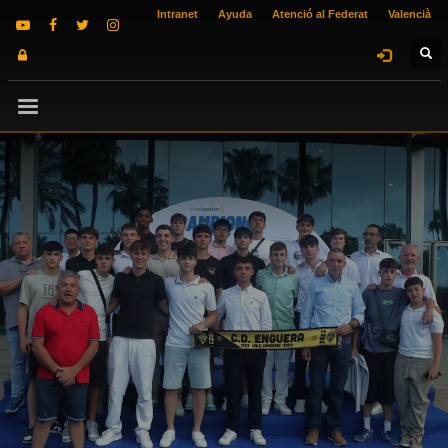
Intranet
Ayuda
Atenció al Federat
Valencià