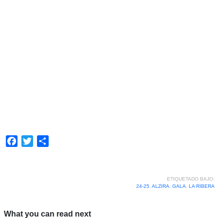
Facebook
Twitter
Compartir
ETIQUETADO BAJO:
24-25
,
ALZIRA
,
GALA
,
LA RIBERA
What you can read next