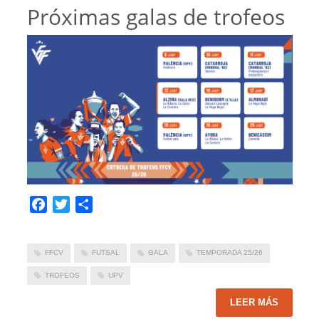
Próximas galas de trofeos
Facebook
Twitter
Compartir
FFCV
FUTSAL
GALA
TEMPORADA 25/26
TROFEOS
UPV
LEER MÁS