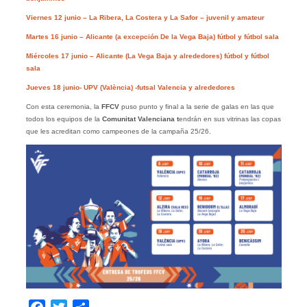
Viernes 12 junio – La Ribera, La Costera y La Safor – juvenil y amateur
Martes 16 junio – Alicante (a excepción De la Vega Baja) fútbol y fútbol sala
Miércoles 17 junio – Alicante (La Vega Baja y alrededores) fútbol y fútbol
sala
Jueves 18 junio- UPV (València) -futsal Valencia y alrededores
Con esta ceremonia, la
FFCV
puso punto y final a la serie de galas en las que
todos los equipos de la
Comunitat Valenciana t
endrán en sus vitrinas las copas
que les acreditan como campeones de la campaña 25/26.