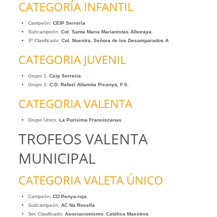
CATEGORÍA INFANTIL
Campeón:
CEIP Serrería
Subcampeón:
Col. Santa Maria Marianistas Alboraya
3º Clasificado:
Col. Nuestra. Señora de los Desamparados A
CATEGORIA JUVENIL
Grupo 1:
Ceip Serreria
Grupo 2:
C.D. Rafael Altamita Picanya, F.S.
CATEGORIA VALENTA
Grupo Unico:
La Purisima Franciscanas
TROFEOS VALENTA
MUNICIPAL
CATEGORIA VALETA ÚNICO
Campeón:
CD Penya-roja
Subcampeón:
AC Na Rovella
3er. Clasificado:
Asociacionismo. Católica Maestros