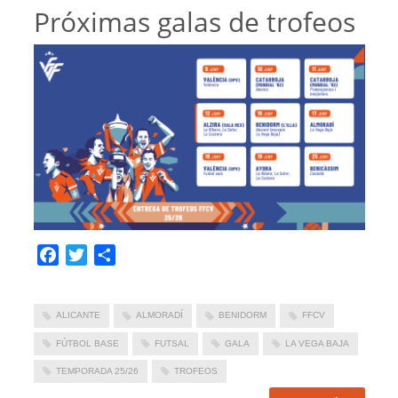
Próximas galas de trofeos
Facebook
Twitter
Compartir
ALICANTE
ALMORADÍ
BENIDORM
FFCV
FÚTBOL BASE
FUTSAL
GALA
LA VEGA BAJA
TEMPORADA 25/26
TROFEOS