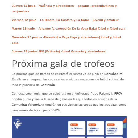
Jueves 11 junio – València y alrededores – gegants, prebenjamines y
benjamines
Viernes 12 junio – La Ribera, La Costera y La Safor – juvenil y amateur
Martes 16 junio – Alicante (a excepción De la Vega Baja) fútbol y fútbol sala
Miércoles 17 junio – Alicante (La Vega Baja y alrededores) fútbol y fútbol
sala
Jueves 18 junio- UPV (València) -futsal Valencia y alrededores
Próxima gala de trofeos
La próxima gala de trofeos se celebrará el jueves 25 de junio en
Benicàssim
.
En ella se entregaran las copas a los equipos campeones de fútbol y futsal de
toda la provincia de
Castellón
.
Con esta ceremonia, que se celebrará en el Anfiteratro Pepe Falomir, la
FFCV
pondrá punto y final a la serie de galas en las que todos os equipos de la
Comunitat Valenciana t
endrán en sus vitrinas las copas que les acreditan como
campeones de la campaña 25/26.