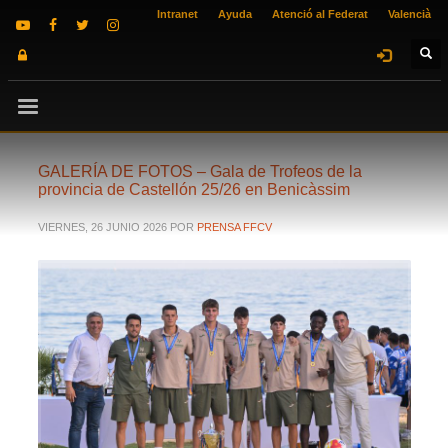
Intranet
Ayuda
Atenció al Federat
Valencià
GALERÍA DE FOTOS – Gala de Trofeos de la
provincia de Castellón 25/26 en Benicàssim
VIERNES, 26 JUNIO 2026
POR
PRENSA FFCV