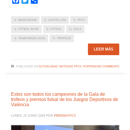
Facebook
Twitter
Compartir
BENICÀSSIM
CASTELLÓN
FFCV
FÚTBOL BASE
FUTSAL
GALA
TEMPORADA 25/26
TROFEOS
LEER MÁS
PUBLICADO EN
ACTUALIDAD
,
NOTICIAS FFCV
,
PORTADA
NO COMMENTS
Estos son todos los campeones de la Gala de
trofeos y premios futsal de los Juegos Deportivos de
València
LUNES, 22 JUNIO 2026
POR
PRENSA FFCV