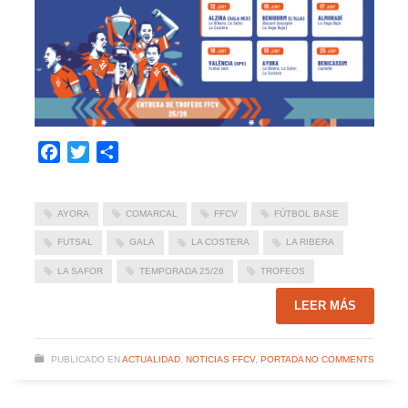
Facebook
Twitter
Compartir
AYORA
COMARCAL
FFCV
FÚTBOL BASE
FUTSAL
GALA
LA COSTERA
LA RIBERA
LA SAFOR
TEMPORADA 25/26
TROFEOS
LEER MÁS
PUBLICADO EN
ACTUALIDAD
,
NOTICIAS FFCV
,
PORTADA
NO COMMENTS