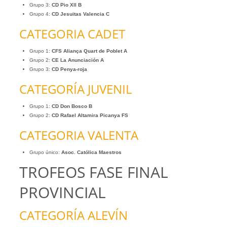
Grupo 3:
CD Pio XII B
Grupo 4:
CD Jesuitas Valencia C
CATEGORIA CADET
Grupo 1:
CFS Aliança Quart de Poblet A
Grupo 2:
CE La Anunciación A
Grupo 3:
CD Penya-roja
CATEGORÍA JUVENIL
Grupo 1:
CD Don Bosco B
Grupo 2:
CD Rafael Altamira Picanya FS
CATEGORIA VALENTA
Grupo único:
Asoc. Católica Maestros
TROFEOS FASE FINAL
PROVINCIAL
CATEGORÍA ALEVÍN