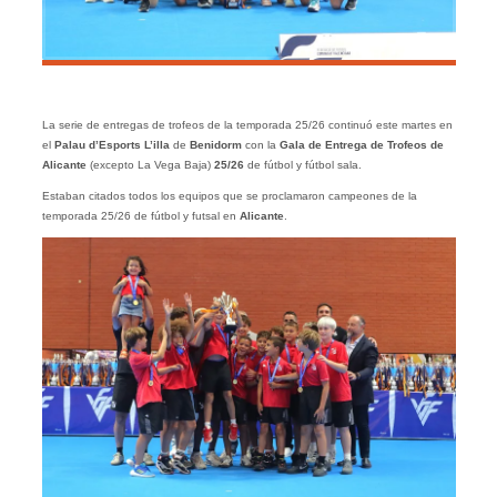
La serie de entregas de trofeos de la temporada 25/26 continuó este martes en
el
Palau d’Esports L’illa
de
Benidorm
con la
Gala de Entrega de Trofeos de
Alicante
(excepto La Vega Baja)
25/26
de fútbol y fútbol sala.
Estaban citados todos los equipos que se proclamaron campeones de la
temporada 25/26 de fútbol y futsal en
Alicante
.