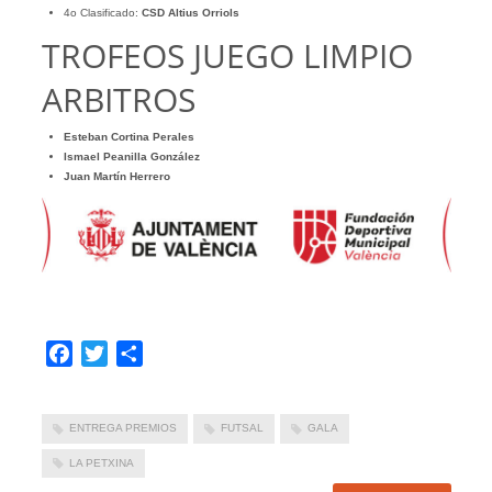
4o Clasificado:
CSD Altius Orriols
TROFEOS JUEGO LIMPIO
ARBITROS
Esteban Cortina Perales
Ismael Peanilla González
Juan Martín Herrero
Facebook
Twitter
Compartir
ENTREGA PREMIOS
FUTSAL
GALA
LA PETXINA