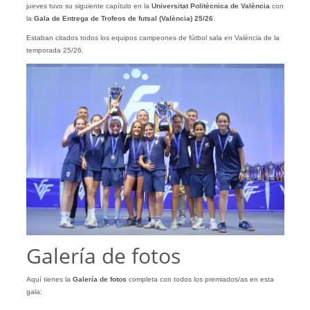
jueves tuvo su siguiente capítulo en la
Universitat Politècnica de València
con
la
Gala de Entrega de Trofeos de futsal (València) 25/26
.
Estaban citados todos los equipos campeones de fútbol sala en València de la
temporada 25/26.
Galería de fotos
Aquí tienes la
Galería
de
fotos
completa con todos los premiados/as en esta
gala: