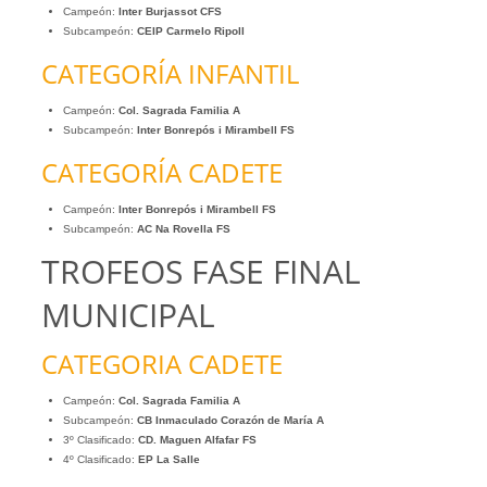
Campeón:
Inter Burjassot CFS
Subcampeón:
CEIP Carmelo Ripoll
CATEGORÍA INFANTIL
Campeón:
Col. Sagrada Familia A
Subcampeón:
Inter Bonrepós i Mirambell FS
CATEGORÍA CADETE
Campeón:
Inter Bonrepós i Mirambell FS
Subcampeón:
AC Na Rovella FS
TROFEOS FASE FINAL
MUNICIPAL
CATEGORIA CADETE
Campeón:
Col. Sagrada Familia A
Subcampeón:
CB Inmaculado Corazón de María A
3º Clasificado:
CD. Maguen Alfafar FS
4º Clasificado:
EP La Salle