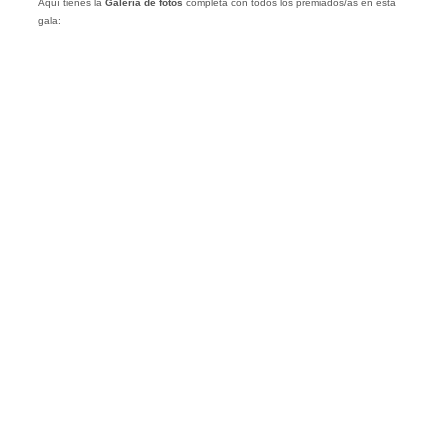
Aquí tienes la
Galería
de
fotos
completa con todos los premiados/as en esta
gala: