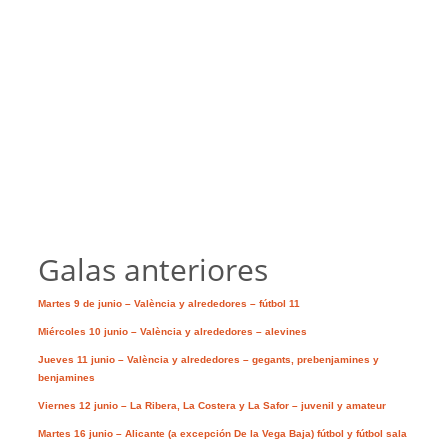
Galas anteriores
Martes 9 de junio – València y alrededores – fútbol 11
Miércoles 10 junio – València y alrededores – alevines
Jueves 11 junio – València y alrededores – gegants, prebenjamines y
benjamines
Viernes 12 junio – La Ribera, La Costera y La Safor – juvenil y amateur
Martes 16 junio – Alicante (a excepción De la Vega Baja) fútbol y fútbol sala