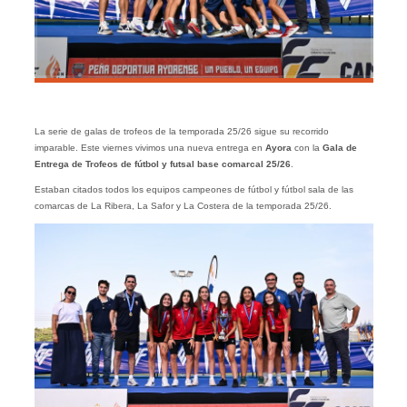
La serie de galas de trofeos de la temporada 25/26 sigue su recorrido
imparable. Este viernes vivimos una nueva entrega en
Ayora
con la
Gala de
Entrega de Trofeos de fútbol y futsal base comarcal 25/26
.
Estaban citados todos los equipos campeones de fútbol y fútbol sala de las
comarcas de La Ribera, La Safor y La Costera de la temporada 25/26.