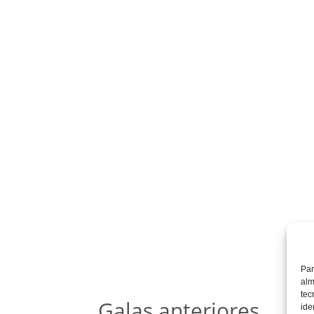
Par
alm
tec
Galas anteriores
ide