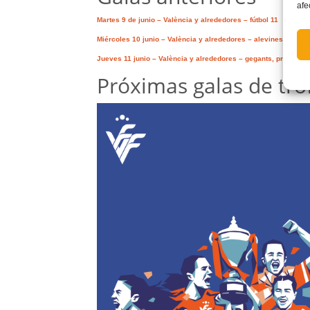
afe
Martes 9 de junio – València y alrededores – fútbol 11
Miércoles 10 junio – València y alrededores – alevines
Jueves 11 junio – València y alrededores – gegants, prebenja
Próximas galas de tro