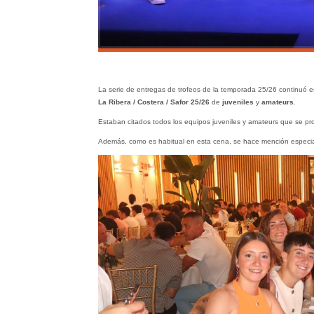
La serie de entregas de trofeos de la temporada 25/26 continuó e
La Ribera / Costera / Safor 25/26
de
juveniles
y
amateurs
.
Estaban citados todos los equipos juveniles y amateurs que se 
Además, como es habitual en esta cena, se hace mención especial