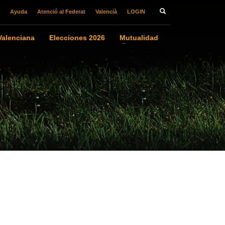
Ayuda
Atenció al Federat
Valencià
LOGIN
alenciana
Elecciones 2026
Mutualidad