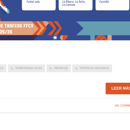
EX
TEMPORADA 25/26
TROFEOS
TROFEOS VALENCIA
LEER MÁ
NO COMM