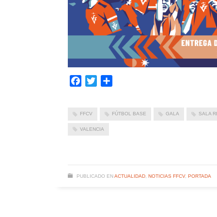
Facebook
Twitter
Compartir
FFCV
FÚTBOL BASE
GALA
SALA R
VALENCIA
PUBLICADO EN
ACTUALIDAD
,
NOTICIAS FFCV
,
PORTADA