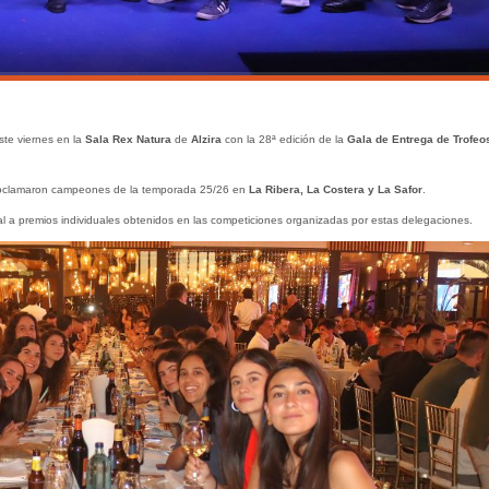
ste viernes en la
Sala Rex Natura
de
Alzira
con la 28ª edición de la
Gala de Entrega de Trofeo
proclamaron campeones de la temporada 25/26 en
La Ribera, La Costera y La Safor
.
 a premios individuales obtenidos en las competiciones organizadas por estas delegaciones.