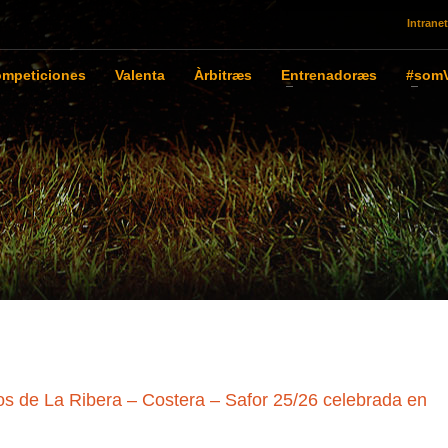
Intranet
mpeticiones
Valenta
Àrbitræs
Entrenadoræs
#somV
de La Ribera – Costera – Safor 25/26 celebrada en