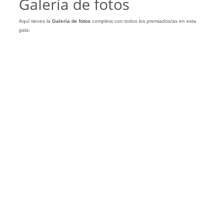
Galería de fotos
Aquí tienes la
Galería
de
fotos
completa con todos los premiados/as en esta
gala: