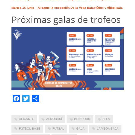
Martes 16 junio – Alicante (a excepción De la Vega Baja) fútbol y fútbol sala
Próximas galas de trofeos
Facebook
Twitter
Compartir
ALICANTE
ALMORADÍ
BENIDORM
FFCV
FÚTBOL BASE
FUTSAL
GALA
LA VEGA BAJA