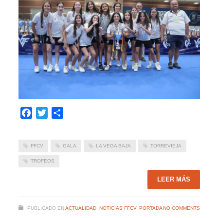
Facebook
Twitter
Compartir
FFCV
GALA
LA VEGA BAJA
TORREVIEJA
TROFEOS
LEER MÁS
PUBLICADO EN
ACTUALIDAD
,
NOTICIAS FFCV
,
PORTADA
NO COMMENTS