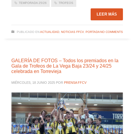
TEMPORADA 25/26
TROFEOS
LEER MÁS
PUBLICADO EN
ACTUALIDAD
,
NOTICIAS FFCV
,
PORTADA
NO COMMENTS
GALERÍA DE FOTOS – Todos los premiados en la
Gala de Trofeos de La Vega Baja 23/24 y 24/25
celebrada en Torrevieja
MIÉRCOLES, 18 JUNIO 2025
POR
PRENSA FFCV