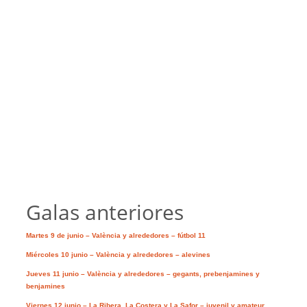
Galas anteriores
Martes 9 de junio – València y alrededores – fútbol 11
Miércoles 10 junio – València y alrededores – alevines
Jueves 11 junio – València y alrededores – gegants, prebenjamines y
benjamines
Viernes 12 junio – La Ribera, La Costera y La Safor – juvenil y amateur