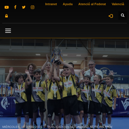
Intranet
Ayuda
Atenció al Federat
Valencià
MIÉRCOLES, 18 JUNIO 2025
/
PUBLICADO EN
ACTUALIDAD
,
NOTICIAS FFCV
,