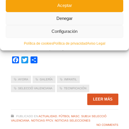
Aceptar
Denegar
Configuración
Política de cookies
Política de privacidad
Aviso Legal
Acción del partido que se disputó en Ayora.
Facebook
Twitter
Compartir
AYORA
GALERÍA
INFANTIL
SELECCIÓ VALENCIANA
TECNIFICACIÓN
LEER MÁS
PUBLICADO EN
ACTUALIDAD
,
FÚTBOL MASC. SUB14 SELECCIÓ
VALENCIANA
,
NOTICIAS FFCV
,
NOTICIAS SELECCIONES
NO COMMENTS