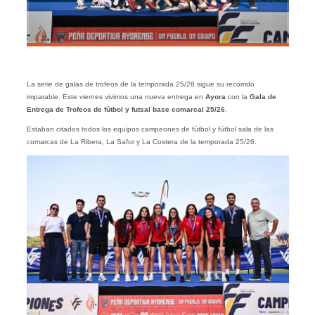
La serie de galas de trofeos de la temporada 25/26 sigue su recorrido
imparable. Este viernes vivimos una nueva entrega en
Ayora
con la
Gala de
Entrega de Trofeos de fútbol y futsal base comarcal 25/26
.
Estaban citados todos los equipos campeones de fútbol y fútbol sala de las
comarcas de La Ribera, La Safor y La Costera de la temporada 25/26.