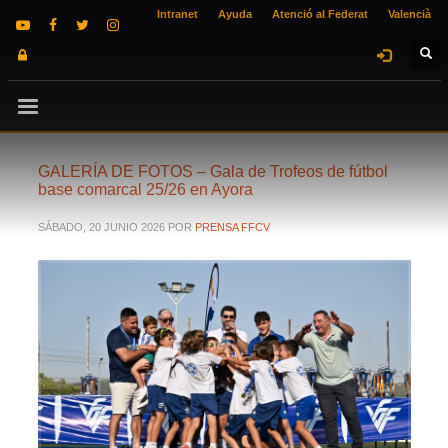
Intranet
Ayuda
Atenció al Federat
Valencià
GALERÍA DE FOTOS – Gala de Trofeos de fútbol
base comarcal 25/26 en Ayora
SÁBADO, 20 JUNIO 2026
POR
PRENSA FFCV