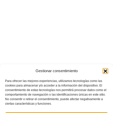
Gestionar consentimiento
Un total de 44 jugadores de clubes de la provincia de
Valencia
participaron en
el partido de tecnificación de la
Selecció Valenciana
, dirigido por el técnico
Para ofrecer las mejores experiencias, utilizamos tecnologías como las
Paco Monterde ‘El Chato’
.
cookies para almacenar y/o acceder a la información del dispositivo. El
consentimiento de estas tecnologías nos permitirá procesar datos como el
CONV. TECN. INFANTIL MASC. AYORA
Descarga
comportamiento de navegación o las identificaciones únicas en este sitio.
No consentir o retirar el consentimiento, puede afectar negativamente a
ciertas características y funciones.