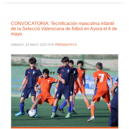
CONVOCATORIA: Tecnificación masculina infantil
de la Selecció Valenciana de fútbol en Ayora el 6 de
mayo
SÁBADO, 03 MAYO 2025
POR
PRENSA FFCV