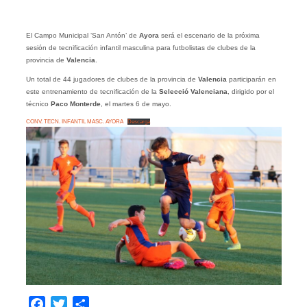
El Campo Municipal ‘San Antón’ de
Ayora
será el escenario de la próxima
sesión de tecnificación infantil masculina para futbolistas de clubes de la
provincia de
Valencia
.
Un total de 44 jugadores de clubes de la provincia de
Valencia
participarán en
este entrenamiento de tecnificación de la
Selecció Valenciana
, dirigido por el
técnico
Paco Monterde
, el martes 6 de mayo.
CONV. TECN. INFANTIL MASC. AYORA
Descarga
Facebook
Twitter
Compartir