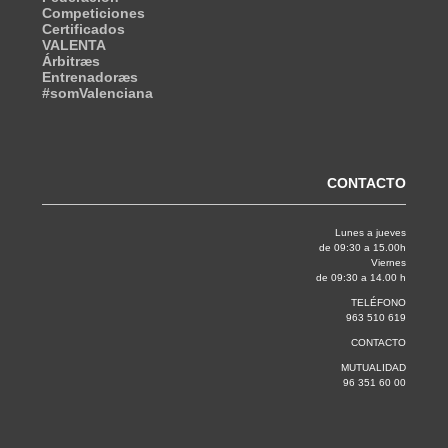
Competiciones
Certificados
VALENTA
Árbitræs
Entrenadoræs
#somValenciana
CONTACTO
Lunes a jueves
de 09:30 a 15.00h
Viernes
de 09:30 a 14.00 h
TELÉFONO
963 510 619
CONTACTO
MUTUALIDAD
96 351 60 00