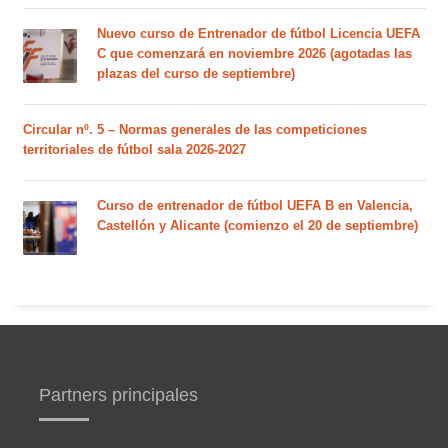
Nuevo curso de Entrenador de fútbol Licencia UEFA
C que comenzará en noviembre 2026 (agotadas las
plazas del curso de septiembre)
Circular nº. 5 – Normas generales de las competiciones
territoriales de fútbol sala 2026-2027
Curso de entrenador de fútbol UEFA B en Valencia,
Castellón y Alicante (comienzo el 20 de septiembre)
Partners principales