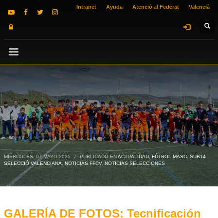
Intranet
Ayuda
Atenció al Federat
Valencià
MIÉRCOLES, 07 MAYO 2025
/
PUBLICADO EN
ACTUALIDAD
,
FÚTBOL MASC. SUB14
SELECCIÓ VALENCIANA
,
NOTICIAS FFCV
,
NOTICIAS SELECCIONES
GALERÍA DE FOTOS: Tecnificación