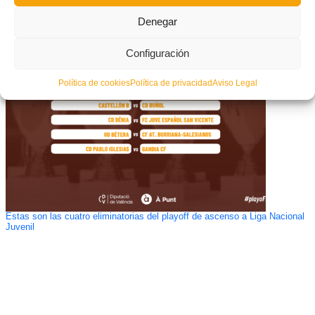
Denegar
CONVOCATORIA: Amistoso de la Selecció Valenciana masculina sub14
de futsal en Corbera ante un combinado sub-15
Configuración
Política de cookies
Política de privacidad
Aviso Legal
Estas son las cuatro eliminatorias del playoff de ascenso a Liga Nacional
Juvenil