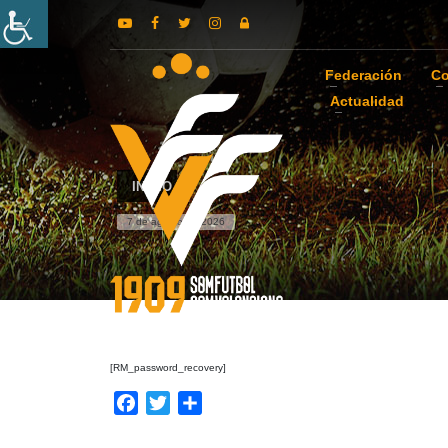
Federación
Co
Actualidad
INICIO
7 de agosto de 2026
[RM_password_recovery]
Facebook
Twitter
Compartir