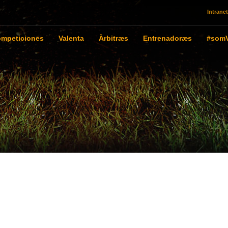
Intranet
mpeticiones
Valenta
Àrbitræs
Entrenadoræs
#somV