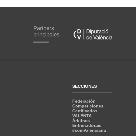
Partners
principales
SECCIONES
Federación
Competiciones
Certificados
VALENTA
Árbitræs
Entrenadoræs
#somValenciana