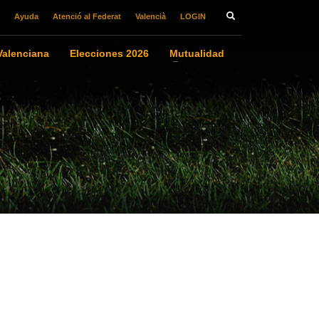
Ayuda
Atenció al Federat
Valencià
LOGIN
alenciana
Elecciones 2026
Mutualidad