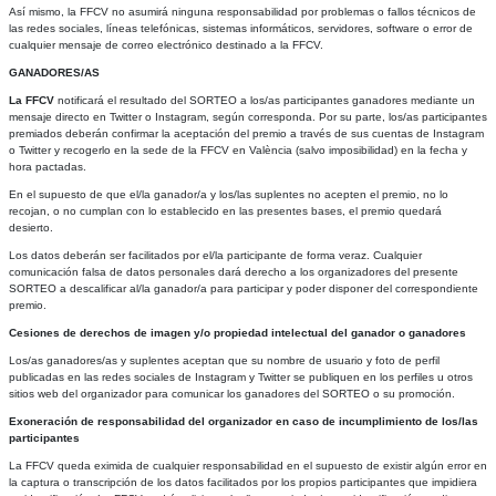
Así mismo, la FFCV no asumirá ninguna responsabilidad por problemas o fallos técnicos de
las redes sociales, líneas telefónicas, sistemas informáticos, servidores, software o error de
cualquier mensaje de correo electrónico destinado a la FFCV.
GANADORES/AS
La FFCV
notificará el resultado del SORTEO a los/as participantes ganadores mediante un
mensaje directo en Twitter o Instagram, según corresponda. Por su parte, los/as participantes
premiados deberán confirmar la aceptación del premio a través de sus cuentas de Instagram
o Twitter y recogerlo en la sede de la FFCV en València (salvo imposibilidad) en la fecha y
hora pactadas.
En el supuesto de que el/la ganador/a y los/las suplentes no acepten el premio, no lo
recojan, o no cumplan con lo establecido en las presentes bases, el premio quedará
desierto.
Los datos deberán ser facilitados por el/la participante de forma veraz. Cualquier
comunicación falsa de datos personales dará derecho a los organizadores del presente
SORTEO a descalificar al/la ganador/a para participar y poder disponer del correspondiente
premio.
Cesiones de derechos de imagen y/o propiedad intelectual del ganador o ganadores
Los/as ganadores/as y suplentes aceptan que su nombre de usuario y foto de perfil
publicadas en las redes sociales de Instagram y Twitter se publiquen en los perfiles u otros
sitios web del organizador para comunicar los ganadores del SORTEO o su promoción.
Exoneración de responsabilidad del organizador en caso de incumplimiento de los/las
participantes
La FFCV queda eximida de cualquier responsabilidad en el supuesto de existir algún error en
la captura o transcripción de los datos facilitados por los propios participantes que impidiera