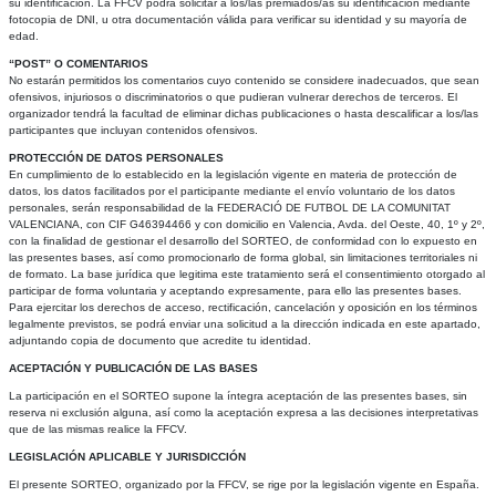
su identificación. La FFCV podrá solicitar a los/las premiados/as su identificación mediante
fotocopia de DNI, u otra documentación válida para verificar su identidad y su mayoría de
edad.
“POST” O COMENTARIOS
No estarán permitidos los comentarios cuyo contenido se considere inadecuados, que sean
ofensivos, injuriosos o discriminatorios o que pudieran vulnerar derechos de terceros. El
organizador tendrá la facultad de eliminar dichas publicaciones o hasta descalificar a los/las
participantes que incluyan contenidos ofensivos.
PROTECCIÓN DE DATOS PERSONALES
En cumplimiento de lo establecido en la legislación vigente en materia de protección de
datos, los datos facilitados por el participante mediante el envío voluntario de los datos
personales, serán responsabilidad de la FEDERACIÓ DE FUTBOL DE LA COMUNITAT
VALENCIANA, con CIF G46394466 y con domicilio en Valencia, Avda. del Oeste, 40, 1º y 2º,
con la finalidad de gestionar el desarrollo del SORTEO, de conformidad con lo expuesto en
las presentes bases, así como promocionarlo de forma global, sin limitaciones territoriales ni
de formato. La base jurídica que legitima este tratamiento será el consentimiento otorgado al
participar de forma voluntaria y aceptando expresamente, para ello las presentes bases.
Para ejercitar los derechos de acceso, rectificación, cancelación y oposición en los términos
legalmente previstos, se podrá enviar una solicitud a la dirección indicada en este apartado,
adjuntando copia de documento que acredite tu identidad.
ACEPTACIÓN Y PUBLICACIÓN DE LAS BASES
La participación en el SORTEO supone la íntegra aceptación de las presentes bases, sin
reserva ni exclusión alguna, así como la aceptación expresa a las decisiones interpretativas
que de las mismas realice la FFCV.
LEGISLACIÓN APLICABLE Y JURISDICCIÓN
El presente SORTEO, organizado por la FFCV, se rige por la legislación vigente en España.