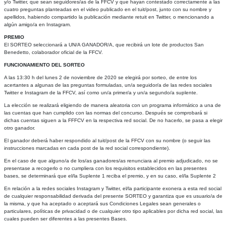
y/o Twitter, que sean seguidores/as de la FFCV y que hayan contestado correctamente a las
cuatro preguntas planteadas en el video publicado en el tuit/post, junto con su nombre y
apellidos, habiendo compartido la publicación mediante retuit en Twitter, o mencionando a
algún amigo/a en Instagram.
PREMIO
El SORTEO seleccionará a UN/A GANADOR/A, que recibirá un lote de productos San
Benedetto, colaborador oficial de la FFCV.
FUNCIONAMIENTO DEL SORTEO
A las 13:30 h del lunes 2 de noviembre de 2020 se elegirá por sorteo, de entre los
acertantes a algunas de las preguntas formuladas, un/a seguidor/a de las redes sociales
Twitter e Instagram de la FFCV, así como un/a primer/a y un/a segundo/a suplente.
La elección se realizará eligiendo de manera aleatoria con un programa informático a una de
las cuentas que han cumplido con las normas del concurso. Después se comprobará si
dichas cuentas siguen a la FFFCV en la respectiva red social. De no hacerlo, se pasa a elegir
otro ganador.
El ganador deberá haber respondido al tuit/post de la FFCV con su nombre (o seguir las
instrucciones marcadas en cada post de la red social correspondiente).
En el caso de que alguno/a de los/as ganadores/as renunciara al premio adjudicado, no se
presentase a recogerlo o no cumpliera con los requisitos establecidos en las presentes
bases, se determinará que el/la Suplente 1 reciba el premio, y en su caso, el/la Suplente 2
En relación a la redes sociales Instagram y Twitter, el/la participante exonera a esta red social
de cualquier responsabilidad derivada del presente SORTEO y garantiza que es usuario/a de
la misma, y que ha aceptado o aceptará sus Condiciones Legales sean generales o
particulares, políticas de privacidad o de cualquier otro tipo aplicables por dicha red social, las
cuales pueden ser diferentes a las presentes Bases.