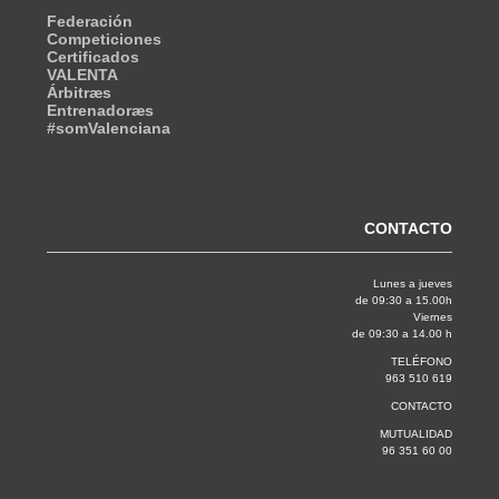
Federación
Competiciones
Certificados
VALENTA
Árbitræs
Entrenadoræs
#somValenciana
CONTACTO
Lunes a jueves
de 09:30 a 15.00h
Viernes
de 09:30 a 14.00 h
TELÉFONO
963 510 619
CONTACTO
MUTUALIDAD
96 351 60 00