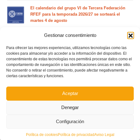
El calendario del grupo VI de Tercera Federación
RFEF para la temporada 2026/27 se sorteará el
martes 4 de agosto
Gestionar consentimiento
Nuevo curso de Entrenador de fútbol Licencia UEFA
C que comenzará en noviembre 2026 (agotadas las
Para ofrecer las mejores experiencias, utilizamos tecnologías como las
plazas del curso de septiembre)
cookies para almacenar y/o acceder a la información del dispositivo. El
consentimiento de estas tecnologías nos permitirá procesar datos como el
comportamiento de navegación o las identificaciones únicas en este sitio.
Circular nº. 5 – Normas generales de las competiciones
No consentir o retirar el consentimiento, puede afectar negativamente a
territoriales de fútbol sala 2026-2027
ciertas características y funciones.
Curso de entrenador de fútbol UEFA B en Valencia,
Aceptar
Castellón y Alicante (comienzo el 20 de septiembre)
Denegar
Configuración
Política de cookies
Política de privacidad
Aviso Legal