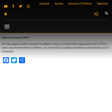
Intranet
Ayuda
Atenció al Federat
Valencià
Oferta formativa FFCV
En esta página podrá consultar los últimos cursos y conferencias organizados por la FFCV,
tanto para Entrenadores y Árbitros, así como todas aquellas actividades relacionadas con la
formación.
Facebook
Twitter
Compartir