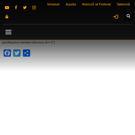
Intranet
Ayuda
Atenció al Federat
Valencià
[profilepress-member-directory id=»1″]
Facebook
Twitter
Compartir