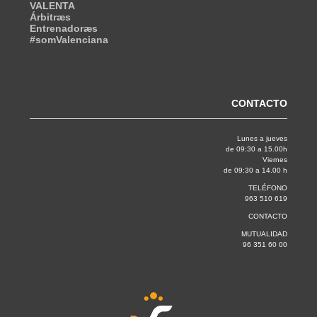
VALENTA
Árbitræs
Entrenadoræs
#somValenciana
CONTACTO
Lunes a jueves
de 09:30 a 15.00h
Viernes
de 09:30 a 14.00 h
TELÉFONO
963 510 619
CONTACTO
MUTUALIDAD
96 351 60 00