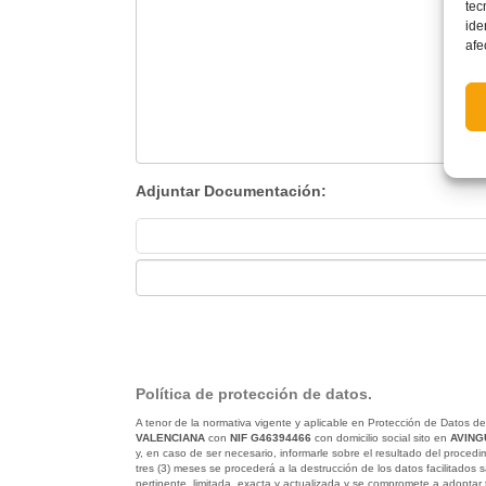
tec
ide
afe
Adjuntar Documentación:
Política de protección de datos.
A tenor de la normativa vigente y aplicable en Protección de Datos de
VALENCIANA
con
NIF G46394466
con domicilio social sito en
AVING
y, en caso de ser necesario, informarle sobre el resultado del proce
tres (3) meses se procederá a la destrucción de los datos facilitados 
pertinente, limitada, exacta y actualizada y se compromete a adoptar 