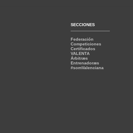
SECCIONES
Federación
Competiciones
Certificados
VALENTA
Árbitræs
Entrenadoræs
#somValenciana