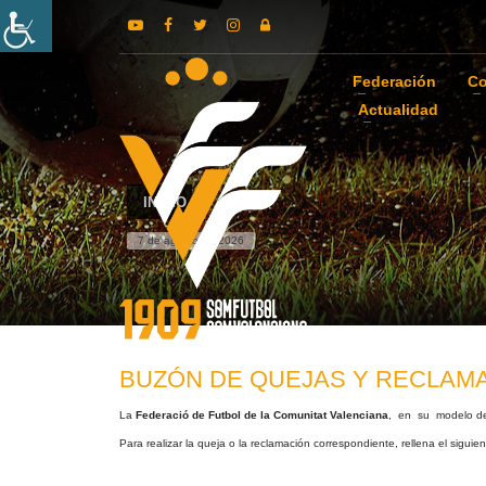
Federación
Co
Actualidad
INICIO
7 de agosto de 2026
BUZÓN DE QUEJAS Y RECLAMA
La
Federació de Futbol de la Comunitat Valenciana
, en su modelo de o
Para realizar la queja o la reclamación correspondiente, rellena el siguien