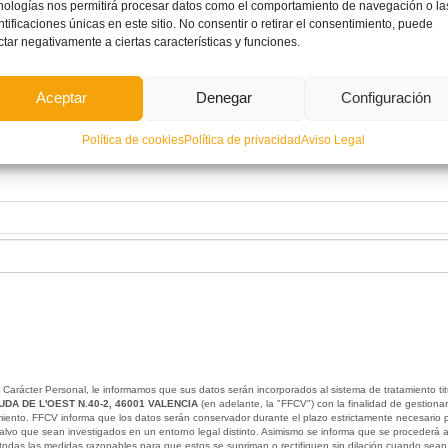
nologías nos permitirá procesar datos como el comportamiento de navegación o la
ntificaciones únicas en este sitio. No consentir o retirar el consentimiento, puede
ctar negativamente a ciertas características y funciones.
Aceptar
Denegar
Configuración
Política de cookies
Política de privacidad
Aviso Legal
 Carácter Personal, le informamos que sus datos serán incorporados al sistema de tratamiento ti
UDA DE L'OEST N.40-2, 46001 VALENCIA
(en adelante, la "FFCV") con la finalidad de gestiona
dimiento. FFCV informa que los datos serán conservador durante el plazo estrictamente necesario
salvo que sean investigados en un entorno legal distinto. Asimismo se informa que se procederá a 
todas las medidas razonables para que estos se supriman o rectifiquen sin dilación cuando sean 