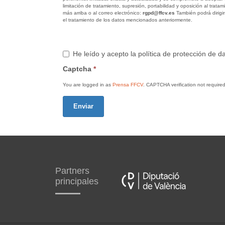
limitación de tratamiento, supresión, portabilidad y oposición al trat
más arriba o al correo electrónico:
rgpd@ffcv.es
También podrá dirigir
el tratamiento de los datos mencionados anteriormente.
He leído y acepto la política de protección de 
Captcha
*
You are logged in as
Prensa FFCV
. CAPTCHA verification not required
Enviar
Partners
principales