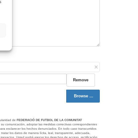
s
×
Remove
Browse …
tularidad de
FEDERACIÓ DE FUTBOL DE LA COMUNITAT
r su comunicación, adoptar las medidas correctivas correspondientes
 para esclarecer los hechos denunciados. En todo caso transcurridos
tratar los datos de manera lícita, leal, transparente, adecuada,
inexactos. Usted podrá ejercer los derechos de acceso, rectificación,