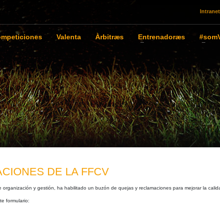
Intranet
mpeticiones
Valenta
Àrbitræs
Entrenadoræs
#somV
CIONES DE LA FFCV
rganización y gestión, ha habilitado un buzón de quejas y reclamaciones para mejorar la calidad
te formulario: