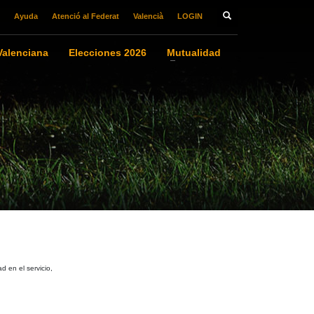
Ayuda
Atenció al Federat
Valencià
LOGIN
alenciana
Elecciones 2026
Mutualidad
 en el servicio,