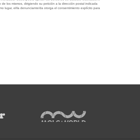
 de los mismos, dirigiendo su petición a la dirección postal indicada
o lugar, el/la denunciante/da otorga el consentimiento explícito para