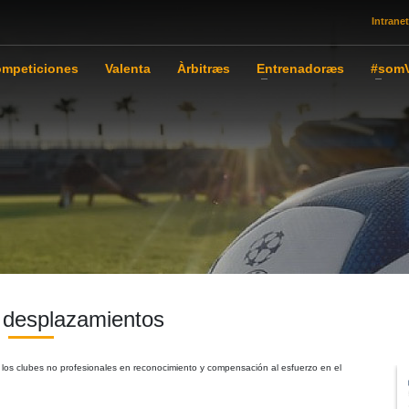
Intranet
mpeticiones
Valenta
Àrbitræs
Entrenadoræs
#somV
 desplazamientos
os clubes no profesionales en reconocimiento y compensación al esfuerzo en el