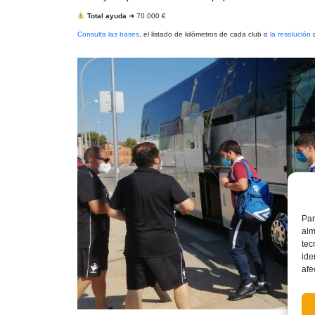
Total ayuda
➜ 70.000 €
Consulta las bases
, el listado de kilómetros de cada club o
la resolución
q
Par
alm
tec
ide
afe