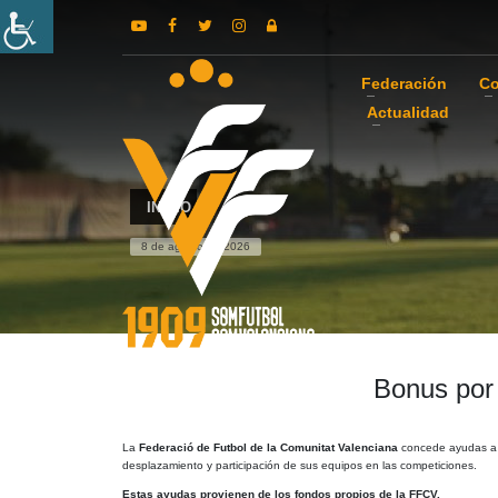
Federación
Co
Actualidad
INICIO
8 de agosto de 2026
Bonus por
La
Federació de Futbol de la Comunitat Valenciana
concede ayudas a l
desplazamiento y participación de sus equipos en las competiciones.
Estas ayudas provienen de los fondos propios de la FFCV.