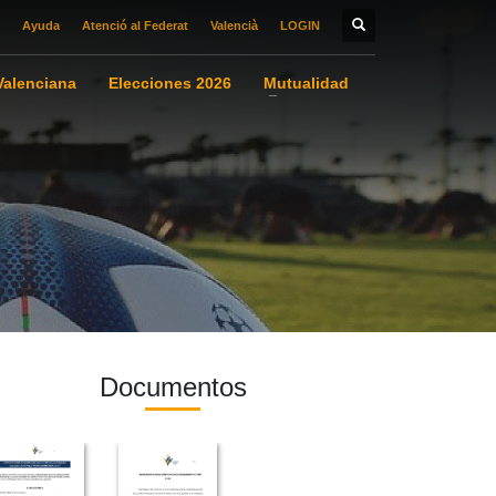
Ayuda
Atenció al Federat
Valencià
LOGIN
alenciana
Elecciones 2026
Mutualidad
Documentos