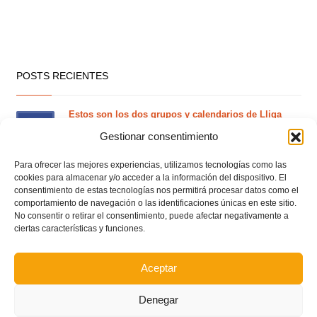
POSTS RECIENTES
Estos son los dos grupos y calendarios de Lliga
Comunitat para la temporada 2026/2027
Gestionar consentimiento
Para ofrecer las mejores experiencias, utilizamos tecnologías como las
cookies para almacenar y/o acceder a la información del dispositivo. El
Circular nº. 7 – IV Supercopa Comunitat FFCV Futsal
consentimiento de estas tecnologías nos permitirá procesar datos como el
comportamiento de navegación o las identificaciones únicas en este sitio.
No consentir o retirar el consentimiento, puede afectar negativamente a
Circular nº. 6 – Fase Autonómica de la Copa Federación
ciertas características y funciones.
Este es el grupo VI y calendario de Tercera
Aceptar
Federación RFEF para la temporada 2026/2027
Denegar