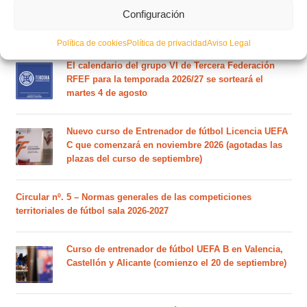
Este es el grupo de la Lliga Autonòmica Juvenil de
Configuración
fútbol sala de la temporada 2026/2027
Política de cookies
Política de privacidad
Aviso Legal
El calendario del grupo VI de Tercera Federación
RFEF para la temporada 2026/27 se sorteará el
martes 4 de agosto
Nuevo curso de Entrenador de fútbol Licencia UEFA
C que comenzará en noviembre 2026 (agotadas las
plazas del curso de septiembre)
Circular nº. 5 – Normas generales de las competiciones
territoriales de fútbol sala 2026-2027
Curso de entrenador de fútbol UEFA B en Valencia,
Castellón y Alicante (comienzo el 20 de septiembre)