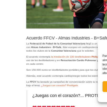
Acuerdo FFCV - Almas Industries - B+Safe 
La
Federació de Futbol de la Comunitat Valenciana
llegó a un acuerdo
con
Almas Industries - B+Safe
, líder europeo en cardioprotección, para 
todos los clubes de la
Comunitat Valenciana
que lo soliciten.
Par
El acuerdo contempla
la instalación de 130 desfibriladores
Philips
de la
alm
uso de los desfibriladores y en
Resucitación Cardio Pulmonar y Soporte
en cada centro.
tec
ide
Son 150.000 euros en desfibriladores portátiles para que los clubes que
afe
Además, este acuerdo contempla cardioproteger todos los eventos orga
La
FFCV
ha lanzado ya campañas de concienciación sobre la necesidad d
bajo el lema:
¿Juegas con corazón? Protégelo.
¿Juegas con el corazón?... PROTÉG