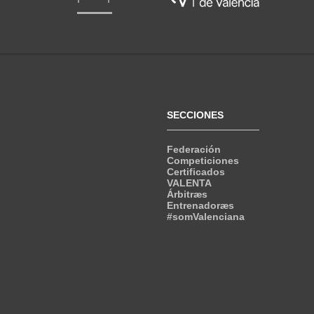
SECCIONES
Federación
Competiciones
Certificados
VALENTA
Árbitræs
Entrenadoræs
#somValenciana