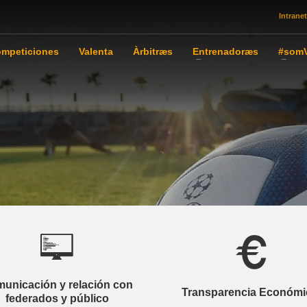
Intranet
mpeticiones
Valenta
Àrbitræs
Entrenadoræs
#somV
unicación y relación con
Transparencia Económi
federados y público