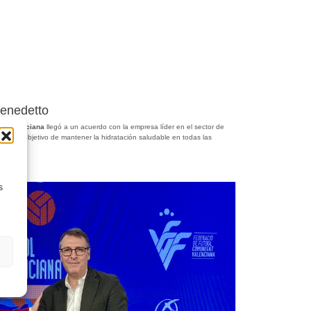
enedetto
at Valenciana
llegó a un acuerdo con la empresa líder en el sector de
con el objetivo de mantener la hidratación saludable en todas las
s