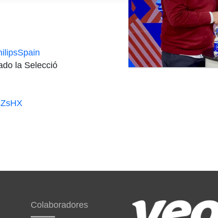
ilipsSpain
do la Selecció
ssZsHX
Colaboradores