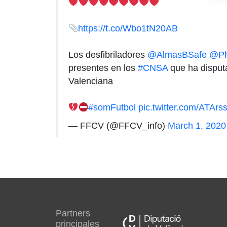
https://t.co/Wbo1tN20AB
Los desfibriladores
@AlmasBSafe
@Ph
presentes en los
#CNSA
que ha disputa
Valenciana
#somFutbol
pic.twitter.com/ATAr
— FFCV (@FFCV_info)
March 1, 2020
Partners
principales