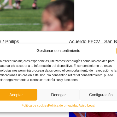
/ Philips
Acuerdo FFCV - San B
 con la prestigiosa empresa
Philips
y
La
Federació de Futbol de la Comunit
Gestionar consentimiento
dotar de desfibriladores portátiles a
aguas minerales,
Agua San Benedetto,
selecciones autonómicas.
a ofrecer las mejores experiencias, utilizamos tecnologías como las cookies para
 empresa
B+SAFE
y la formación en el
acenar y/o acceder a la información del dispositivo. El consentimiento de estas
 Vital Básico
,
RCP/SVB
, de personal
nologías nos permitirá procesar datos como el comportamiento de navegación o la
ntificaciones únicas en este sitio. No consentir o retirar el consentimiento, puede
 lo pidan puedan acceder a ellos.
ctar negativamente a ciertas características y funciones.
nizados por la
FFCV
.
e los deportistas de cuidar el corazón
Aceptar
Denegar
Configuración
ELO
Política de cookies
Política de privacidad
Aviso Legal