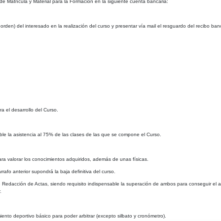
 Matrícula y Material para la Formación en la siguiente cuenta bancaria:
orden) del interesado en la realización del curso y presentar vía mail el resguardo del recibo banc
a el desarrollo del Curso.
ble la asistencia al 75% de las clases de las que se compone el Curso.
ara valorar los conocimientos adquiridos, además de unas físicas.
afo anterior supondrá la baja definitiva del curso.
 de Redacción de Actas, siendo requisito indispensable la superación de ambos para conseguir el
.
ento deportivo básico para poder arbitrar (excepto silbato y cronómetro).