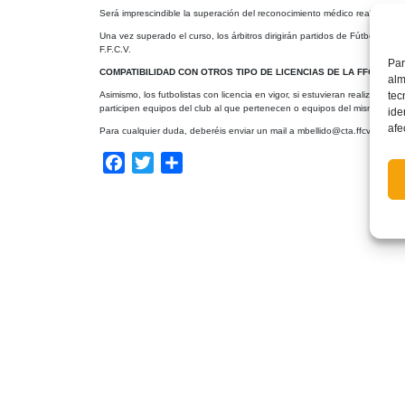
Será imprescindible la superación del reconocimiento médico realizado por
Una vez superado el curso, los árbitros dirigirán partidos de Fútbol-8 ofi
F.F.C.V.
Par
COMPATIBILIDAD CON OTROS TIPO DE LICENCIAS DE LA FFCV
alm
Asimismo, los futbolistas con licencia en vigor, si estuvieran realizando e
tec
participen equipos del club al que pertenecen o equipos del mismo grupo 
ide
afe
Para cualquier duda, deberéis enviar un mail a mbellido@cta.ffcv.es, o bi
Facebook
Twitter
Compartir