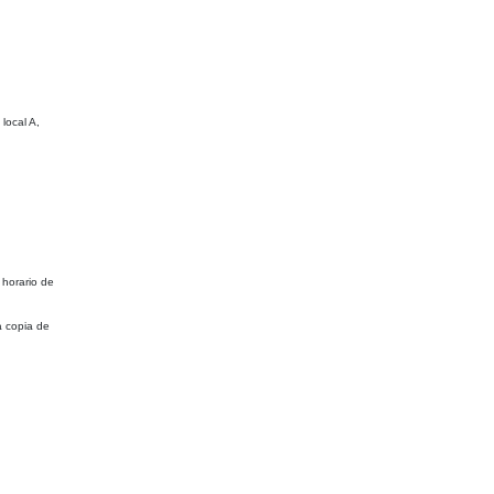
local A,
 horario de
a copia de