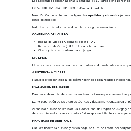
Los aspirantes deberán abonar la cantidad de 10 euros como Derechos de
ES74 0081 1518 94 0001603968 (Banco Sabadell)
Nota: En Concepto habrá que figurar los
Apellidos y el nombre
(en ese 
plazo establecido.
Nota: Esta cantidad no será devuelta en ninguna circunstancia.
CONTENIDO DEL CURSO
Reglas de Juego (Publicadas por la FIFA).
Redacción de Actas (F-8 / F-11) en sistema Fénix.
Clases prácticas en el terreno de juego.
MATERIAL
El primer día de clase se dotará a cada alumno del material necesario par
ASISTENCIA A CLASES
Para poder presentarse a los exámenes finales será requisito indispensa
EVALUACIÓN DEL CURSO
Durante el desarrollo del curso se realizarán diversas pruebas técnicas p
La no superación de las pruebas técnicas y físicas mencionadas en el párr
Al finalizar el curso se realizará un examen final de Reglas de Juego y
del curso. Además de unas pruebas físicas que también hay que superar
PRÁCTICAS DE ARBITRAJE
Una vez finalizado el curso y previo pago de 50 €, se dotará del equipami