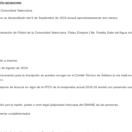
IÓN BENIDORM
la Comunidad Valenciana.
ue se desarrollarán
del 6 de Septiembre de 2019 durará aproximadamente dos meses.
ederación de
Fútbol de la Comunidad Valenciana. Palau D’esport L’illa Partida Salto del Agua s/n 
er a internet.
26 de Agosto de 2019.
necesarios para la inscripción se pueden recoger en el Comité Técnico de Árbitros (o vía mail) en
es.
i dispone de licencia en vigor de la FFCV de la temporada actual 2018-19 servirá con presentar un
n por la madre, padre o tutor legal (adjuntado fotocopia del DNI/NIE de las personas
damente cumplimentados