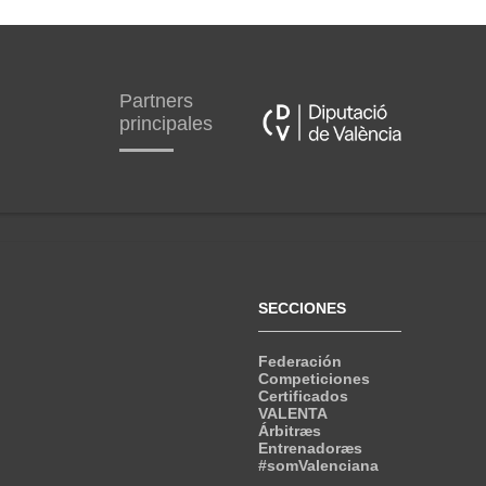
Partners
principales
SECCIONES
Federación
Competiciones
Certificados
VALENTA
Árbitræs
Entrenadoræs
#somValenciana