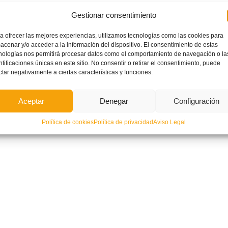
 parte de la Mutualidad para poder arbitrar.
Gestionar consentimiento
ciales y en los primeros serán tutelados por Árbitros Colaboradores del Comité Técnico de Árbitros 
a ofrecer las mejores experiencias, utilizamos tecnologías como las cookies para
acenar y/o acceder a la información del dispositivo. El consentimiento de estas
l cursillo de aspirantes a árbitros, podrán dirigir encuentros de fútbol base, a excepción de los pa
nologías nos permitirá procesar datos como el comportamiento de navegación o la
y, además, deberán ser siempre encuentros de inferior categoría a la de la licencia del jugador q
ntificaciones únicas en este sitio. No consentir o retirar el consentimiento, puede
ctar negativamente a ciertas características y funciones.
en llamar al Comité de Árbitros de Benidorm (telf.:966386434).
Aceptar
Denegar
Configuración
Política de cookies
Política de privacidad
Aviso Legal