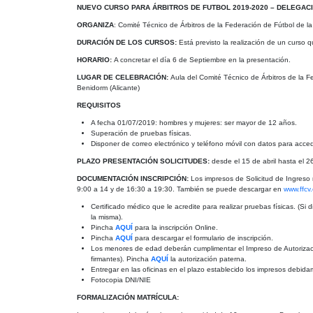
NUEVO CURSO PARA ÁRBITROS DE FUTBOL 2019-2020 – DELEGAC
ORGANIZA
: Comité Técnico de Árbitros de la Federación de Fútbol de 
DURACIÓN DE LOS CURSOS:
Está previsto la realización de un curso q
HORARIO:
A concretar el día 6 de Septiembre en la presentación.
LUGAR DE CELEBRACIÓN:
Aula del Comité Técnico de Árbitros de la F
Benidorm (Alicante)
REQUISITOS
A fecha 01/07/2019: hombres y mujeres: ser mayor de 12 años.
Superación de pruebas físicas.
Disponer de correo electrónico y teléfono móvil con datos para acced
PLAZO PRESENTACIÓN SOLICITUDES:
desde el 15 de abril hasta el 
DOCUMENTACIÓN INSCRIPCIÓN:
Los impresos de Solicitud de Ingreso
9:00 a 14 y de 16:30 a 19:30. También se puede descargar en
www.ffcv.
Certificado médico que le acredite para realizar pruebas físicas. (S
la misma).
Pincha
AQUÍ
para la inscripción Online.
Pincha
AQUÍ
para descargar el formulario de inscripción.
Los menores de edad deberán cumplimentar el Impreso de Autorizació
firmantes). Pincha
AQUÍ
la autorización paterna.
Entregar en las oficinas en el plazo establecido los impresos debi
Fotocopia DNI/NIE
FORMALIZACIÓN MATRÍCULA: