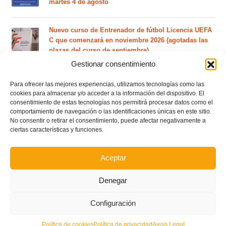
martes 4 de agosto
Nuevo curso de Entrenador de fútbol Licencia UEFA
C que comenzará en noviembre 2026 (agotadas las
plazas del curso de septiembre)
Gestionar consentimiento
Circular nº. 5 – Normas generales de las competiciones
Para ofrecer las mejores experiencias, utilizamos tecnologías como las
territoriales de fútbol sala 2026-2027
cookies para almacenar y/o acceder a la información del dispositivo. El
consentimiento de estas tecnologías nos permitirá procesar datos como el
comportamiento de navegación o las identificaciones únicas en este sitio.
Curso de entrenador de fútbol UEFA B en Valencia,
No consentir o retirar el consentimiento, puede afectar negativamente a
Castellón y Alicante (comienzo el 20 de septiembre)
ciertas características y funciones.
Aceptar
Curso de entrenador de fútbol UEFA A en Valencia,
Castellón y Alicante (comienzo el 20 de septiembre)
Denegar
Configuración
Política de cookies
Política de privacidad
Aviso Legal