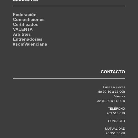
Federación
Competiciones
Certificados
VALENTA
Árbitræs
Entrenadoræs
#somValenciana
CONTACTO
Lunes a jueves
de 09:30 a 15.00h
Viernes
de 09:30 a 14.00 h
TELÉFONO
963 510 619
CONTACTO
MUTUALIDAD
96 351 60 00