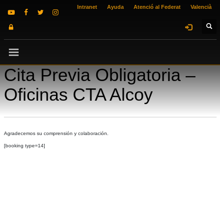
Intranet
Ayuda
Atenció al Federat
Valencià
Cita Previa Obligatoria –
Oficinas CTA Alcoy
Agradecemos su comprensión y colaboración.
[booking type=14]