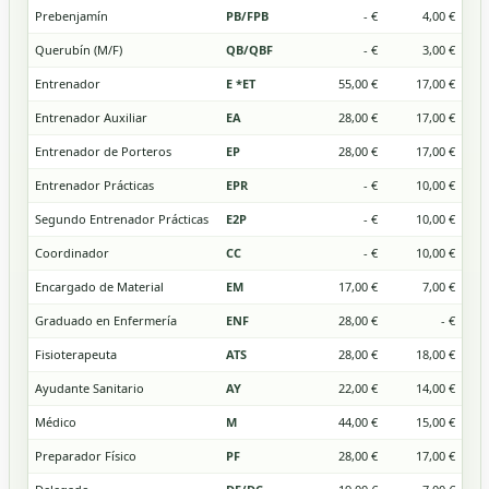
Prebenjamín
PB/FPB
- €
4,00 €
Querubín (M/F)
QB/QBF
- €
3,00 €
Entrenador
E *ET
55,00 €
17,00 €
Entrenador Auxiliar
EA
28,00 €
17,00 €
Entrenador de Porteros
EP
28,00 €
17,00 €
Entrenador Prácticas
EPR
- €
10,00 €
Segundo Entrenador Prácticas
E2P
- €
10,00 €
Coordinador
CC
- €
10,00 €
Encargado de Material
EM
17,00 €
7,00 €
Graduado en Enfermería
ENF
28,00 €
- €
Fisioterapeuta
ATS
28,00 €
18,00 €
Ayudante Sanitario
AY
22,00 €
14,00 €
Médico
M
44,00 €
15,00 €
Preparador Físico
PF
28,00 €
17,00 €