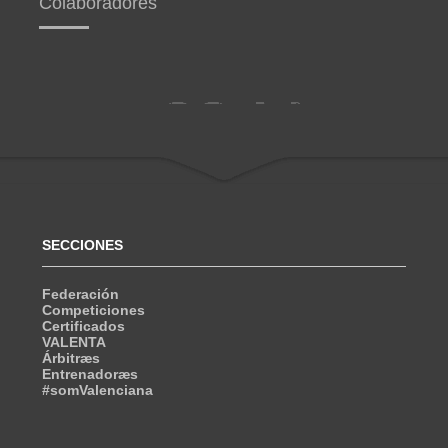
Colaboradores
SECCIONES
Federación
Competiciones
Certificados
VALENTA
Árbitræs
Entrenadoræs
#somValenciana