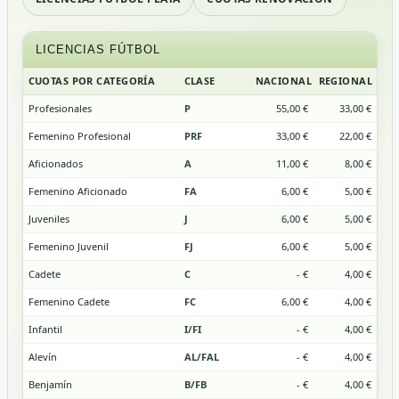
LICENCIAS FÚTBOL
CUOTAS POR CATEGORÍA
CLASE
NACIONAL
REGIONAL
Profesionales
P
55,00 €
33,00 €
Femenino Profesional
PRF
33,00 €
22,00 €
Aficionados
A
11,00 €
8,00 €
Femenino Aficionado
FA
6,00 €
5,00 €
Juveniles
J
6,00 €
5,00 €
Femenino Juvenil
FJ
6,00 €
5,00 €
Cadete
C
- €
4,00 €
Femenino Cadete
FC
6,00 €
4,00 €
Infantil
I/FI
- €
4,00 €
Alevín
AL/FAL
- €
4,00 €
Benjamín
B/FB
- €
4,00 €