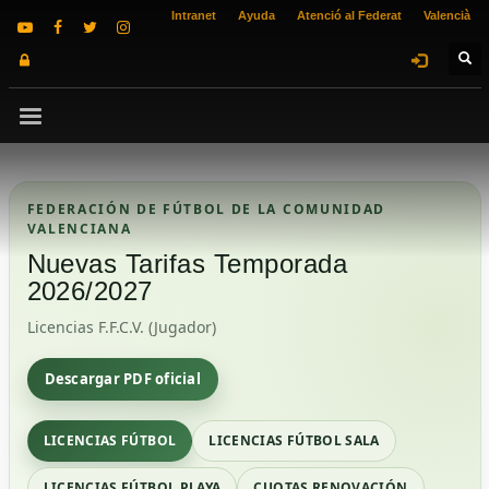
Intranet
Ayuda
Atenció al Federat
Valencià
FEDERACIÓN DE FÚTBOL DE LA COMUNIDAD
VALENCIANA
Nuevas Tarifas Temporada
2026/2027
Licencias F.F.C.V. (Jugador)
Descargar PDF oficial
LICENCIAS FÚTBOL
LICENCIAS FÚTBOL SALA
LICENCIAS FÚTBOL PLAYA
CUOTAS RENOVACIÓN