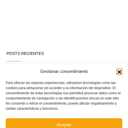
POSTS RECIENTES
Ferran Torres se da un baño de masas y se convierte
Gestionar consentimiento
en el embajador de la Comunitat Valenciana
Para ofrecer las mejores experiencias, utilizamos tecnologías como las
cookies para almacenar y/o acceder a la información del dispositivo. El
consentimiento de estas tecnologías nos permitirá procesar datos como el
Estos son los dos grupos y calendarios de Lliga
comportamiento de navegación o las identificaciones únicas en este sitio.
Comunitat para la temporada 2026/2027
No consentir o retirar el consentimiento, puede afectar negativamente a
ciertas características y funciones.
Circular nº. 7 – IV Supercopa Comunitat FFCV Futsal
Aceptar