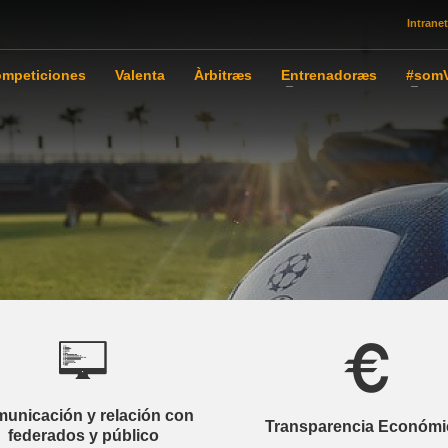
Intranet
mpeticiones
Valenta
Àrbitræs
Entrenadoræs
#somV
unicación y relación con
Transparencia Económi
federados y público