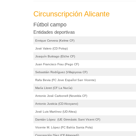
Circunscripción Alicante
Fútbol campo
Entidades deportivas
Enrique Cervera (Kelme CF)
José Valero (CD Polop)
Joaquín Buitrago (Elche CF)
Juan Francisco Frau (Pego CF)
Sebastián Rodríguez (Villajoyosa CF)
Rafa Bevia (FC Jove Español San Vicente)
María Lloret (CF La Nucía)
Antonio José Carbonell (Novelda CF)
Antonio Justicia (CD Alcoyano)
José Luis Martínez (UD Altea)
Damián López (UE Gimnàstic Sant Vicent CF)
Vicente M. López (FC Bahía Santa Pola)
Concepción Díez (CF Almoradí)