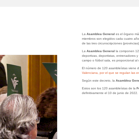
La
Asamblea General
es el órgano má
miembros son elegidos cada cuatro años
de las tres circunscripciones (provincias
La
Asamblea General
la componen 120
deportivas, deportistas, entrenadores y 
campo o fútbol sala, es proporcional al
El número de 120 asambleístas viene d
Valenciana, por el que se regulan las e
Según este decreto, la
Asamblea Gen
Estos son los 120 asambleístas de la
Fe
definitivamente el 10 de junio de 2022.