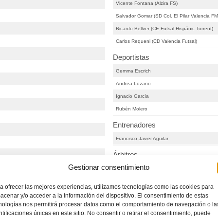
Vicente Fontana (Alzira FS)
Salvador Gomar (SD Col. El Pilar Valencia F
Ricardo Bellver (CE Futsal Hispánic Torrent)
Carlos Requeni (CD Valencia Futsal)
Deportistas
Gemma Escrich
Andrea Lozano
Ignacio García
Rubén Molero
Entrenadores
Francisco Javier Aguilar
Árbitros
Gestionar consentimiento
Lydia Guillem
Pablo Delgado
a ofrecer las mejores experiencias, utilizamos tecnologías como las cookies para
acenar y/o acceder a la información del dispositivo. El consentimiento de estas
nologías nos permitirá procesar datos como el comportamiento de navegación o la
ntificaciones únicas en este sitio. No consentir o retirar el consentimiento, puede