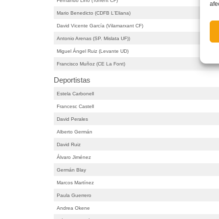
Fernando Lino (Torrent CF)
afe
Mario Benedicto (CDFB L'Eliana)
David Vicente García (Vilamarxant CF)
Antonio Arenas (SP. Mislata UF))
Miguel Ángel Ruiz (Levante UD)
Francisco Muñoz (CE La Font)
Deportistas
Estela Carbonell
Francesc Castell
David Perales
Alberto Germán
David Ruiz
Álvaro Jiménez
Germán Blay
Marcos Martínez
Paula Guerrero
Andrea Okene