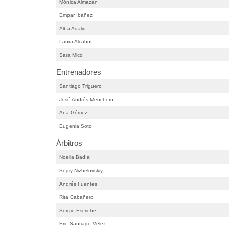
Mónica Almazán
Empar Ibáñez
Alba Adalid
Laura Alcahut
Sara Micó
Entrenadores
Santiago Triguero
José Andrés Menchero
Ana Gómez
Eugenia Soto
Árbitros
Noelia Badía
Segiy Nizhelovskiy
Andrés Fuentes
Rita Cabañero
Sergio Escriche
Eric Santiago Vélez