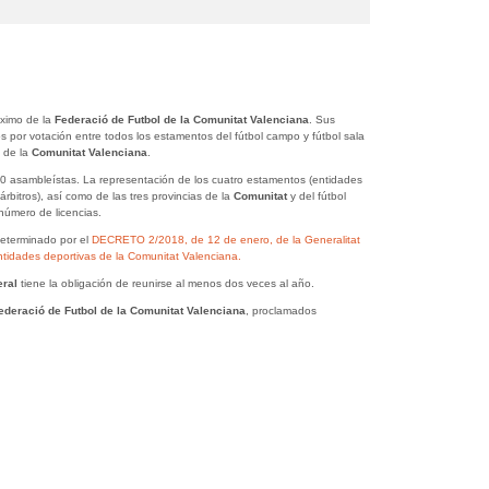
ximo de la
Federació de Futbol de la Comunitat Valenciana
. Sus
 por votación entre todos los estamentos del fútbol campo y fútbol sala
) de la
Comunitat Valenciana
.
 asambleístas. La representación de los cuatro estamentos (entidades
árbitros), así como de las tres provincias de la
Comunitat
y del fútbol
 número de licencias.
eterminado por el
DECRETO 2/2018, de 12 de enero, de la Generalitat
ntidades deportivas de la Comunitat Valenciana.
eral
tiene la obligación de reunirse al menos dos veces al año.
deració de Futbol de la Comunitat Valenciana
, proclamados