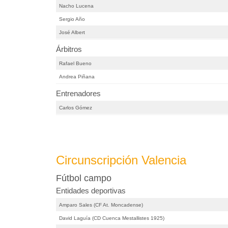
Nacho Lucena
Sergio Año
José Albert
Árbitros
Rafael Bueno
Andrea Piñana
Entrenadores
Carlos Gómez
Circunscripción Valencia
Fútbol campo
Entidades deportivas
Amparo Sales (CF At. Moncadense)
David Laguía (CD Cuenca Mestallistes 1925)