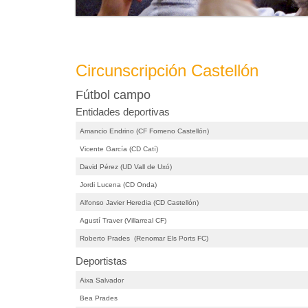
Circunscripción Castellón
Fútbol campo
Entidades deportivas
Amancio Endrino (CF Fomeno Castellón)
Vicente García (CD Catí)
David Pérez (UD Vall de Uxó)
Jordi Lucena (CD Onda)
Alfonso Javier Heredia (CD Castellón)
Agustí Traver (Villarreal CF)
Roberto Prades (Renomar Els Ports FC)
Deportistas
Aixa Salvador
Bea Prades