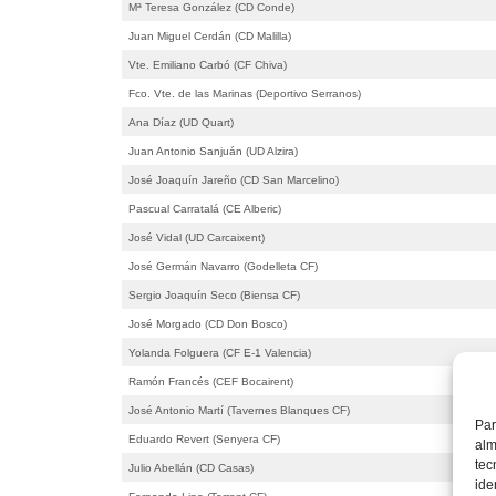
Mª Teresa González (CD Conde)
Juan Miguel Cerdán (CD Malilla)
Vte. Emiliano Carbó (CF Chiva)
Fco. Vte. de las Marinas (Deportivo Serranos)
Ana Díaz (UD Quart)
Juan Antonio Sanjuán (UD Alzira)
José Joaquín Jareño (CD San Marcelino)
Pascual Carratalá (CE Alberic)
José Vidal (UD Carcaixent)
José Germán Navarro (Godelleta CF)
Sergio Joaquín Seco (Biensa CF)
José Morgado (CD Don Bosco)
Yolanda Folguera (CF E-1 Valencia)
Ramón Francés (CEF Bocairent)
José Antonio Martí (Tavernes Blanques CF)
Par
Eduardo Revert (Senyera CF)
alm
tec
Julio Abellán (CD Casas)
ide