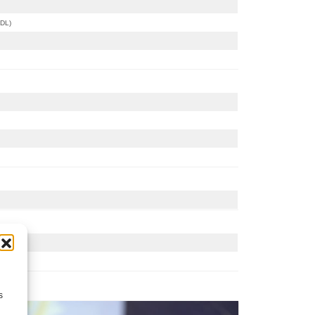
MDL)
s