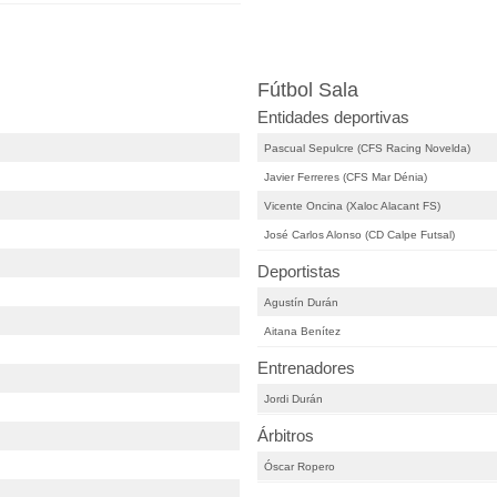
Fútbol Sala
Entidades deportivas
Pascual Sepulcre (CFS Racing Novelda)
Javier Ferreres (CFS Mar Dénia)
Vicente Oncina (Xaloc Alacant FS)
José Carlos Alonso (CD Calpe Futsal)
Deportistas
Agustín Durán
Aitana Benítez
Entrenadores
Jordi Durán
Árbitros
Óscar Ropero