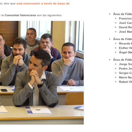
ol, sino que
está estructurado a través de áreas de
Área de Fútb
e la
Comunitat Valenciana
son las siguientes:
Francisc
José Car
David R
José Ma
Área de Fútb
Ricardo 
Esther H
Ángel Ma
Área de Fútb
Jorge So
Pedro J
Sergio C
Mario Na
Rafael O