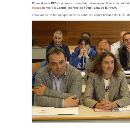
El futsal en la
FFCV
no tiene comités deportivos específicos como el fútb
trabajo
dentro del
Comité Técnico de Fútbol Sala de la FFCV
.
Estas áreas de trabajo que deciden sobre las competiciones del futsal d