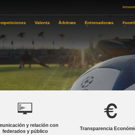
Intranet
mpeticiones
Valenta
Àrbitræs
Entrenadoræs
#somV
unicación y relación con
Transparencia Económi
federados y público