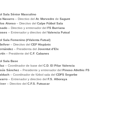
ol Sala Sénior Masculino
o Navarro
– Directivo del
At. Morvedre
de
Sagunt
los Alonso
– Directivo del
Calpe Fútbol Sala
osado
– Directivo y entrenador del
FS Burriana
toses
– Entrenador y directivo del
Valencia Futsal
ol Sala Femenino (#Valenta Futsal)
Bellver
– Directivo del
CEF Hispànic
ernández
– Presidenta del
Joventut d’Elx
rtín
– Presidente del
C.F. Cabanes
ol Sala Base
laz
– Coordinador de base del
C.D. El Pilar Valencia
esús Sánchez
– Presidente y entrenador del
Pinoso Atlethic FS
alduch
– Coordinador de fútbol sala del
CDFS Segorbe
varro
– Entrenador y directivo del
F.S. Alboraya
liver
– Directivo del
C.F.S. Futsacar