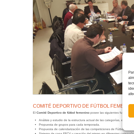
Par
alm
tec
ide
afe
COMITÉ DEPORTIVO DE FÚTBOL FEMENIN
El
Comité Deportivo de fútbol femenino
posee las siguientes funciones:
Análisis y estudio de la estructura actual de las categorías, equipar
Propuesta de grupos para cada temporada.
Propuesta de calendarización de las competiciones de Fútbol femen
Sistema de copa FFCV y creación del mismo en diferentes categoría