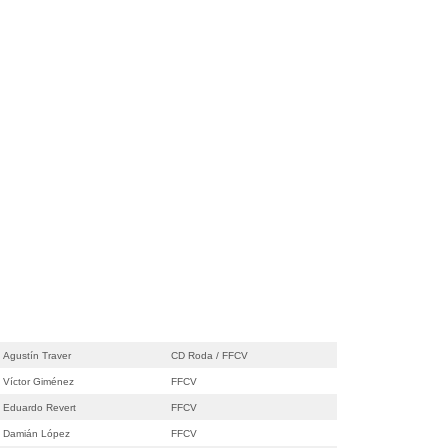
Agustín Traver
CD Roda / FFCV
Víctor Giménez
FFCV
Eduardo Revert
FFCV
Damián López
FFCV