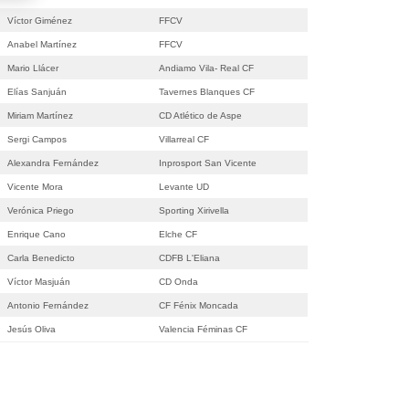
Víctor Giménez
FFCV
Anabel Martínez
FFCV
Mario Llácer
Andiamo Vila- Real CF
Elías Sanjuán
Tavernes Blanques CF
Miriam Martínez
CD Atlético de Aspe
Sergi Campos
Villarreal CF
Alexandra Fernández
Inprosport San Vicente
Vicente Mora
Levante UD
Verónica Priego
Sporting Xirivella
Enrique Cano
Elche CF
Carla Benedicto
CDFB L'Eliana
Víctor Masjuán
CD Onda
Antonio Fernández
CF Fénix Moncada
Jesús Oliva
Valencia Féminas CF