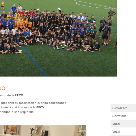
NO
entro de la
FFCV
:
 y proponer su modificación cuando corresponda.
iones y actividades de la
FFCV
.
Presidente
portuno o sea requerido.
Secretario
Vocal
Vocal