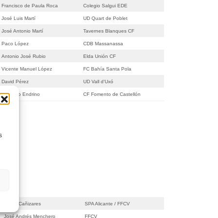
Francisco de Paula Roca
Colegio Salgui EDE
José Luis Martí
UD Quart de Poblet
José Antonio Martí
Tavernes Blanques CF
Paco López
CDB Massanassa
Antonio José Rubio
Elda Unión CF
Vicente Manuel López
FC Bahía Santa Pola
David Pérez
UD Vall d'Uxó
Amancio Endrino
CF Fomento de Castellón
s
Jesús Cañizares
SPA Alicante / FFCV
José Andrés Menchero
FFCV