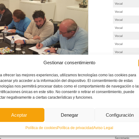
Vocal
Vocal
Vocal
Vocal
Vocal
Vocal
Vocal
Vocal
Gestionar consentimiento
a ofrecer las mejores experiencias, utilizamos tecnologías como las cookies para
acenar y/o acceder a la información del dispositivo. El consentimiento de estas
nologías nos permitirá procesar datos como el comportamiento de navegación o la
ntificaciones únicas en este sitio. No consentir o retirar el consentimiento, puede
ctar negativamente a ciertas características y funciones.
O
Aceptar
Denegar
Configuración
ación y mejora de las mismas.
Política de cookies
Política de privacidad
Aviso Legal
Presidente
ino.
Secretario
s.