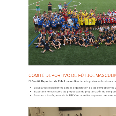
COMITÉ DEPORTIVO DE FÚTBOL MASCULI
El
Comité Deportivo de fútbol masculino
tiene importantes funciones d
Estudiar los reglamentos para la organización de las competiciones
Elaborar informes sobre las propuestas de programación de competic
Asesorar a los órganos de la
FFCV
en aquellos aspectos que crea o