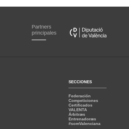
Partners
principales
SECCIONES
Federación
Competiciones
Certificados
VALENTA
Árbitræs
Entrenadoræs
#somValenciana