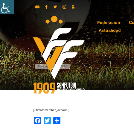
Federación
Co
Actualidad
INICIO
6 de agosto de 2026
[ultimatemember_account]
Facebook
Twitter
Compartir