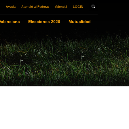
Ayuda
Atenció al Federat
Valencià
LOGIN
alenciana
Elecciones 2026
Mutualidad