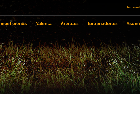
Intranet
mpeticiones
Valenta
Àrbitræs
Entrenadoræs
#somV