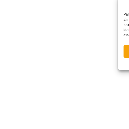
Par
alm
tec
ide
afe